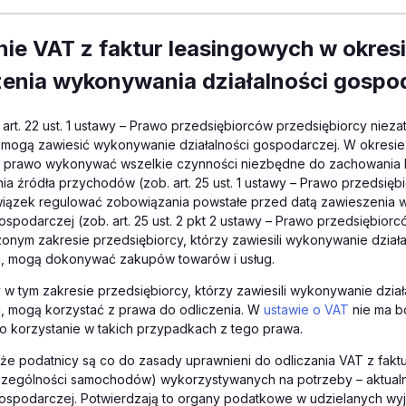
nie VAT z faktur leasingowych w okres
enia wykonywania działalności gospo
art. 22 ust. 1 ustawy – Prawo przedsiębiorców przedsiębiorcy nieza
mogą zawiesić wykonywanie działalności gospodarczej. W okresie
i prawo wykonywać wszelkie czynności niezbędne do zachowania 
a źródła przychodów (zob. art. 25 ust. 1 ustawy – Prawo przedsięb
iązek regulować zobowiązania powstałe przed datą zawieszenia
gospodarczej (zob. art. 25 ust. 2 pkt 2 ustawy – Prawo przedsiębior
onym zakresie przedsiębiorcy, którzy zawiesili wykonywanie działa
, mogą dokonywać zakupów towarów i usług.
w tym zakresie przedsiębiorcy, którzy zawiesili wykonywanie dział
, mogą korzystać z prawa do odliczenia. W
ustawie o VAT
nie ma b
o korzystanie w takich przypadkach z tego prawa.
że podatnicy są co do zasady uprawnieni do odliczania VAT z faktu
czególności samochodów) wykorzystywanych na potrzeby – aktualn
gospodarczej. Potwierdzają to organy podatkowe w udzielanych wy