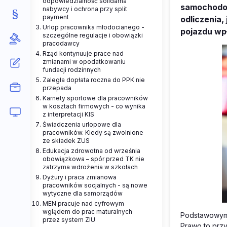
odpowiedzialność solidarna
samochodow
nabywcy i ochrona przy split
payment
odliczenia,
Urlop pracownika młodocianego -
pojazdu wp
szczególne regulacje i obowiązki
pracodawcy
Rząd kontynuuje prace nad
zmianami w opodatkowaniu
fundacji rodzinnych
Zaległa dopłata roczna do PPK nie
przepada
Karnety sportowe dla pracowników
w kosztach firmowych - co wynika
z interpretacji KIS
Świadczenia urlopowe dla
pracowników. Kiedy są zwolnione
ze składek ZUS
Edukacja zdrowotna od września
obowiązkowa – spór przed TK nie
zatrzyma wdrożenia w szkołach
Dyżury i praca zmianowa
pracowników socjalnych - są nowe
wytyczne dla samorządów
MEN pracuje nad cyfrowym
wglądem do prac maturalnych
Podstawowym 
przez system ZIU
Prawo to prz