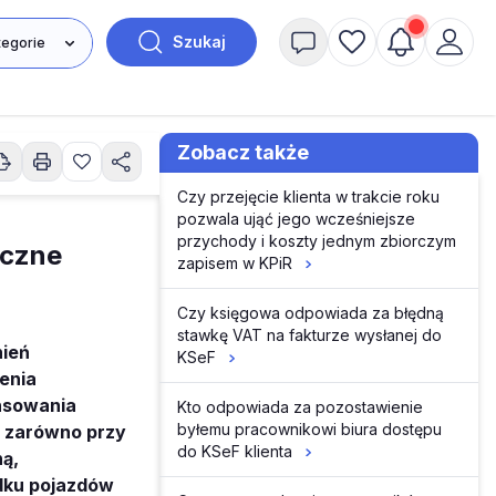
Szukaj
Zobacz także
Czy przejęcie klienta w trakcie roku
pozwala ująć jego wcześniejsze
przychody i koszty jednym zbiorczym
yczne
zapisem w KPiR
Czy księgowa odpowiada za błędną
stawkę VAT na fakturze wysłanej do
nień
KSeF
enia
ansowania
Kto odpowiada za pozostawienie
byłemu pracownikowi biura dostępu
e zarówno przy
do KSeF klienta
ną,
dku pojazdów