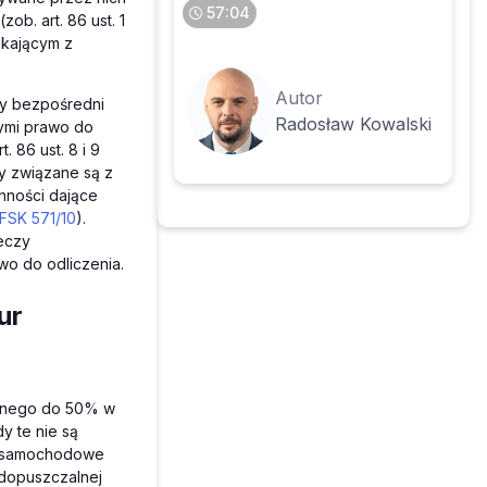
57:04
b. art. 86 ust. 1
ikającym z
Autor
zny bezpośredni
Radosław Kowalski
ymi prawo do
 86 ust. 8 i 9
y związane są z
nności dające
 FSK 571/10
).
eczy
wo do odliczenia.
ur
zonego do 50% w
y te nie są
dy samochodowe
dopuszczalnej