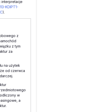
interpretacje
113-KDIPT1-
MC
).
osobowego z
a samochód
wiązku z tym
aktur za
du na użytek
, że od czerwca
darczej.
ktur
 przedmiotowego
 odliczony w
leasingowe, a
tur.