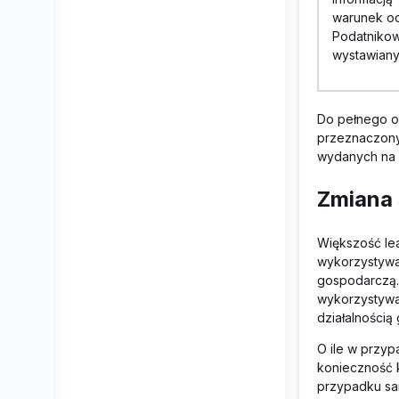
warunek o
Podatnikow
wystawiany
Do pełnego o
przeznaczony
wydanych na 
Zmiana
Większość le
wykorzystywan
gospodarczą.
wykorzystywa
działalnością
O ile w przy
konieczność 
przypadku sam