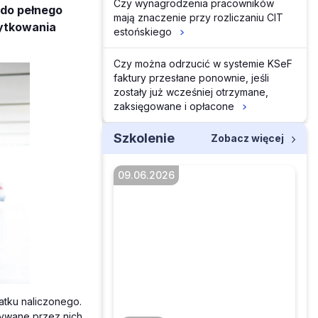
Czy wynagrodzenia pracowników
 do pełnego
mają znaczenie przy rozliczaniu CIT
żytkowania
estońskiego
Czy można odrzucić w systemie KSeF
faktury przesłane ponownie, jeśli
zostały już wcześniej otrzymane,
zaksięgowane i opłacone
Szkolenie
Zobacz więcej
09.06.2026
Kawa z INFORLEX. AI w
księgowości i w
biurach rachunkowych
tku naliczonego.
bywane przez nich