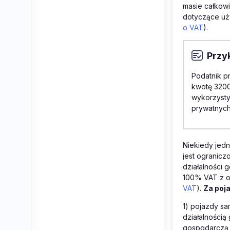
masie całkowi
dotyczące uż
o VAT
).
Przy
Podatnik p
kwotę 3200
wykorzysty
prywatnych
Niekiedy jed
jest ogranicz
działalności 
100% VAT z otr
VAT
).
Za poj
1) pojazdy s
działalnością
gospodarczą j