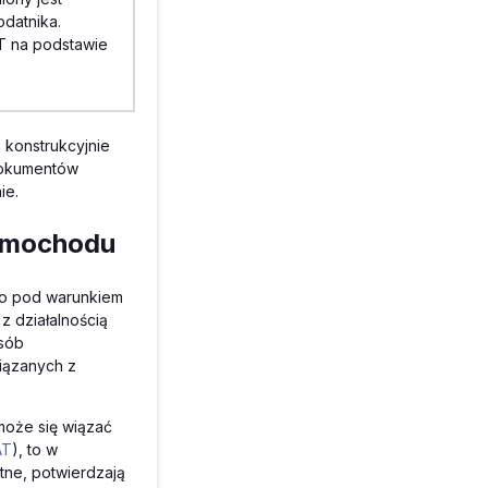
datnika.
AT na podstawie
konstrukcyjnie
 dokumentów
ie.
amochodu
ko pod warunkiem
z działalnością
osób
iązanych z
oże się wiązać
AT
), to w
tne, potwierdzają