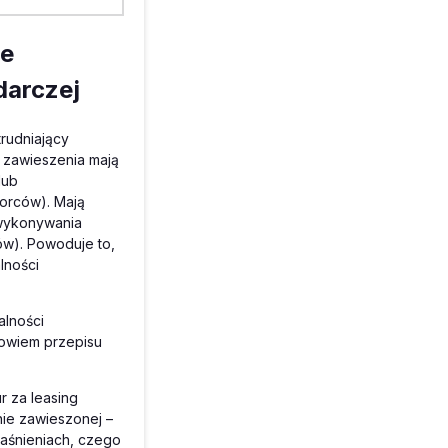
ie
darczej
trudniający
 zawieszenia mają
lub
iorców). Mają
 wykonywania
ców). Powoduje to,
lności
alności
owiem przepisu
r za leasing
ie zawieszonej –
jaśnieniach, czego