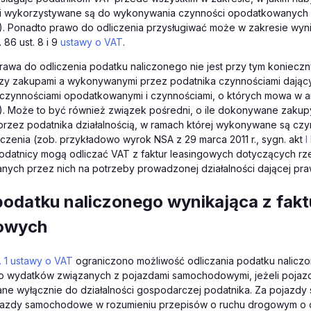
gi wykorzystywane są do wykonywania czynności opodatkowanych (zo
). Ponadto prawo do odliczenia przysługiwać może w zakresie wyn
 86 ust. 8 i 9
ustawy o VAT
.
 prawa do odliczenia podatku naliczonego nie jest przy tym koniec
zy zakupami a wykonywanymi przez podatnika czynnościami dając
j. czynnościami opodatkowanymi i czynnościami, o których mowa w art.
). Może to być również związek pośredni, o ile dokonywane zakup
rzez podatnika działalnością, w ramach której wykonywane są czy
czenia (zob. przykładowo wyrok NSA z 29 marca 2011 r., sygn. akt
I
podatnicy mogą odliczać VAT z faktur leasingowych dotyczących rz
ych przez nich na potrzeby prowadzonej działalności dającej pra
odatku naliczonego wynikająca z fakt
gowych
t. 1 ustawy o VAT
ograniczono możliwość odliczania podatku nalic
do wydatków związanych z pojazdami samochodowymi, jeżeli pojazd
ne wyłącznie do działalności gospodarczej podatnika. Za pojaz
ojazdy samochodowe w rozumieniu przepisów o ruchu drogowym o 