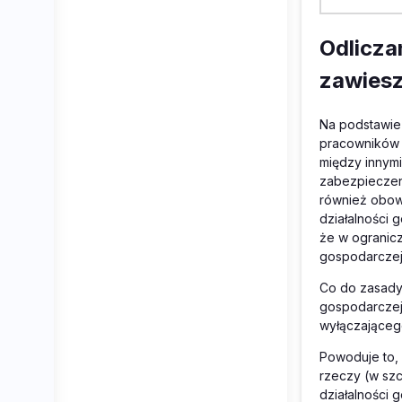
Odlicza
zawiesz
Na podstawie 
pracowników 
między innym
zabezpieczeni
również obow
działalności 
że w ogranicz
gospodarczej
Co do zasady 
gospodarczej
wyłączająceg
Powoduje to, 
rzeczy (w sz
działalności 