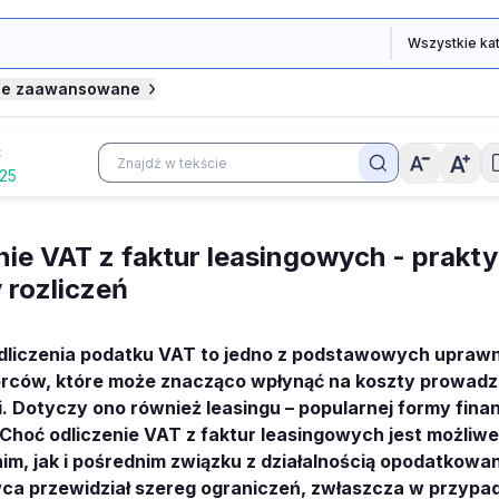
je zaawansowane
Ć
025
nie VAT z faktur leasingowych - prakt
 rozliczeń
dliczenia podatku VAT to jedno z podstawowych upraw
orców, które może znacząco wpłynąć na koszty prowadz
i. Dotyczy ono również leasingu – popularnej formy fin
 Choć odliczenie VAT z faktur leasingowych jest możliw
m, jak i pośrednim związku z działalnością opodatkowa
a przewidział szereg ograniczeń, zwłaszcza w przypa