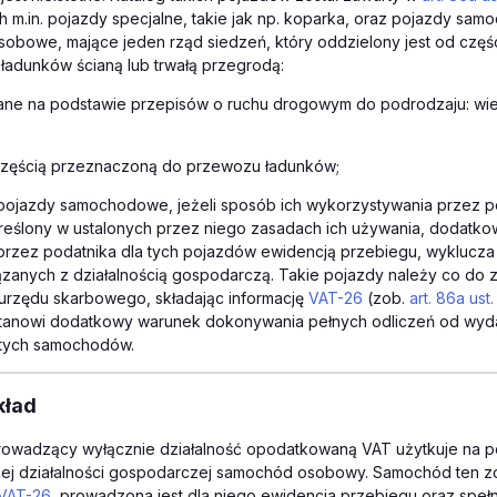
h m.in. pojazdy specjalne, takie jak np. koparka , oraz pojazdy sam
obowe, mające jeden rząd siedzeń, który oddzielony jest od częś
ładunków ścianą lub trwałą przegrodą:
wane na podstawie przepisów o ruchu drogowym do podrodzaju: wi
 częścią przeznaczoną do przewozu ładunków;
 pojazdy samochodowe, jeżeli sposób ich wykorzystywania przez p
reślony w ustalonych przez niego zasadach ich używania, dodatk
rzez podatnika dla tych pojazdów ewidencją przebiegu, wyklucza 
zanych z działalnością gospodarczą. Takie pojazdy należy co do 
 urzędu skarbowego, składając informację
VAT-26
(zob.
art. 86a ust
 stanowi dodatkowy warunek dokonywania pełnych odliczeń od wy
tych samochodów.
kład
rowadzący wyłącznie działalność opodatkowaną VAT użytkuje na p
j działalności gospodarczej samochód osobowy. Samochód ten zo
VAT-26
, prowadzona jest dla niego ewidencja przebiegu oraz spełn