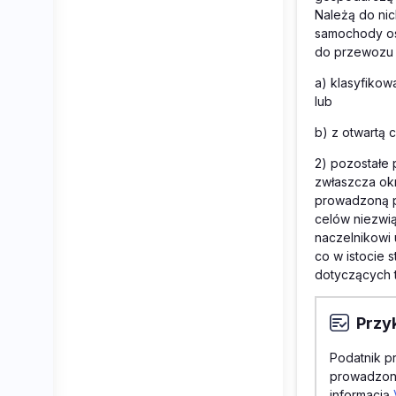
Należą do nic
samochody os
do przewozu 
a) klasyfiko
lub
b) z otwartą
2) pozostałe
zwłaszcza ok
prowadzoną p
celów niezwią
naczelnikowi
co w istocie
dotyczących 
Przy
Podatnik p
prowadzone
informacją