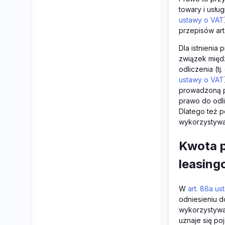
towary i usłu
ustawy o VAT
przepisów art.
Dla istnienia
związek międ
odliczenia (t
ustawy o VAT
prowadzoną p
prawo do odli
Dlatego też 
wykorzystywan
Kwota p
leasin
W
art. 86a us
odniesieniu 
wykorzystywa
uznaje się p