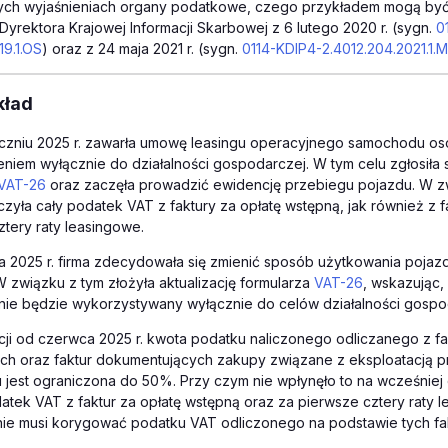
nych wyjaśnieniach organy podatkowe, czego przykładem mogą być 
Dyrektora Krajowej Informacji Skarbowej z 6 lutego 2020 r. (sygn.
0
19.1.OS
) oraz z 24 maja 2021 r. (sygn.
0114-KDIP4-2.4012.204.2021.1.
kład
yczniu 2025 r. zawarła umowę leasingu operacyjnego samochodu 
niem wyłącznie do działalności gospodarczej. W tym celu zgłosił
VAT-26
oraz zaczęła prowadzić ewidencję przebiegu pojazdu. W z
czyła cały podatek VAT z faktury za opłatę wstępną, jak również z f
ztery raty leasingowe.
 2025 r. firma zdecydowała się zmienić sposób użytkowania pojaz
W związku z tym złożyła aktualizację formularza
VAT-26
, wskazując
ie będzie wykorzystywany wyłącznie do celów działalności gospo
acji od czerwca 2025 r. kwota podatku naliczonego odliczanego z fa
ch oraz faktur dokumentujących zakupy związane z eksploatacją
jest ograniczona do 50%. Przy czym nie wpłynęło to na wcześniej
atek VAT z faktur za opłatę wstępną oraz za pierwsze cztery raty 
 nie musi korygować podatku VAT odliczonego na podstawie tych fak