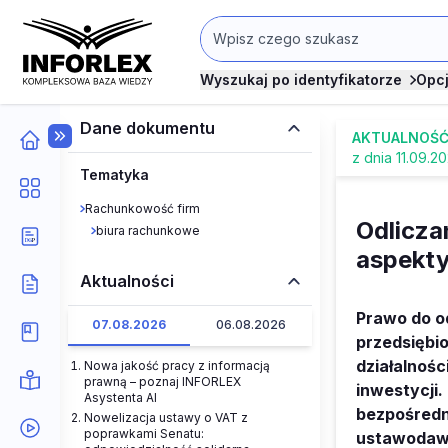
Wyszukaj po identyfikatorze
Opc
Dane dokumentu
AKTUALNOŚ
z dnia 11.09.2
Tematyka
Rachunkowość firm
Odlicza
biura rachunkowe
aspekty
Aktualności
Prawo do o
07.08.2026
06.08.2026
przedsiębi
działalnośc
Nowa jakość pracy z informacją
prawną – poznaj INFORLEX
inwestycji.
Asystenta AI
bezpośredni
Nowelizacja ustawy o VAT z
poprawkami Senatu:
ustawodawc