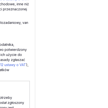
ochodowe, inne niż
ci przeznaczonej
elozadaniowy, van
odatnika,
owo potwierdzony
ich użycie do
zasady zgłaszać
. 12 ustawy o VAT
),
datków
otrzeby
stał zgłoszony
iony jest