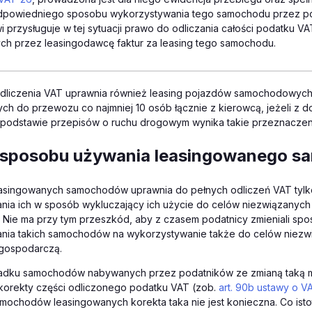
dpowiedniego sposobu wykorzystywania tego samochodu przez po
i przysługuje w tej sytuacji prawo do odliczania całości podatku V
ch przez leasingodawcę faktur za leasing tego samochodu.
dliczenia VAT uprawnia również leasing pojazdów samochodowych 
ch do przewozu co najmniej 10 osób łącznie z kierowcą, jeżeli z
podstawie przepisów o ruchu drogowym wynika takie przeznaczen
 sposobu używania leasingowanego s
asingowanych samochodów uprawnia do pełnych odliczeń VAT tyl
ia ich w sposób wykluczający ich użycie do celów niezwiązanych 
 Nie ma przy tym przeszkód, aby z czasem podatnicy zmieniali sp
nia takich samochodów na wykorzystywanie także do celów niezw
 gospodarczą.
padku samochodów nabywanych przez podatników ze zmianą taką m
korekty części odliczonego podatku VAT (zob.
art. 90b ustawy o V
ochodów leasingowanych korekta taka nie jest konieczna. Co isto