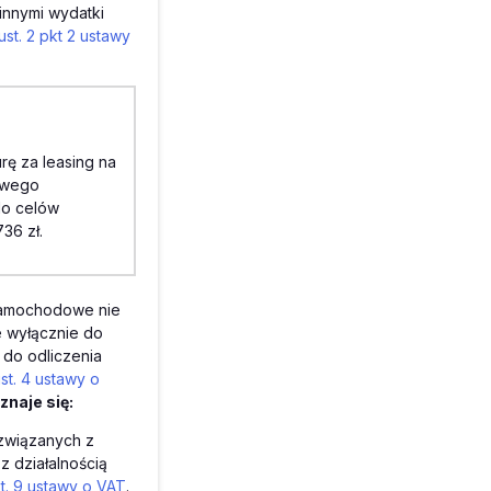
innymi wydatki
 ust. 2 pkt 2 ustawy
ę za leasing na
bowego
do celów
36 zł.
 samochodowe nie
e wyłącznie do
 do odliczenia
ust. 4 ustawy o
naje się:
ezwiązanych z
z działalnością
st. 9 ustawy o VAT
.