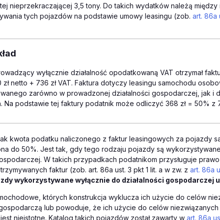
tej nieprzekraczającej 3,5 tony. Do takich wydatków należą między 
ywania tych pojazdów na podstawie umowy leasingu (zob.
art. 86a
kład
rowadzący wyłącznie działalność opodatkowaną VAT otrzymał faktur
 zł netto + 736 zł VAT. Faktura dotyczy leasingu samochodu oso
wanego zarówno w prowadzonej działalności gospodarczej, jak i 
. Na podstawie tej faktury podatnik może odliczyć 368 zł = 50% z 7
nak kwota podatku naliczonego z faktur leasingowych za pojazdy
ona do 50%. Jest tak, gdy tego rodzaju pojazdy są wykorzystywan
gospodarczej. W takich przypadkach podatnikom przysługuje prawo
zymywanych faktur (zob. art. 86a ust. 3 pkt 1 lit. a w zw. z
art. 86a 
azdy wykorzystywane wyłącznie do działalności gospodarczej uz
amochodowe, których konstrukcja wyklucza ich użycie do celów ni
 gospodarczą lub powoduje, że ich użycie do celów niezwiązanych 
est nieistotne. Katalog takich pojazdów został zawarty w
art. 86a u