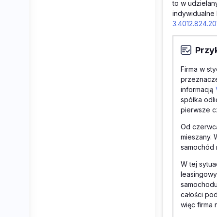
to w udziela
indywidualne 
3.4012.824.20
Przy
Firma w st
przeznacze
informacją
spółka odli
pierwsze c
Od czerwca
mieszany. 
samochód n
W tej sytu
leasingowy
samochodu 
całości pod
więc firma