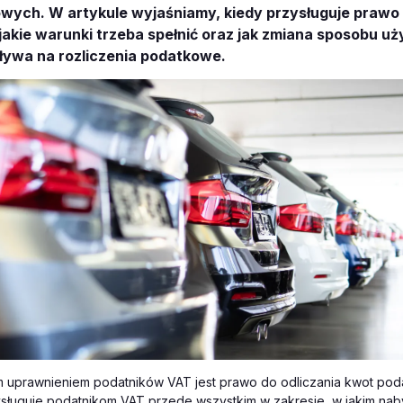
ych. W artykule wyjaśniamy, kiedy przysługuje prawo
 jakie warunki trzeba spełnić oraz jak zmiana sposobu u
ływa na rozliczenia podatkowe.
uprawnieniem podatników VAT jest prawo do odliczania kwot poda
ysługuje podatnikom VAT przede wszystkim w zakresie, w jakim na