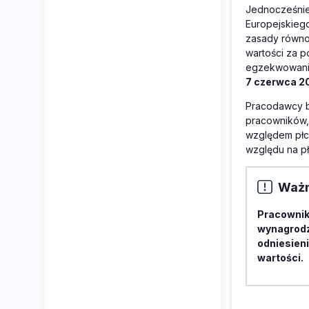
Jednocześnie
Europejskiego
zasady równoś
wartości za 
egzekwowania.
7 czerwca 20
Pracodawcy b
pracowników,
względem płci
względu na pł
Waż
Pracownik
wynagrodz
odniesien
wartości.