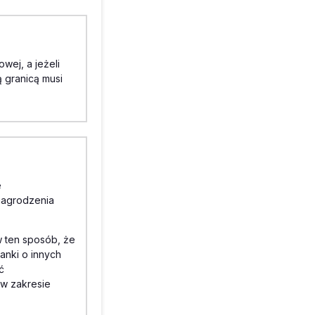
wej, a jeżeli
 granicą musi
e
nagrodzenia
 ten sposób, że
anki o innych
ć
w zakresie