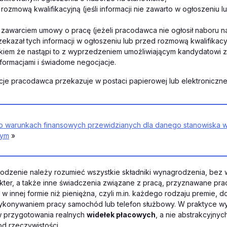
rozmową kwalifikacyjną (jeśli informacji nie zawarto w ogłoszeniu l
 zawarciem umowy o pracę (jeżeli pracodawca nie ogłosił naboru n
zekazał tych informacji w ogłoszeniu lub przed rozmową kwalifikacy
kiem że nastąpi to z wyprzedzeniem umożliwiającym kandydatowi z
nformacjami i świadome negocjacje.
cje pracodawca przekazuje w postaci papierowej lub elektronicznej
 o warunkach finansowych przewidzianych dla danego stanowiska 
nym
»
odzenie należy rozumieć wszystkie składniki wynagrodzenia, bez 
kter, a także inne świadczenia związane z pracą, przyznawane pr
 w innej formie niż pieniężna, czyli m.in. każdego rodzaju premie, d
ykonywaniem pracy samochód lub telefon służbowy. W praktyce w
 przygotowania realnych
widełek płacowych
, a nie abstrakcyjnyc
d rzeczywistości.