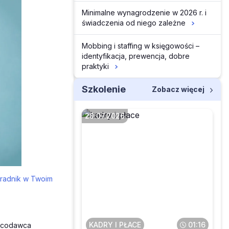
Minimalne wynagrodzenie w 2026 r. i
świadczenia od niego zależne
Mobbing i staffing w księgowości –
identyfikacja, prewencja, dobre
praktyki
Szkolenie
Zobacz więcej
28.07.2026
Czy obowiązek
poufności obowiązuje
oradnik w Twoim
pracownika także po
zakończeniu
zatrudnienia
KADRY I PŁACE
01:16
acodawca