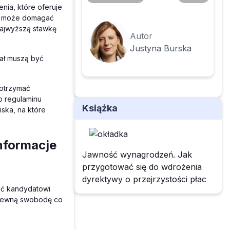
ia, które oferuje
go może domagać
 najwyższą stawkę
Autor
Justyna Burska
ał muszą być
 otrzymać
b regulaminu
Książka
ska, na które
nformacje
Jawność wynagrodzeń. Jak
przygotować się do wdrożenia
dyrektywy o przejrzystości płac
wić kandydatowi
 pewną swobodę co