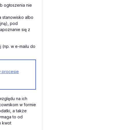
ub ogłoszenia nie
a stanowisko albo
jną), pod
apoznanie się z
 (np. w e-mailu do
w procesie
względu na ich
acownikom w formie
odatki, a także
ymaga to od
h kwot