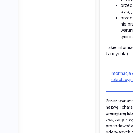
przed 
było),
przed
nie pr
warun
tymi i
Takie informa
kandydata).
Informacja
rekrutacyj
Przez wynagr
nazwę i chara
pieniężnej lub
związany z w
pracodawców
oderwanych o