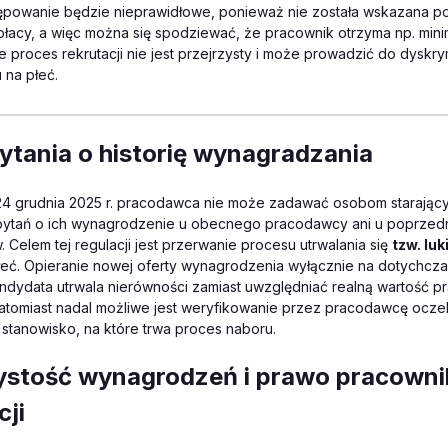
ępowanie będzie nieprawidłowe, ponieważ nie została wskazana 
łacy, a więc można się spodziewać, że pracownik otrzyma np. mini
 proces rekrutacji nie jest przejrzysty i może prowadzić do dyskry
 na płeć.
ytania o historię wynagradzania
24 grudnia 2025 r. pracodawca nie może zadawać osobom starający
 pytań o ich wynagrodzenie u obecnego pracodawcy ani u poprzed
Celem tej regulacji jest przerwanie procesu utrwalania się
tzw. luk
łeć. Opieranie nowej oferty wynagrodzenia wyłącznie na dotychc
ndydata utrwala nierówności zamiast uwzględniać realną wartość 
Natomiast nadal możliwe jest weryfikowanie przez pracodawcę ocz
stanowisko, na które trwa proces naboru.
ystość wynagrodzeń i prawo pracowni
cji