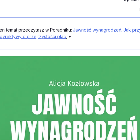
ten temat przeczytasz w Poradniku:
Jawność wynagrodzeń. Jak prz
dyrektywy o przejrzystości płac
»