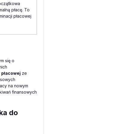
początkowa
malną płacę. To
minacji płacowej
m się o
nich
i płacowej
ze
zasowych
pracy na nowym
ekiwań finansowych
ka do