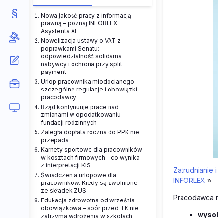
Nowa jakość pracy z informacją
prawną – poznaj INFORLEX
Asystenta AI
Nowelizacja ustawy o VAT z
poprawkami Senatu:
odpowiedzialność solidarna
nabywcy i ochrona przy split
payment
Urlop pracownika młodocianego -
szczególne regulacje i obowiązki
pracodawcy
Rząd kontynuuje prace nad
zmianami w opodatkowaniu
fundacji rodzinnych
Zaległa dopłata roczna do PPK nie
przepada
Karnety sportowe dla pracowników
w kosztach firmowych - co wynika
z interpretacji KIS
Zatrudnianie
Świadczenia urlopowe dla
INFORLEX
»
pracowników. Kiedy są zwolnione
ze składek ZUS
Pracodawca m
Edukacja zdrowotna od września
obowiązkowa – spór przed TK nie
wysok
zatrzyma wdrożenia w szkołach