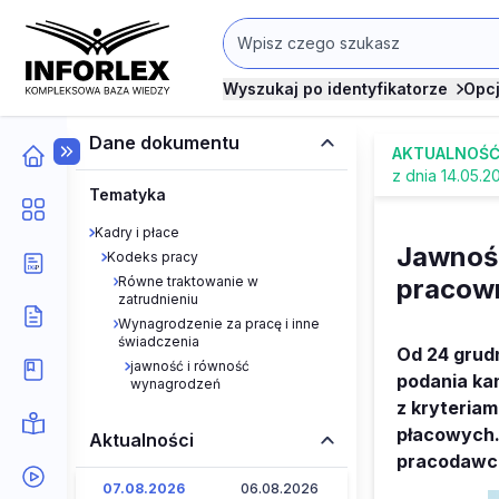
Wyszukaj po identyfikatorze
Opc
Dane dokumentu
AKTUALNOŚ
z dnia 14.05.2
Tematyka
Kadry i płace
Jawnoś
Kodeks pracy
Równe traktowanie w
pracow
zatrudnieniu
Wynagrodzenie za pracę i inne
świadczenia
Od 24 grud
jawność i równość
podania ka
wynagrodzeń
z kryteriam
płacowych.
Aktualności
pracodawcó
07.08.2026
06.08.2026