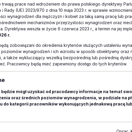
 trwają prace nad wdrożeniem do prawa polskiego dyrektywy Par
 i Rady (UE) 2023/970 z dnia 10 maja 2023 r. w sprawie wzmocnien
ci wynagrodzeń dla mężczyzn i kobiet za taką samą pracę lub prac
pośrednictwem mechanizmów przejrzystości wynagrodzeń oraz me
 Dyrektywa weszła w życie 6 czerwca 2023 r., a termin na jej imp
26 r.
ędą zobowiązani do określenia kryteriów służących ustaleniu wy
 poziomów wynagrodzeń i ich wzrostu w sposób obiektywny oraz n
, a także wykluczający wszelką bezpośrednią lub pośrednią dyskr
eć. Pracownicy będą mieć zapewniony dostęp do tych kryteriów.
ne
 będzie mógł uzyskać od pracodawcy informacje na temat sw
enia oraz średnich poziomów wynagrodzenia, w podziale na pł
iu do kategorii pracowników wykonujących jednakową pracę lu
Oprac. 