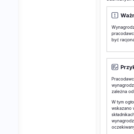
Waż
Wynagrodze
pracodawca
być racjona
Przy
Pracodawca
wynagrodze
zależna od
W tym ogło
wskazano w
składnikac
wynagrodze
oczekiwany