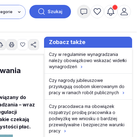
Szukaj
Zobacz także
Czy w regulaminie wynagradzania
należy obowiązkowo wskazać widełki
wynagrodzeń
owania
Czy nagrody jubileuszowe
przysługują osobom skierowanym do
pracy w ramach robót publicznych
wiązany do
adzania – wraz
Czy pracodawca ma obowiązek
gulacji
rozpatrzyć prośbę pracownika o
podwyżkę we wniosku o bardziej
akie czekają
przewidywalne i bezpieczne warunki
stości płac.
pracy