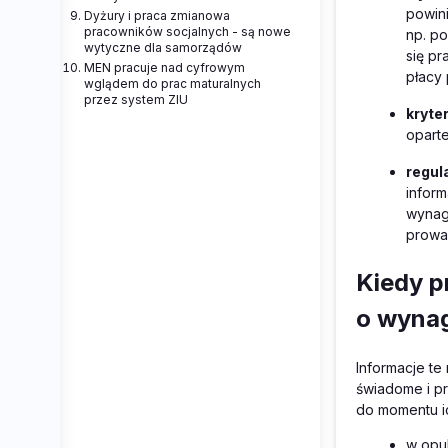
powin
Dyżury i praca zmianowa
pracowników socjalnych - są nowe
np. p
wytyczne dla samorządów
się pr
MEN pracuje nad cyfrowym
płacy 
wglądem do prac maturalnych
przez system ZIU
kryte
oparte
regul
infor
wynag
prowad
Kiedy p
o wyna
Informacje te
świadome i p
do momentu i
w opu