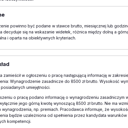
ne
nie powinno być podane w stawce brutto, miesięcznej lub godzino
 decyduje się na wskazanie widełek, różnica między dolną a górną
lna i oparta na obiektywnych kryteriach.
kład
 zamieścił w ogłoszeniu o pracę następującą informację w zakresi
nia: Wynagrodzenie zasadnicze do 8500 zł brutto. Wysokość wy
 posiadanych umiejętności.
szeniu o pracę podano informację o wynagrodzeniu zasadniczym w
yłącznie jego górną kwotę wynoszącą 8500 zł brutto. Nie ma wzmi
h wynagrodzenia, np. premiach. Pracodawca informuje, że wysokoś
nia będzie uzależniona od spełnienia przez kandydata warunków 
ch kompetencji.