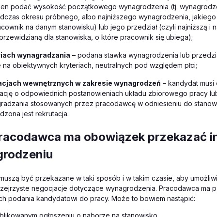
ien podać wysokość początkowego wynagrodzenia (tj. wynagrodzen
odczas okresu próbnego, albo najniższego wynagrodzenia, jakie
acownik na danym stanowisku) lub jego przedział (czyli najniższą i
przewidzianą dla stanowiska, o które pracownik się ubiega);
riach wynagradzania
– podana stawka wynagrodzenia lub przedzi
 na obiektywnych kryteriach, neutralnych pod względem płci;
acjach wewnętrznych w zakresie wynagrodzeń
– kandydat musi
mację o odpowiednich postanowieniach układu zbiorowego pracy lu
radzania stosowanych przez pracodawcę w odniesieniu do stanowi
zona jest rekrutacja.
racodawca ma obowiązek przekazać i
grodzeniu
 muszą być przekazane w taki sposób i w takim czasie, aby umożli
rzejrzyste negocjacje dotyczące wynagrodzenia. Pracodawca ma
ch podania kandydatowi do pracy. Może to bowiem nastąpić:
blikowanym ogłoszeniu o naborze na stanowisko,