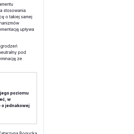
lamentu
ia stosowania
ę o takiej samej
chanizmów
lementację upływa
nagrodzeń
eutralny pod
yminację ze
ojego poziomu
eć, w
b o jednakowej
Katarzyna Bogucka