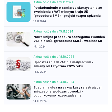
Aktualność
z dnia 19.11.2024
Powiadomienie o zamiarze skorzystania ze
zwolnienia z VAT w innym kraju UE
(procedura SME) – projekt rozporządzenia
19.11.2024
Aktualność
z dnia 15.11.2024
Nowa unijna procedura szczególna zwolnień
VAT dla MŚP (procedura SME) - webinar MF
15.11.2024
Aktualność
z dnia 18.10.2024
Uproszczenia w VAT dla małych firm -
zmiany od 1 stycznia 2025 roku
18.10.2024
Aktualność
z dnia 14.10.2024
Specjalna ulga na zakup kasy rejestrującej
zniszczonej podczas powodzi -
opublikowano rozporządzenie
14.10.2024
Aktualność
z dnia 11.09.2024