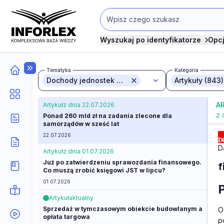
Wyszukaj po identyfikatorze
Opc
Tematyka
Kategoria
Dochody jednostek samorządu terytorialnego (843)
Artykuły (843)
A
Artykuł
z dnia 22.07.2026
z 
Ponad 260 mld zł na zadania zlecone dla
samorządów w sześć lat
22.07.2026
D
Artykuł
z dnia 01.07.2026
Już po zatwierdzeniu sprawozdania finansowego.
f
Co muszą zrobić księgowi JST w lipcu?
01.07.2026
Artykuł
aktualny
Sprzedaż w tymczasowym obiekcie budowlanym a
O
opłata targowa
p