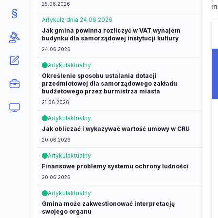
25.06.2026
m
Artykuł
z dnia 24.06.2026
Jak gmina powinna rozliczyć w VAT wynajem
budynku dla samorządowej instytucji kultury
24.06.2026
Artykuł
aktualny
Określenie sposobu ustalania dotacji
przedmiotowej dla samorządowego zakładu
budżetowego przez burmistrza miasta
21.06.2026
Artykuł
aktualny
Jak obliczać i wykazywać wartość umowy w CRU
20.06.2026
Artykuł
aktualny
Finansowe problemy systemu ochrony ludności
20.06.2026
Artykuł
aktualny
Gmina może zakwestionować interpretację
swojego organu