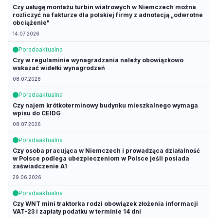
Czy usługę montażu turbin wiatrowych w Niemczech można
rozliczyć na fakturze dla polskiej firmy z adnotacją „odwrotne
obciążenie"
14.07.2026
Porada
aktualna
Czy w regulaminie wynagradzania należy obowiązkowo
wskazać widełki wynagrodzeń
08.07.2026
Porada
aktualna
Czy najem krótkoterminowy budynku mieszkalnego wymaga
wpisu do CEIDG
08.07.2026
Porada
aktualna
Czy osoba pracująca w Niemczech i prowadząca działalność
w Polsce podlega ubezpieczeniom w Polsce jeśli posiada
zaświadczenie A1
29.06.2026
Porada
aktualna
Czy WNT mini traktorka rodzi obowiązek złożenia informacji
VAT-23 i zapłaty podatku w terminie 14 dni