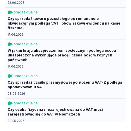
23.06.2026
Porada
aktualna
Czy sprzedaż towaru pozostałego po remanencie
likwidacyjnym podlega VAT i obowiązkowi ewidencji na kasie
fiskalnej
17.06.2026
Porada
aktualna
W jakim kraju ubezpieczeniom społecznym podlega osoba
ubezpieczona wykonująca pracę i działalność w różnych
państwach
17.06.2026
Porada
aktualna
Czy sprzedaż działki przemysłowej po złożeniu VAT-Z podlega
opodatkowaniu VAT
08.06.2026
Porada
aktualna
Czy osoba fizyczna niezarejestrowana do VAT musi
zarejestrować się do VAT w Niemczech
20.05.2026
Porada
aktualna