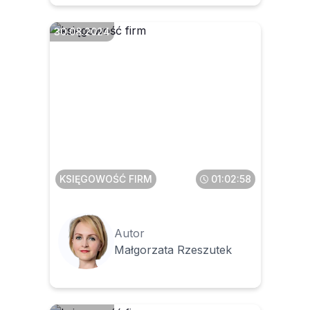
30.08.2024
Rozliczanie faktur
korygujących – problemy w
JPK i deklaracjach CIT/PIT
KSIĘGOWOŚĆ FIRM
01:02:58
Autor
Małgorzata Rzeszutek