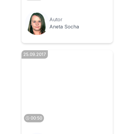
Autor
Aneta Socha
25.09.2017
Co to jest e-faktura i kto
może ją wystawić
00:50