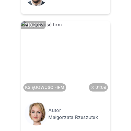
17.10.2024
Czy korekta dochodowości
w zakresie cen
transferowych wymaga
wystawienia faktury
korygującej
KSIĘGOWOŚĆ FIRM
01:09
Autor
Małgorzata Rzeszutek