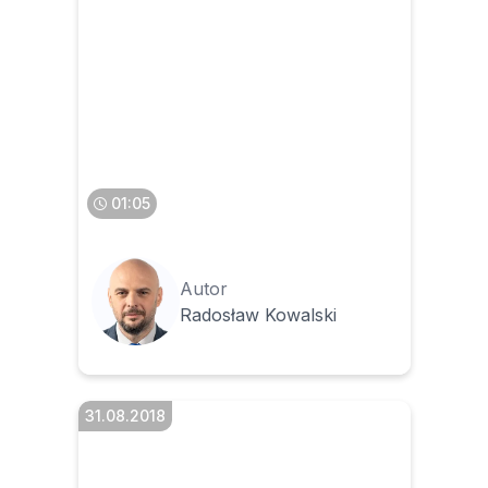
Otrzymaliśmy jednocześnie
fakturę papierową i
elektroniczną – co robić
01:05
Autor
Radosław Kowalski
31.08.2018