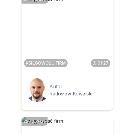
Jak długo będą jeszcze
funkcjonować faktury z kasy
fiskalnej i paragony z NIP
KSIĘGOWOŚĆ FIRM
01:27
Autor
Radosław Kowalski
22.10.2025