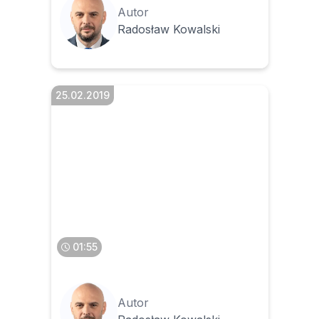
Autor
Radosław Kowalski
25.02.2019
Kiedy można odliczyć VAT z
faktury za usługę leasingu
01:55
Autor