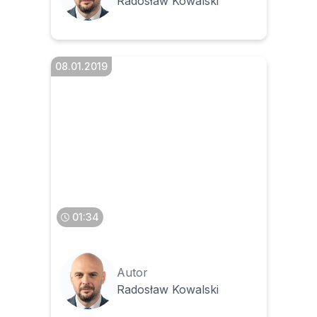
Radosław Kowalski
08.01.2019
Czy faktury papierowe
można przechowywać jako
skany
01:34
Autor
Radosław Kowalski