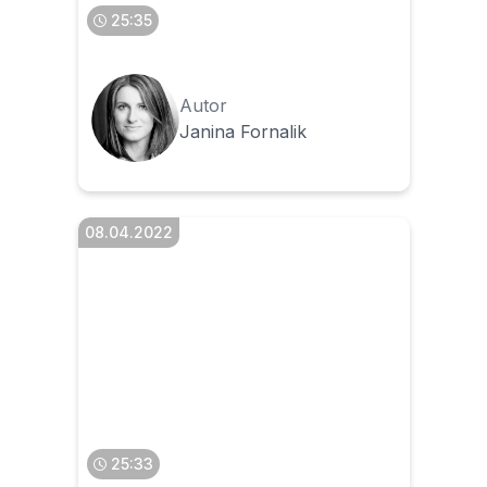
25:35
Autor
Janina Fornalik
08.04.2022
SLIM VAT - Faktury
korygujące 2021
25:33