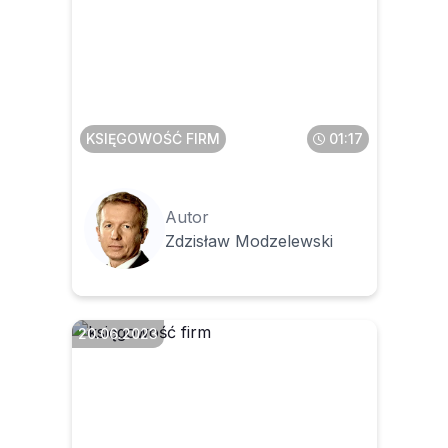
Jeżeli w firmie faktury
wystawia kilka osób, to ile
potrzeba dostępów do KSeF
i dla kogo
KSIĘGOWOŚĆ FIRM
01:17
Autor
Zdzisław Modzelewski
20.06.2023
Jaki kurs należy zastosować