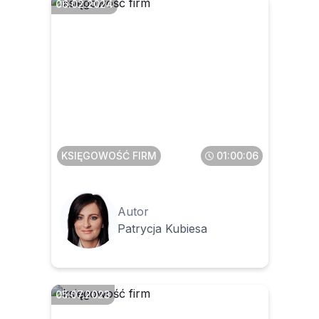
06.02.2024
Błędy na fakturze i awarie
KSeF – jak sobie poradzić?
KSIĘGOWOŚĆ FIRM
01:00:06
Autor
Patrycja Kubiesa
05.07.2023