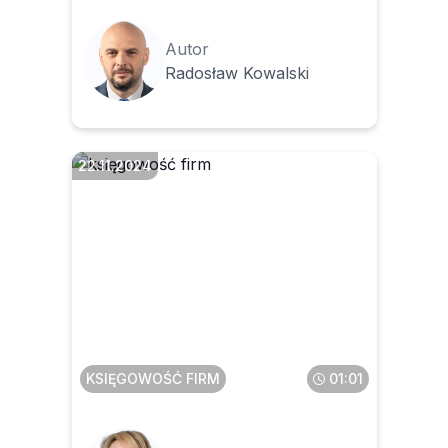
Autor
Radosław Kowalski
22.11.2024
Jak rozliczać fakturę
korygującą na przełomie
roku dotyczącą zwróconych
towarów
KSIĘGOWOŚĆ FIRM
01:01