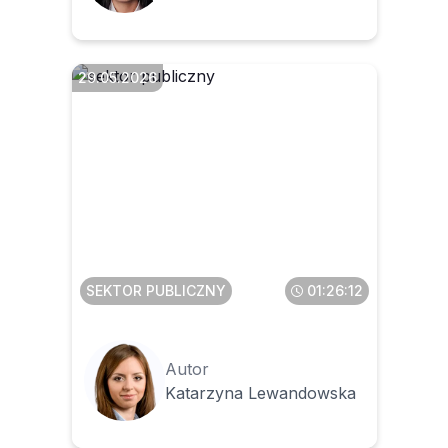
29.05.2026
Faktura ustrukturyzowana w
KSeF dla JST
SEKTOR PUBLICZNY
01:26:12
Autor
Katarzyna Lewandowska