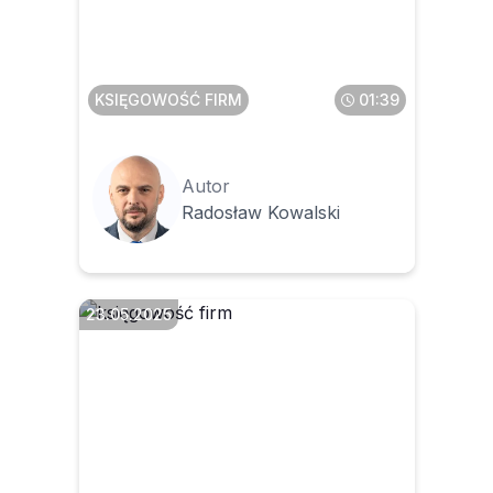
zaliczkę otrzymano w
jednym miesiącu, a dostawy
dokonano na początku
kolejnego
KSIĘGOWOŚĆ FIRM
01:39
Autor
Radosław Kowalski
23.05.2025
Jak odróżnić rabat
potransakcyjny od korekty