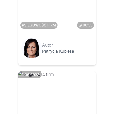
przy fakturze korygującej
zbiorczej
KSIĘGOWOŚĆ FIRM
00:55
Autor
Patrycja Kubiesa
19.06.2023
Jaki kurs przeliczania waluty
stosować do rozliczeń VAT