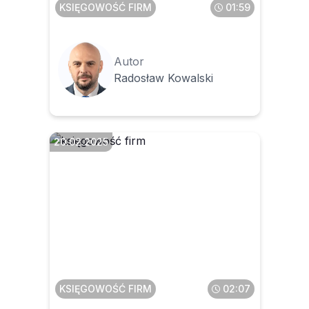
KSIĘGOWOŚĆ FIRM
01:59
Autor
Radosław Kowalski
20.02.2025
Czy można odliczyć VAT z
faktury, jeżeli sprzedawca
był czynnym podatnikiem
VAT w miesiącu sprzedaży,
ale już nim nie jest
KSIĘGOWOŚĆ FIRM
02:07