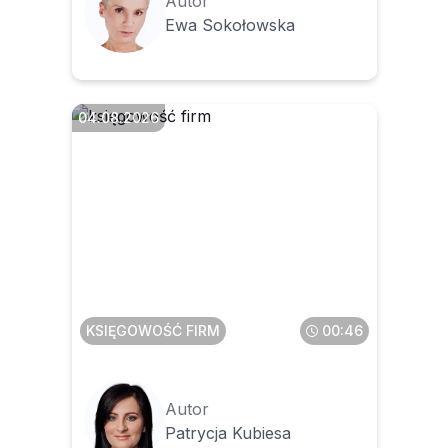
Autor
Ewa Sokołowska
04.08.2026
Czy faktura z zagranicy to
zawsze WNT
KSIĘGOWOŚĆ FIRM
00:46
Autor
Patrycja Kubiesa