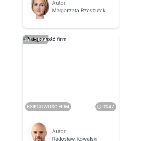
Autor
Małgorzata Rzeszutek
15.11.2024
Kiedy powstanie obowiązek
podatkowy przy
refakturowaniu usługi
wodociągowej
KSIĘGOWOŚĆ FIRM
01:47
Autor
Radosław Kowalski