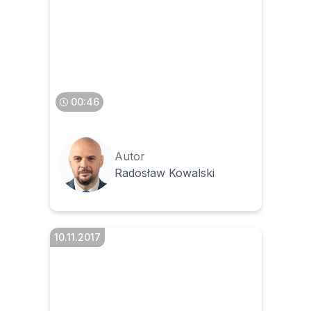
Czy data sprzedaży może
być wykazana w załączniku
do faktury
00:46
Autor
Radosław Kowalski
10.11.2017