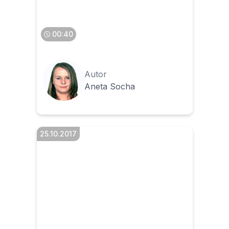
00:40
Autor
Aneta Socha
25.10.2017
Czy skonto można
uwzględnić od razu
wystawiając fakturę