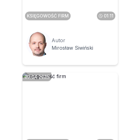
KSIĘGOWOŚĆ FIRM
01:11
Autor
Mirosław Siwiński
09.04.2025
Czy należy wystawić fakturę
zaliczkową, jeżeli klient
nadpłacił za usługę i chce tę
nadpłatę przeznaczyć na
przyszłe zakupy