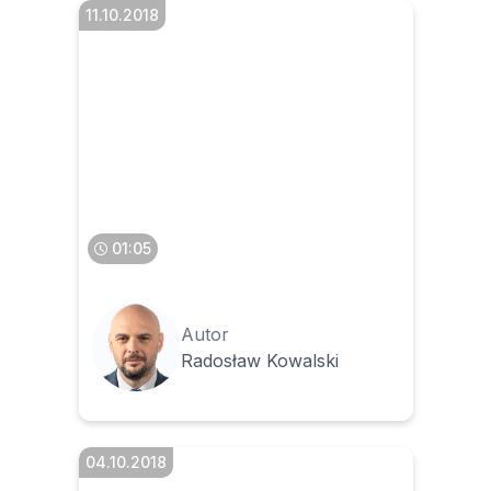
11.10.2018
Otrzymaliśmy jednocześnie
fakturę papierową i
elektroniczną – co robić
01:05
Autor
Radosław Kowalski
04.10.2018