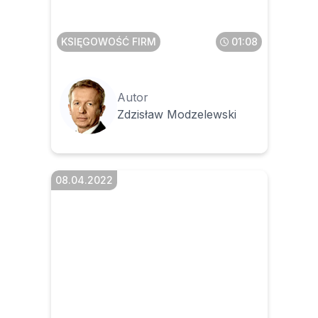
KSIĘGOWOŚĆ FIRM
01:08
Autor
Zdzisław Modzelewski
08.04.2022
Faktury korygujące Jak
uprościć rozliczenie in
minus na podstawie nowych
przepisów