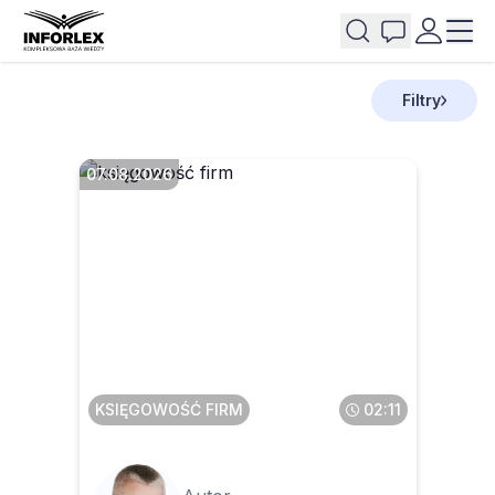
Filtry
07.08.2026
Faktura przesłana w pdf a
potem wysłana do KSeF – co
z tym zrobić
KSIĘGOWOŚĆ FIRM
02:11