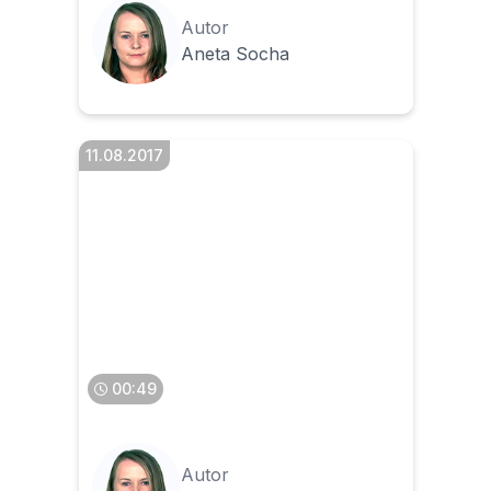
Autor
Aneta Socha
11.08.2017
Jaki jest zasadniczy termin
wystawiania faktur
00:49
Autor