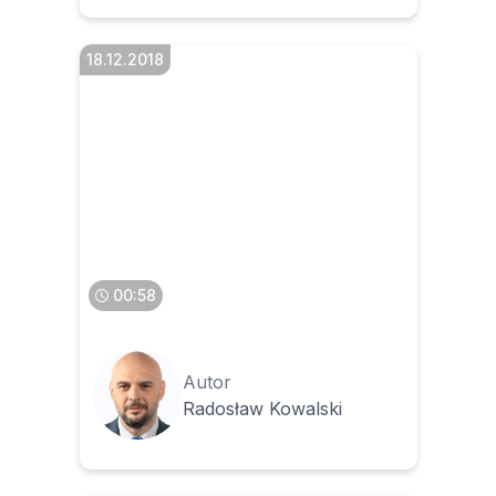
18.12.2018
Jak badać autentyczność
pochodzenia faktury
elektronicznej
00:58
Autor
Radosław Kowalski