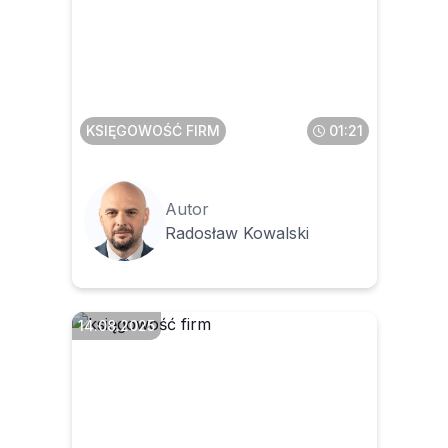
Jakie będą konsekwencje
niewystawienia faktury, jeśli
wiadomo, że klient i tak nie
zapłaci
KSIĘGOWOŚĆ FIRM
01:21
Autor
Radosław Kowalski
14.08.2025
Czy można wystawić tylko
fakturę sprzedaży, jeżeli