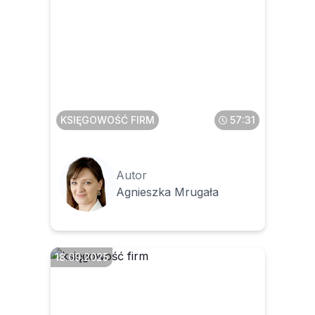
Czas na e-porządek w
fakturach zakupowych
KSIĘGOWOŚĆ FIRM
57:31
Autor
Agnieszka Mrugała
18.09.2025