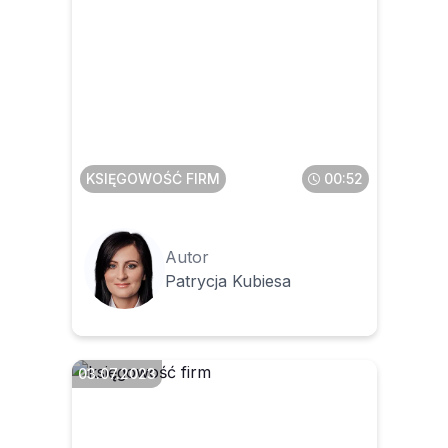
Jaki kurs zastosować w
przypadku korekty faktury
wystawionej w walucie obcej
KSIĘGOWOŚĆ FIRM
00:52
Autor
Patrycja Kubiesa
03.07.2023