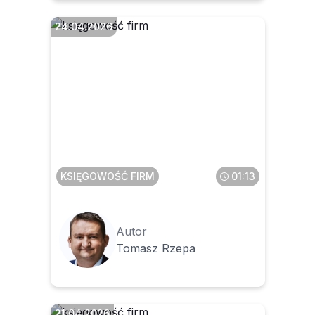
24.04.2026
Czy można kilka razy pobrać
z KSeF tę samą fakturę
KSIĘGOWOŚĆ FIRM
01:13
Autor
Tomasz Rzepa
21.04.2026