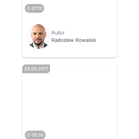
01:13
Autor
Radosław Kowalski
26.09.2017
Co to jest e-faktura i kto
może ją wystawić
00:50