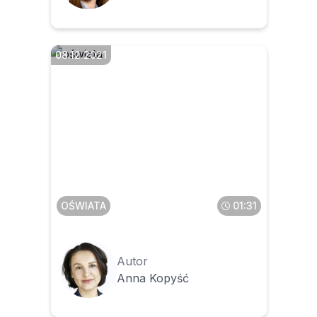
08.12.2021
Czy rada gminy może
wprowadzić ograniczenia w
zakresie wypłaty dodatku
funkcyjnego dla nauczyciela
OŚWIATA
01:31
Autor
Anna Kopyść