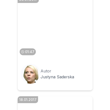
Co w przypadku, gdy na
rachunku bankowym nie ma
wystarczających środków
do dokonania egzekucji
01:47
Autor
Justyna Saderska
18.01.2017