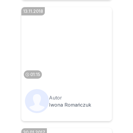
13.11.2018
W jakim terminie należy
złożyć deklarację o
wysokości opłaty za
gospodarowanie odpadami
komunalnymi
01:15
Autor
Iwona Romańczuk
30.01.2017