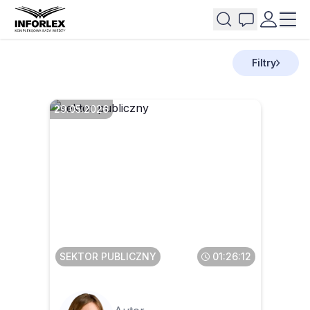
Filtry
29.05.2026
Faktura ustrukturyzowana w
KSeF dla JST
SEKTOR PUBLICZNY
01:26:12