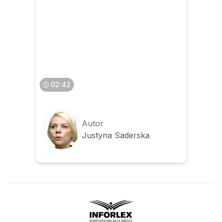
Jak ustalić podatek od
nieruchomości dla osoby
fizycznej, która
wykorzystuje majątek i do
działalności gospodarczej, i
na cele osobiste
02:42
Autor
Justyna Saderska