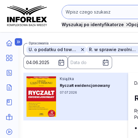
Wyszukaj po identyfikatorze
Opc
Opracowania
U. o podatku od towarów i usług
R. w sprawie zwolnień z obowiązku prowadzenia ...
Książka
D
Ryczałt ewidencjonowany
07.07.2026
R
P
•