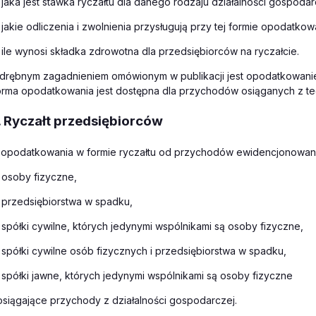
jaka jest stawka ryczałtu dla danego rodzaju działalności gospodar
jakie odliczenia i zwolnienia przysługują przy tej formie opodatkow
ile wynosi składka zdrowotna dla przedsiębiorców na ryczałcie.
drębnym zagadnieniem omówionym w publikacji jest opodatkowanie r
orma opodatkowania jest dostępna dla przychodów osiąganych z te
. Ryczałt przedsiębiorców
 opodatkowania w formie ryczałtu od przychodów ewidencjonowan
osoby fizyczne,
przedsiębiorstwa w spadku,
spółki cywilne, których jedynymi wspólnikami są osoby fizyczne,
spółki cywilne osób fizycznych i przedsiębiorstwa w spadku,
spółki jawne, których jedynymi wspólnikami są osoby fizyczne
osiągające przychody z działalności gospodarczej.