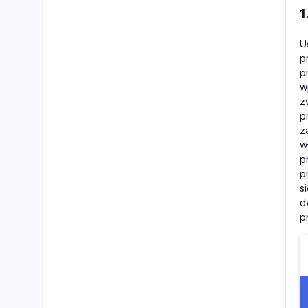
1
U
p
p
w
z
p
z
w
p
p
s
d
p