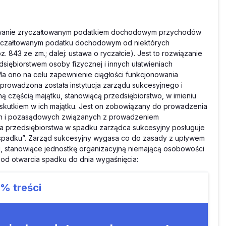
owanie zryczałtowanym podatkiem dochodowym przychodów
o zryczałtowanym podatku dochodowym od niektórych
. 843 ze zm.; dalej: ustawa o ryczałcie). Jest to rozwiązanie
siębiorstwem osoby fizycznej i innych ułatwieniach
. Ma ono na celu zapewnienie ciągłości funkcjonowania
prowadzona została instytucja zarządu sukcesyjnego i
częścią majątku, stanowiącą przedsiębiorstwo, w imieniu
 skutkiem w ich majątku. Jest on zobowiązany do prowadzenia
h i pozasądowych związanych z prowadzeniem
a przedsiębiorstwa w spadku zarządca sukcesyjny posługuje
 spadku”. Zarząd sukcesyjny wygasa co do zasady z upływem
ku, stanowiące jednostkę organizacyjną niemającą osobowości
 od otwarcia spadku do dnia wygaśnięcia:
9%
treści