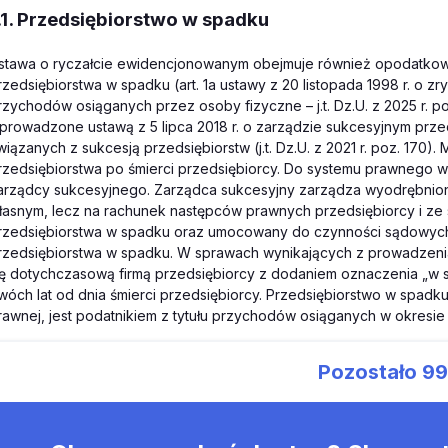
.1. Przedsiębiorstwo w spadku
stawa o ryczałcie ewidencjonowanym obejmuje również opodatk
rzedsiębiorstwa w spadku (art. 1a ustawy z 20 listopada 1998 r. 
rzychodów osiąganych przez osoby fizyczne – j.t. Dz.U. z 2025 r. poz
prowadzone ustawą z 5 lipca 2018 r. o zarządzie sukcesyjnym przed
wiązanych z sukcesją przedsiębiorstw (j.t. Dz.U. z 2021 r. poz. 170)
rzedsiębiorstwa po śmierci przedsiębiorcy. Do systemu prawnego w
arządcy sukcesyjnego. Zarządca sukcesyjny zarządza wyodrębnioną 
łasnym, lecz na rachunek następców prawnych przedsiębiorcy i ze
rzedsiębiorstwa w spadku oraz umocowany do czynności sądowyc
rzedsiębiorstwa w spadku. W sprawach wynikających z prowadzeni
ię dotychczasową firmą przedsiębiorcy z dodaniem oznaczenia „w
wóch lat od dnia śmierci przedsiębiorcy. Przedsiębiorstwo w spad
rawnej, jest podatnikiem z tytułu przychodów osiąganych w okresie
Pozostało
9