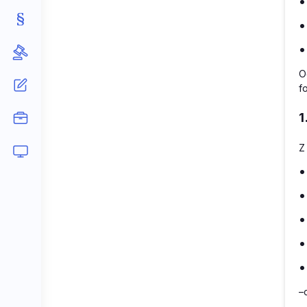
•
•
•
O
f
1
Z
•
•
•
•
•
–