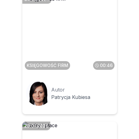
Czy faktura z zagranicy to
zawsze WNT
KSIĘGOWOŚĆ FIRM
00:46
Autor
Patrycja Kubiesa
28.07.2026