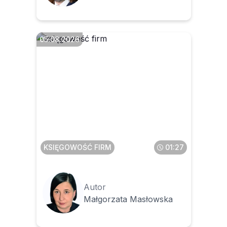
05.08.2026
Jak opodatkować budowle
na działce osoby fizycznej,
na której znajduje się
budynek mieszkalny
KSIĘGOWOŚĆ FIRM
01:27
Autor
Małgorzata Masłowska