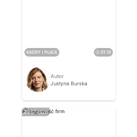
Czy obowiązek poufności
obowiązuje pracownika
także po zakończeniu
zatrudnienia
KADRY I PŁACE
01:16
Autor
Justyna Burska
29.07.2026