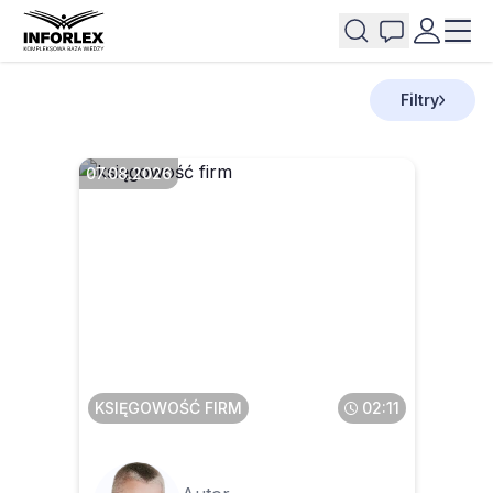
Filtry
07.08.2026
Faktura przesłana w pdf a
potem wysłana do KSeF – co
z tym zrobić
KSIĘGOWOŚĆ FIRM
02:11