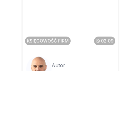
Czego dotyczą
projektowane zmiany w
zakresie sprzedaży
poleasingowych składników
majątku
KSIĘGOWOŚĆ FIRM
02:09
Autor
Radosław Kowalski
28.07.2026
Jakie uchybienia są