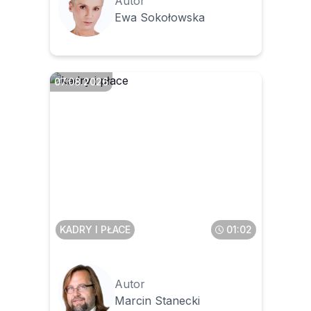
Autor
Ewa Sokołowska
07.08.2026
Czy pracownik może
anonimowo zgłosić
pracodawcę do PIP
KADRY I PŁACE
01:02
Autor
Marcin Stanecki