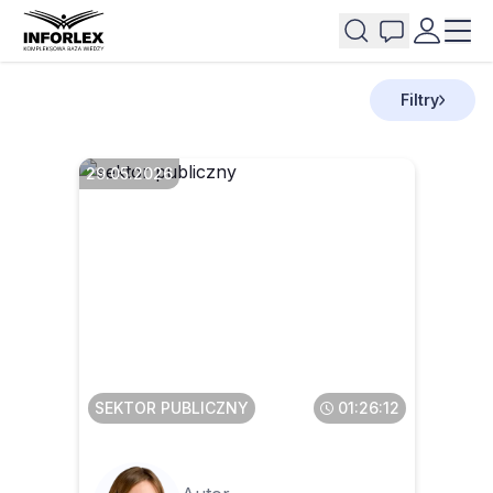
Filtry
29.05.2026
Faktura ustrukturyzowana w
KSeF dla JST
SEKTOR PUBLICZNY
01:26:12