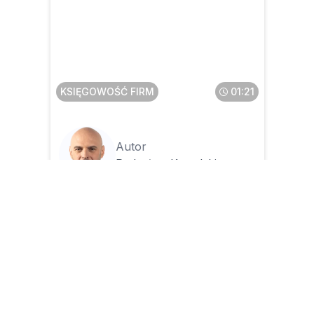
Jakie będą konsekwencje
niewystawienia faktury, jeśli
wiadomo, że klient i tak nie
zapłaci
KSIĘGOWOŚĆ FIRM
01:21
Autor
Radosław Kowalski
14.08.2025
Czy można wystawić tylko
fakturę sprzedaży, jeżeli