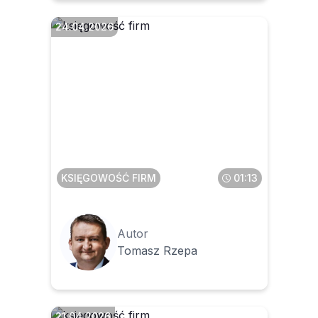
24.04.2026
Czy można kilka razy pobrać
z KSeF tę samą fakturę
KSIĘGOWOŚĆ FIRM
01:13
Autor
Tomasz Rzepa
21.04.2026