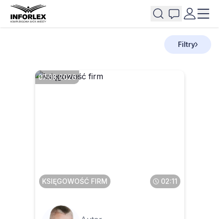
Filtry
07.08.2026
Faktura przesłana w pdf a
potem wysłana do KSeF – co
z tym zrobić
KSIĘGOWOŚĆ FIRM
02:11