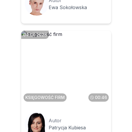
Autor
Ewa Sokołowska
04.08.2026
Czy faktura z zagranicy to
zawsze WNT
KSIĘGOWOŚĆ FIRM
00:46
Autor
Patrycja Kubiesa