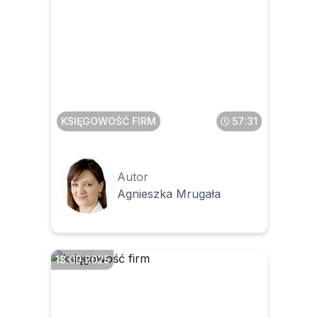
Czas na e-porządek w
fakturach zakupowych
KSIĘGOWOŚĆ FIRM
57:31
Autor
Agnieszka Mrugała
18.09.2025