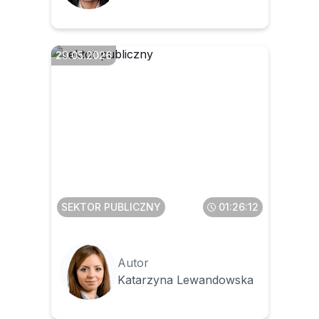
29.05.2026
Faktura ustrukturyzowana w
KSeF dla JST
SEKTOR PUBLICZNY
01:26:12
Autor
Katarzyna Lewandowska