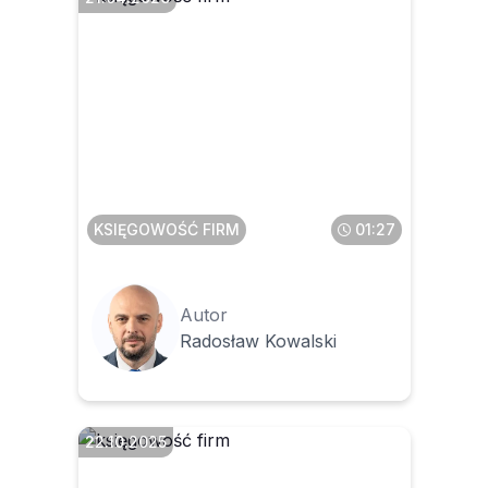
Jak długo będą jeszcze
funkcjonować faktury z kasy
fiskalnej i paragony z NIP
KSIĘGOWOŚĆ FIRM
01:27
Autor
Radosław Kowalski
22.10.2025