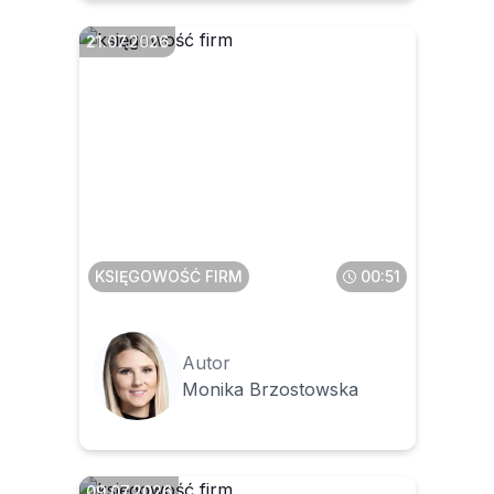
21.07.2026
Jak w wydatkach firmowych
traktować samochód typu
camper
KSIĘGOWOŚĆ FIRM
00:51
Autor
Monika Brzostowska
09.07.2026