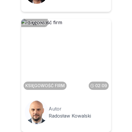
29.07.2026
Czego dotyczą
projektowane zmiany w
zakresie sprzedaży
poleasingowych składników
majątku
KSIĘGOWOŚĆ FIRM
02:09
Autor
Radosław Kowalski