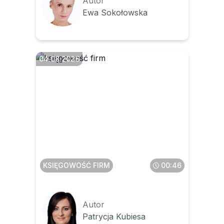
Autor
Ewa Sokołowska
04.08.2026
Czy faktura z zagranicy to
zawsze WNT
KSIĘGOWOŚĆ FIRM
00:46
Autor
Patrycja Kubiesa