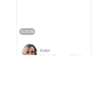
Kawa z INFORLEX. JPK CIT.
Nowe obowiązki
31:26
Autor
Mirela Chomont-Wolak
19.06.2026
Jak ewidencjonować w