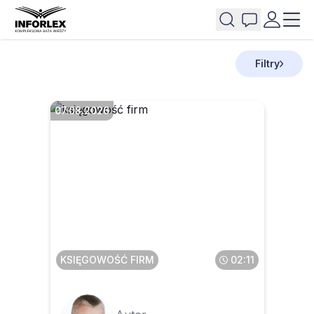
Filtry
07.08.2026
Faktura przesłana w pdf a
potem wysłana do KSeF – co
z tym zrobić
KSIĘGOWOŚĆ FIRM
02:11