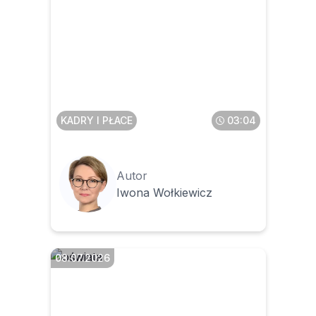
Kogo pracodawca musi
poinformować o
elektronizacji dokumentacji
pracowniczej
KADRY I PŁACE
03:04
Autor
Iwona Wołkiewicz
08.07.2026