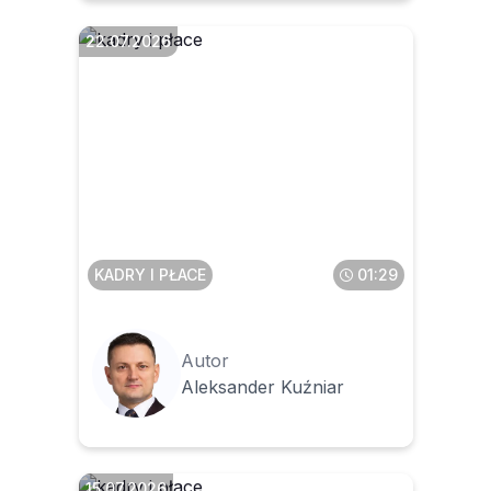
22.07.2026
Jak opisać czynności w
umowie zlecenia, aby
ograniczyć ryzyko jej
zakwestionowania przez
inspektora pracy
KADRY I PŁACE
01:29
Autor
Aleksander Kuźniar
15.07.2026