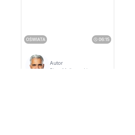
Czy okresy pracy na
zleceniu i działalności
gospodarczej wliczone do
stażu pracy zmienią prawo
nauczyciela do nagrody
jubileuszowej
OŚWIATA
06:15
Autor
Piotr Malinowski
07.07.2026
Na co inspektorzy pracy