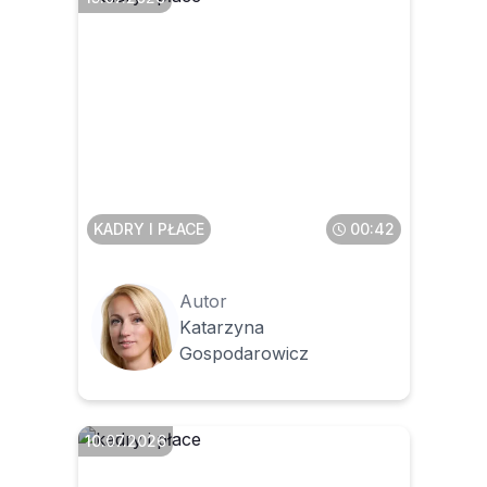
Czy można zwolnić
pracownika za
nieprzestrzeganie zasad
współżycia społecznego
KADRY I PŁACE
00:42
Autor
Katarzyna
Gospodarowicz
10.07.2026