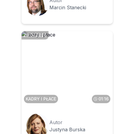
Autor
Marcin Stanecki
28.07.2026
Czy obowiązek poufności
obowiązuje pracownika
także po zakończeniu
zatrudnienia
KADRY I PŁACE
01:16
Autor
Justyna Burska