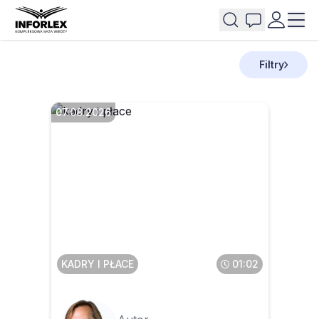
Filtry
07.08.2026
Czy pracownik może
anonimowo zgłosić
pracodawcę do PIP
KADRY I PŁACE
01:02