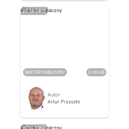
24.06.2026
Czy wniosek/ upoważnienie/
pełnomocnictwo do konta w
CRU można podpisać
profilem zaufanym
SEKTOR PUBLICZNY
00:46
Autor
Artur Przyszło
19.06.2026