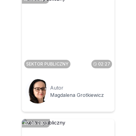
Jak przygotować jednostkę
do zmian w klasyfikacji
budżetowej, by uniknąć
błędów w praktyce
SEKTOR PUBLICZNY
02:27
Autor
Magdalena Grotkiewicz
02.06.2026