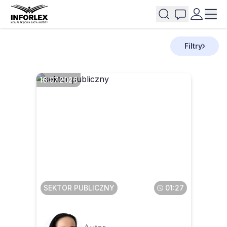
Filtry
16.07.2026
Czy pomoc dydaktyczna
będzie klasyfikowana w §
777 bez względu na kwotę
SEKTOR PUBLICZNY
01:27