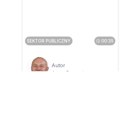
Kto i w jaki sposób składa
wniosek o założenie konta w
CRU
SEKTOR PUBLICZNY
00:35
Autor
Artur Przyszło
30.04.2026
Kto w jednostce jest
odpowiedzialny za