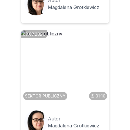
Autor
Magdalena Grotkiewicz
08.07.2026
Skąd wziąć i jak stosować
klucz przejścia między
starymi i nowymi
paragrafami
SEKTOR PUBLICZNY
01:10
Autor
Magdalena Grotkiewicz