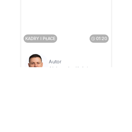
Czy można nie wliczać
zleceń i działalności
gospodarczej do stażu
urlopowego w firmie
prywatnej
KADRY I PŁACE
01:20
Autor
Aleksander Kuźniar
16.03.2026
Staż pracy 2026 – problemy