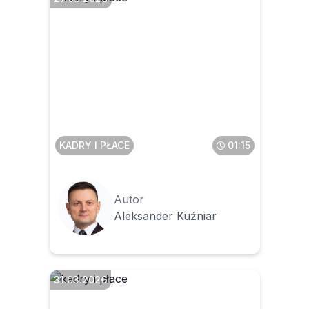
Czy należy wyrównać
dodatek stażowy od 1
stycznia 2026 r., gdy
pracownik przedłoży
dokumenty np. dopiero w
maju
KADRY I PŁACE
01:15
Autor
Aleksander Kuźniar
31.03.2026