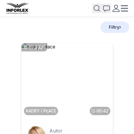
Filtry
15.07.2026
Czy można zwolnić
pracownika za
nieprzestrzeganie zasad
współżycia społecznego
KADRY I PŁACE
00:42
Autor