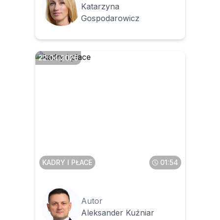
Katarzyna
Gospodarowicz
22.04.2026
Czy były student musi
zdecydować, co chce
zaliczyć do stażu pracy w
firmie – dyplom czy umowę
zlecenia w trakcie studiów
KADRY I PŁACE
01:54
Autor
Aleksander Kuźniar