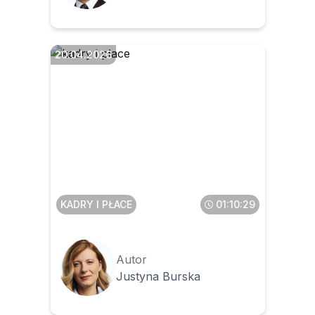
20.04.2026
Klauzule poufności w
umowach o pracę
KADRY I PŁACE
01:10:29
Autor
Justyna Burska