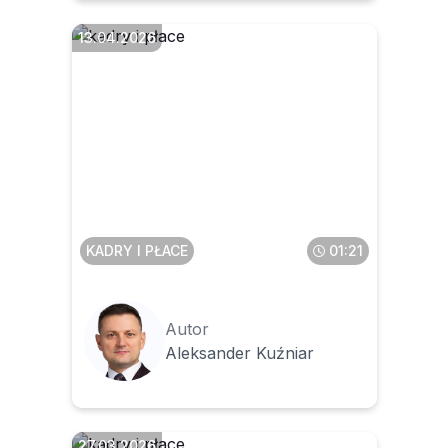
13.04.2026
Czy zlecenie z własnym
pracownikiem zawarte
przed umową o pracę należy
automatycznie zaliczyć mu
do stażu pracy
KADRY I PŁACE
01:21
Autor
Aleksander Kuźniar
27.03.2026