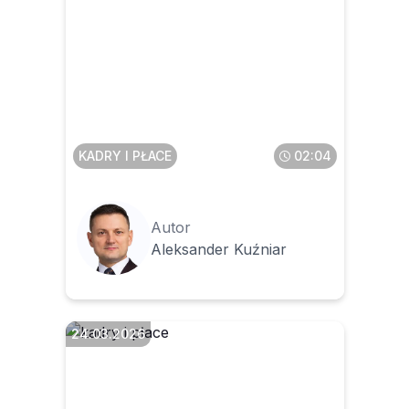
Czy i jak zmienić regulacje
wewnątrzzakładowe, aby nie
narazić firmy na dodatkowe
koszty po 1 maja 2026 r.
KADRY I PŁACE
02:04
Autor
Aleksander Kuźniar
24.03.2026