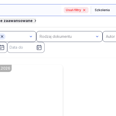
Usuń filtry
je zaawansowane
Rodzaj dokumentu
Autor
7.2026
awa z INFORLEX. Nowe
prawnienia PIP 2026