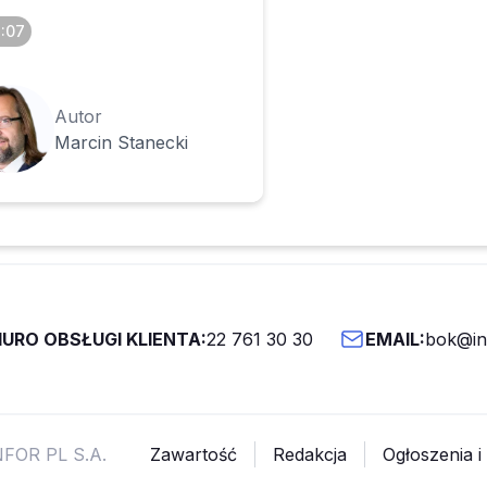
1:07
Autor
Marcin Stanecki
IURO OBSŁUGI KLIENTA:
22 761 30 30
EMAIL:
bok@inf
NFOR PL S.A.
Zawartość
Redakcja
Ogłoszenia i