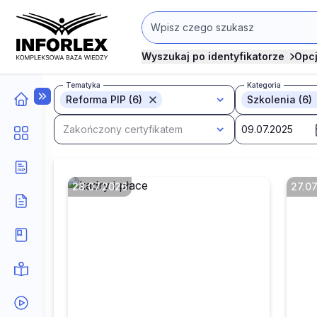
Wyszukaj po identyfikatorze
Opc
Tematyka
Kategoria
Reforma PIP (6)
Szkolenia (6)
Zakończony certyfikatem
28.07.2026
27.0
Jakie uchybienia są
K
wykrywane najczęściej
u
podczas kontroli PIP