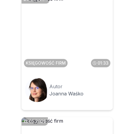
Jak postąpić, gdy klient
biura upiera się przy
konkretnym księgowaniu,
które może być ryzykowne
KSIĘGOWOŚĆ FIRM
01:33
Autor
Joanna Waśko
13.05.2026