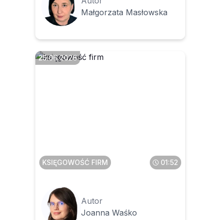
Autor
Małgorzata Masłowska
25.06.2026
Czy księgowy poniesie
odpowiedzialność karną
skarbową za błędy lub brak
korekty w rozliczeniach
klienta, którego dopiero
przejął
KSIĘGOWOŚĆ FIRM
01:52
Autor
Joanna Waśko