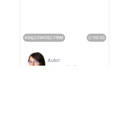
Co robić, gdy biuro dostanie
od klienta dane do deklaracji
za późno albo po terminie
KSIĘGOWOŚĆ FIRM
03:00
Autor
Joanna Waśko
23.04.2026
KKS w biurze rachunkowym