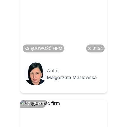
Czy paczkomat podlega
opodatkowaniu podatkiem
od nieruchomości
KSIĘGOWOŚĆ FIRM
01:54
Autor
Małgorzata Masłowska
07.05.2026