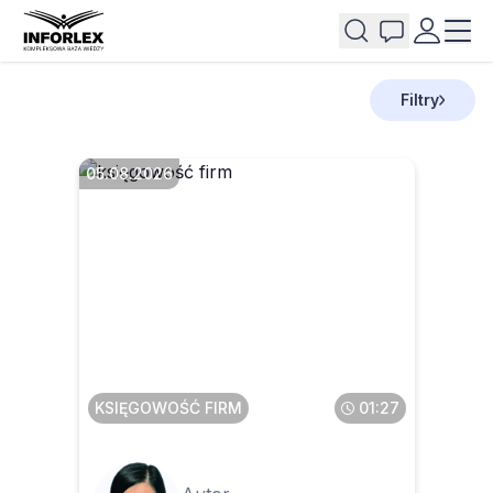
Filtry
05.08.2026
Jak opodatkować budowle
na działce osoby fizycznej,
na której znajduje się
budynek mieszkalny
KSIĘGOWOŚĆ FIRM
01:27