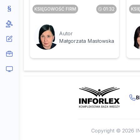
KSIĘGOWOŚĆ FIRM
01:32
KSI
Autor
Małgorzata Masłowska
B
Copyright © 2026 I