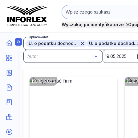
Wyszukaj po identyfikatorze
Opc
Opracowania
U. o podatku dochodowym od osób fizycznych
U. o podatku dochodowym od osób fizycznych
Autor
13.03.2026
10.0
C
Jak skorygować PIT-11,
d
gdy pracownik zgłosi błąd
po
w naliczonych kosztach
e