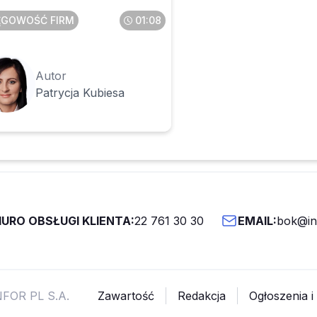
ĘGOWOŚĆ FIRM
01:08
Autor
Patrycja Kubiesa
IURO OBSŁUGI KLIENTA:
22 761 30 30
EMAIL:
bok@inf
NFOR PL S.A.
Zawartość
Redakcja
Ogłoszenia i