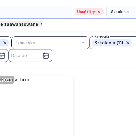
Usuń filtry
je zaawansowane
Kategoria
Tematyka
Szkolenia (11)
3.2026
zy znaczniki księgowe
otyczą każdego
datnika i każdej
widencji