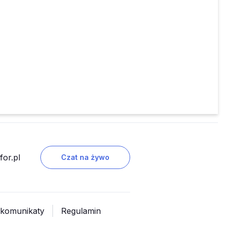
or.pl
Czat na żywo
 komunikaty
Regulamin