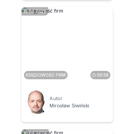
15.04.2026
Czy brak odbioru faktury z
KSeF zatrzymuje bieg
terminów podatkowych
KSIĘGOWOŚĆ FIRM
00:58
Autor
Mirosław Siwiński
10.04.2026