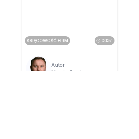
Jak w dobie KSeF
zorganizować współpracę
działu księgowości z innymi
działami w firmie
KSIĘGOWOŚĆ FIRM
00:51
Autor
Marcin Otręba
02.04.2026
Czy faktury zagraniczne w