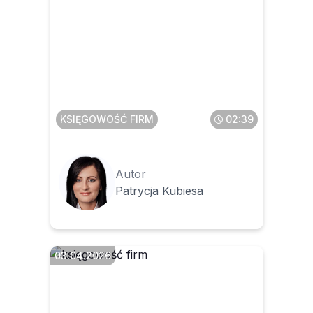
Jak po 1 kwietnia określić,
czy faktura powinna być w
KSeF czy nie ma takiego
obowiązku
KSIĘGOWOŚĆ FIRM
02:39
Autor
Patrycja Kubiesa
03.04.2026