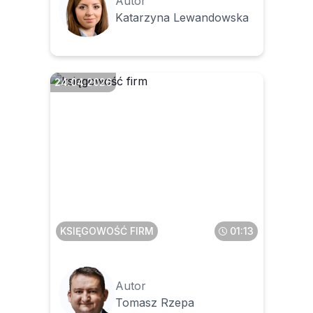
Autor
Katarzyna Lewandowska
24.04.2026
Czy można kilka razy pobrać
z KSeF tę samą fakturę
KSIĘGOWOŚĆ FIRM
01:13
Autor
Tomasz Rzepa