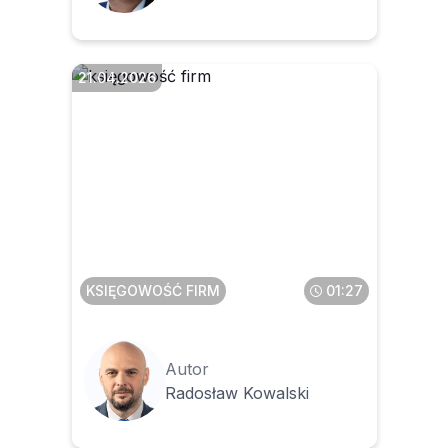
21.04.2026
Jak długo będą jeszcze
funkcjonować faktury z kasy
fiskalnej i paragony z NIP
KSIĘGOWOŚĆ FIRM
01:27
Autor
Radosław Kowalski