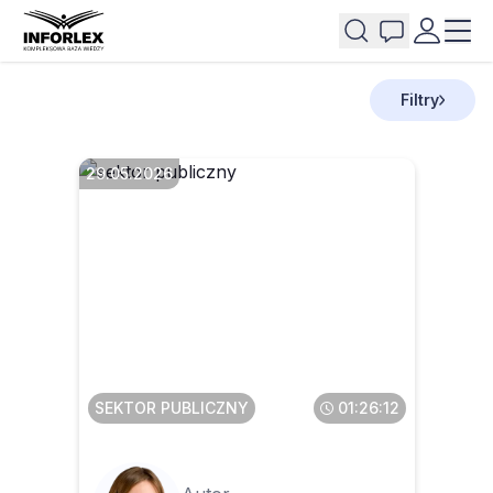
Filtry
29.05.2026
Faktura ustrukturyzowana w
KSeF dla JST
SEKTOR PUBLICZNY
01:26:12