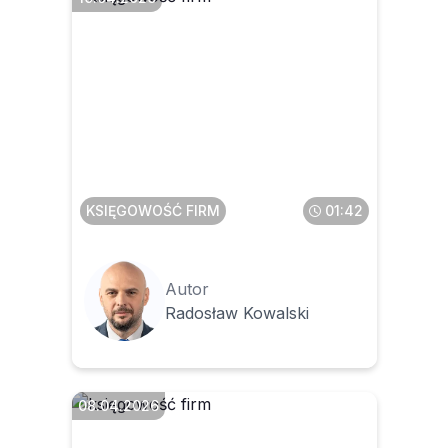
Jak wystawić fakturę
ustrukturyzowaną, gdy
fakturę zaliczkową
wystawiono przed wejściem
w życie KSeF
KSIĘGOWOŚĆ FIRM
01:42
Autor
Radosław Kowalski
08.04.2026