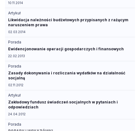
10.11.2014
Artykuł
Likwidacja należności budżetowych przypisanych z rażącym
naruszeniem prawa
02.03.2014
Porada
Ewidencjonowanie operacji gospodarczych i finansowych
22.02.2013
Porada
Zasady dokonywania i rozliczania wydatków na działalność
socjalną
02.11.2012
Artykuł
Zakładowy fundusz świadczeń socjalnych w pytaniach i
odpowiedziach
24.04.2012
Porada
PORADY I WSKAZÓWKI
19.02.2011