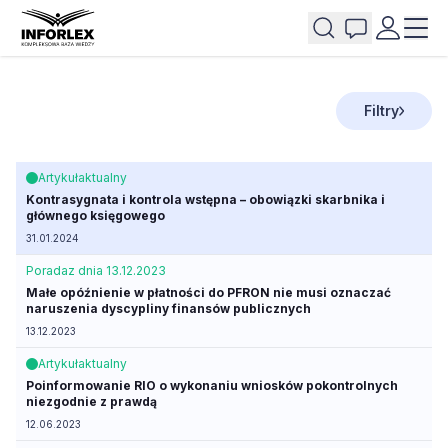
Filtry
Artykuł
aktualny
Kontrasygnata i kontrola wstępna – obowiązki skarbnika i
głównego księgowego
31.01.2024
Porada
z dnia 13.12.2023
Małe opóźnienie w płatności do PFRON nie musi oznaczać
naruszenia dyscypliny finansów publicznych
13.12.2023
Artykuł
aktualny
Poinformowanie RIO o wykonaniu wniosków pokontrolnych
niezgodnie z prawdą
12.06.2023