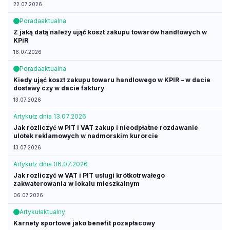
22.07.2026
Porada
aktualna
Z jaką datą należy ująć koszt zakupu towarów handlowych w
KPiR
16.07.2026
Porada
aktualna
Kiedy ująć koszt zakupu towaru handlowego w KPIR – w dacie
dostawy czy w dacie faktury
13.07.2026
Artykuł
z dnia 13.07.2026
Jak rozliczyć w PIT i VAT zakup i nieodpłatne rozdawanie
ulotek reklamowych w nadmorskim kurorcie
13.07.2026
Artykuł
z dnia 06.07.2026
Jak rozliczyć w VAT i PIT usługi krótkotrwałego
zakwaterowania w lokalu mieszkalnym
06.07.2026
Artykuł
aktualny
Karnety sportowe jako benefit pozapłacowy