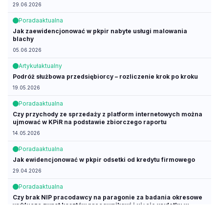
29.06.2026
Porada
aktualna
Jak zaewidencjonować w pkpir nabyte usługi malowania
blachy
05.06.2026
Artykuł
aktualny
Podróż służbowa przedsiębiorcy – rozliczenie krok po kroku
19.05.2026
Porada
aktualna
Czy przychody ze sprzedaży z platform internetowych można
ujmować w KPiR na podstawie zbiorczego raportu
14.05.2026
Porada
aktualna
Jak ewidencjonować w pkpir odsetki od kredytu firmowego
29.04.2026
Porada
aktualna
Czy brak NIP pracodawcy na paragonie za badania okresowe
wyklucza zwrot kosztów pracownikowi i ujęcie wydatku w
kosztach