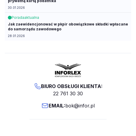
prywatną kartą podatnika
30.01.2026
Porada
aktualna
Jak zaewidencjonować w pkpir obowiązkowe składki wpłacane
do samorządu zawodowego
28.01.2026
BIURO OBSŁUGI KLIENTA:
22 761 30 30
EMAIL:
bok@infor.pl
Copyright © 2026 INFOR PL S.A.