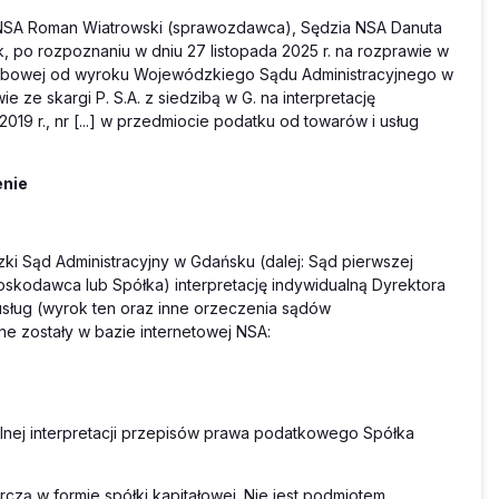
a NSA Roman Wiatrowski (sprawozdawca), Sędzia NSA Danuta
k, po rozpoznaniu w dniu 27 listopada 2025 r. na rozprawie w
Skarbowej od wyroku Wojewódzkiego Sądu Administracyjnego w
ie ze skargi P. S.A. z siedzibą w G. na interpretację
019 r., nr [...] w przedmiocie podatku od towarów i usług
enie
zki Sąd Administracyjny w Gdańsku (dalej: Sąd pierwszej
 Wnioskodawca lub Spółka) interpretację indywidualną Dyrektora
usług (wyrok ten oraz inne orzeczenia sądów
e zostały w bazie internetowej NSA:
ualnej interpretacji przepisów prawa podatkowego Spółka
zą w formie spółki kapitałowej. Nie jest podmiotem