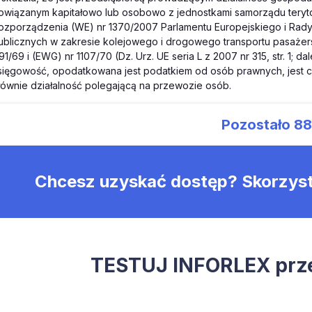
owiązanym kapitałowo lub osobowo z jednostkami samorządu teryto
ozporządzenia (WE) nr 1370/2007 Parlamentu Europejskiego i Rady 
ublicznych w zakresie kolejowego i drogowego transportu pasażer
191/69 i (EWG) nr 1107/70 (Dz. Urz. UE seria L z 2007 nr 315, str. 1;
sięgowość, opodatkowana jest podatkiem od osób prawnych, jest c
łównie działalność polegającą na przewozie osób.
Pozostało
8
Chcesz uzyskać dostęp? Skorzys
TESTUJ INFORLEX prze