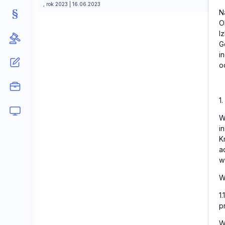
, rok 2023 | 16.06.2023
N
O
I
G
i
o
1
W
i
K
a
w
W
1
p
W