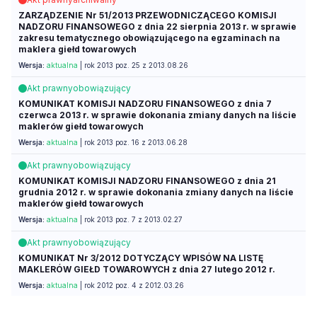
ZARZĄDZENIE Nr 51/2013 PRZEWODNICZĄCEGO KOMISJI
NADZORU FINANSOWEGO z dnia 22 sierpnia 2013 r. w sprawie
zakresu tematycznego obowiązującego na egzaminach na
maklera giełd towarowych
Wersja:
aktualna
| rok 2013 poz. 25 z 2013.08.26
Akt prawny
obowiązujący
KOMUNIKAT KOMISJI NADZORU FINANSOWEGO z dnia 7
czerwca 2013 r. w sprawie dokonania zmiany danych na liście
maklerów giełd towarowych
Wersja:
aktualna
| rok 2013 poz. 16 z 2013.06.28
Akt prawny
obowiązujący
KOMUNIKAT KOMISJI NADZORU FINANSOWEGO z dnia 21
grudnia 2012 r. w sprawie dokonania zmiany danych na liście
maklerów giełd towarowych
Wersja:
aktualna
| rok 2013 poz. 7 z 2013.02.27
Akt prawny
obowiązujący
KOMUNIKAT Nr 3/2012 DOTYCZĄCY WPISÓW NA LISTĘ
MAKLERÓW GIEŁD TOWAROWYCH z dnia 27 lutego 2012 r.
Wersja:
aktualna
| rok 2012 poz. 4 z 2012.03.26
Akt prawny
obowiązujący