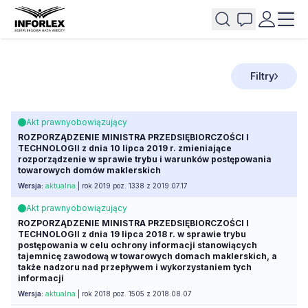
Filtry
Akt prawny
obowiązujący
ROZPORZĄDZENIE MINISTRA PRZEDSIĘBIORCZOŚCI I
TECHNOLOGII z dnia 10 lipca 2019 r. zmieniające
rozporządzenie w sprawie trybu i warunków postępowania
towarowych domów maklerskich
Wersja:
aktualna
| rok 2019 poz. 1338 z 2019.07.17
Akt prawny
obowiązujący
ROZPORZĄDZENIE MINISTRA PRZEDSIĘBIORCZOŚCI I
TECHNOLOGII z dnia 19 lipca 2018 r. w sprawie trybu
postępowania w celu ochrony informacji stanowiących
tajemnicę zawodową w towarowych domach maklerskich, a
także nadzoru nad przepływem i wykorzystaniem tych
informacji
Wersja:
aktualna
| rok 2018 poz. 1505 z 2018.08.07