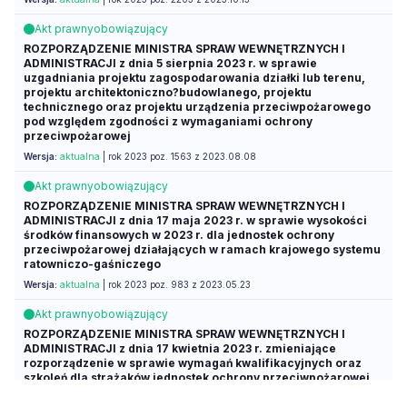
Akt prawny
obowiązujący
ROZPORZĄDZENIE MINISTRA SPRAW WEWNĘTRZNYCH I
ADMINISTRACJI z dnia 5 sierpnia 2023 r. w sprawie
uzgadniania projektu zagospodarowania działki lub terenu,
projektu architektoniczno?budowlanego, projektu
technicznego oraz projektu urządzenia przeciwpożarowego
pod względem zgodności z wymaganiami ochrony
przeciwpożarowej
Wersja:
aktualna
| rok 2023 poz. 1563 z 2023.08.08
Akt prawny
obowiązujący
ROZPORZĄDZENIE MINISTRA SPRAW WEWNĘTRZNYCH I
ADMINISTRACJI z dnia 17 maja 2023 r. w sprawie wysokości
środków finansowych w 2023 r. dla jednostek ochrony
przeciwpożarowej działających w ramach krajowego systemu
ratowniczo-gaśniczego
Wersja:
aktualna
| rok 2023 poz. 983 z 2023.05.23
Akt prawny
obowiązujący
ROZPORZĄDZENIE MINISTRA SPRAW WEWNĘTRZNYCH I
ADMINISTRACJI z dnia 17 kwietnia 2023 r. zmieniające
rozporządzenie w sprawie wymagań kwalifikacyjnych oraz
szkoleń dla strażaków jednostek ochrony przeciwpożarowej
Wersja:
aktualna
| rok 2023 poz. 816 z 2023.04.28