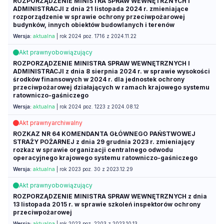
ROZPORZĄDZENIE MINISTRA SPRAW WEWNĘTRZNYCH I
ADMINISTRACJI z dnia 21 listopada 2024 r. zmieniające
rozporządzenie w sprawie ochrony przeciwpożarowej
budynków, innych obiektów budowlanych i terenów
Wersja:
aktualna
| rok 2024 poz. 1716 z 2024.11.22
Akt prawny
obowiązujący
ROZPORZĄDZENIE MINISTRA SPRAW WEWNĘTRZNYCH I
ADMINISTRACJI z dnia 8 sierpnia 2024 r. w sprawie wysokości
środków finansowych w 2024 r. dla jednostek ochrony
przeciwpożarowej działających w ramach krajowego systemu
ratowniczo-gaśniczego
Wersja:
aktualna
| rok 2024 poz. 1223 z 2024.08.12
Akt prawny
archiwalny
ROZKAZ NR 64 KOMENDANTA GŁÓWNEGO PAŃSTWOWEJ
STRAŻY POŻARNEJ z dnia 29 grudnia 2023 r. zmieniający
rozkaz w sprawie organizacji centralnego odwodu
operacyjnego krajowego systemu ratowniczo-gaśniczego
Wersja:
aktualna
| rok 2023 poz. 30 z 2023.12.29
Akt prawny
obowiązujący
ROZPORZĄDZENIE MINISTRA SPRAW WEWNĘTRZNYCH z dnia
13 listopada 2015 r. w sprawie szkoleń inspektorów ochrony
przeciwpożarowej
Wersja:
aktualna
| rok 2023 poz. 2203 z 2023.10.13