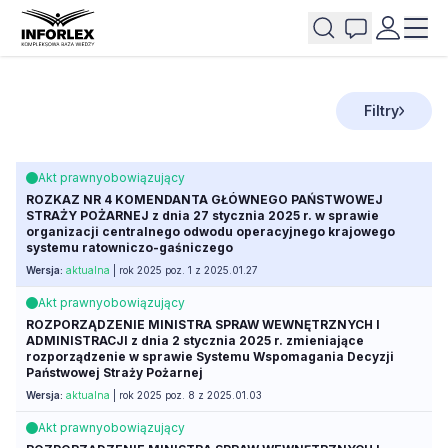
Filtry
Akt prawny
obowiązujący
ROZKAZ NR 4 KOMENDANTA GŁÓWNEGO PAŃSTWOWEJ
STRAŻY POŻARNEJ z dnia 27 stycznia 2025 r. w sprawie
organizacji centralnego odwodu operacyjnego krajowego
systemu ratowniczo-gaśniczego
Wersja:
aktualna
| rok 2025 poz. 1 z 2025.01.27
Akt prawny
obowiązujący
ROZPORZĄDZENIE MINISTRA SPRAW WEWNĘTRZNYCH I
ADMINISTRACJI z dnia 2 stycznia 2025 r. zmieniające
rozporządzenie w sprawie Systemu Wspomagania Decyzji
Państwowej Straży Pożarnej
Wersja:
aktualna
| rok 2025 poz. 8 z 2025.01.03
Akt prawny
obowiązujący