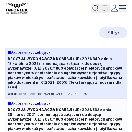
Filtry
Akt prawny
oczekujący
DECYZJA WYKONAWCZA KOMISJI (UE) 2021/640 z dnia
13 kwietnia 2021 r. zmieniająca załącznik do decyzji
wykonawczej (UE) 2020/1809 dotyczącej niektórych środków
ochronnych w odniesieniu do ognisk wysoce zjadliwej grypy
ptaków w niektórych państwach członkowskich (notyfikowana
jako dokument nr C(2021) 2605) (Tekst mający znaczenie dla
EOG)
Wersja:
oczekująca
| rok 2021 nr 134 str. 1 z 2021.04.20
Akt prawny
oczekujący
DECYZJA WYKONAWCZA KOMISJI (UE) 2021/562 z dnia
30 marca 2021 r. zmieniająca załącznik do decyzji
wykonawczej (UE) 2020/1809 dotyczącej niektórych środków
ochronnych w odniesieniu do ognisk wysoce zjadliwej grypy
ptaków w niektórych państwach członkowskich (notyfikowana