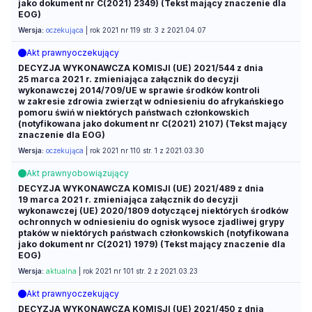
jako dokument nr C(2021) 2349) (Tekst mający znaczenie dla
EOG)
Wersja:
oczekująca
| rok 2021 nr 119 str. 3 z 2021.04.07
Akt prawny
oczekujący
DECYZJA WYKONAWCZA KOMISJI (UE) 2021/544 z dnia
25 marca 2021 r. zmieniająca załącznik do decyzji
wykonawczej 2014/709/UE w sprawie środków kontroli
w zakresie zdrowia zwierząt w odniesieniu do afrykańskiego
pomoru świń w niektórych państwach członkowskich
(notyfikowana jako dokument nr C(2021) 2107) (Tekst mający
znaczenie dla EOG)
Wersja:
oczekująca
| rok 2021 nr 110 str. 1 z 2021.03.30
Akt prawny
obowiązujący
DECYZJA WYKONAWCZA KOMISJI (UE) 2021/489 z dnia
19 marca 2021 r. zmieniająca załącznik do decyzji
wykonawczej (UE) 2020/1809 dotyczącej niektórych środków
ochronnych w odniesieniu do ognisk wysoce zjadliwej grypy
ptaków w niektórych państwach członkowskich (notyfikowana
jako dokument nr C(2021) 1979) (Tekst mający znaczenie dla
EOG)
Wersja:
aktualna
| rok 2021 nr 101 str. 2 z 2021.03.23
Akt prawny
oczekujący
DECYZJA WYKONAWCZA KOMISJI (UE) 2021/450 z dnia