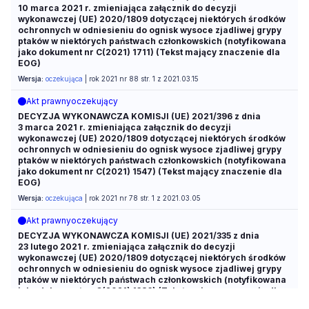
10 marca 2021 r. zmieniająca załącznik do decyzji
wykonawczej (UE) 2020/1809 dotyczącej niektórych środków
ochronnych w odniesieniu do ognisk wysoce zjadliwej grypy
ptaków w niektórych państwach członkowskich (notyfikowana
jako dokument nr C(2021) 1711) (Tekst mający znaczenie dla
EOG)
Wersja:
oczekująca
| rok 2021 nr 88 str. 1 z 2021.03.15
Akt prawny
oczekujący
DECYZJA WYKONAWCZA KOMISJI (UE) 2021/396 z dnia
3 marca 2021 r. zmieniająca załącznik do decyzji
wykonawczej (UE) 2020/1809 dotyczącej niektórych środków
ochronnych w odniesieniu do ognisk wysoce zjadliwej grypy
ptaków w niektórych państwach członkowskich (notyfikowana
jako dokument nr C(2021) 1547) (Tekst mający znaczenie dla
EOG)
Wersja:
oczekująca
| rok 2021 nr 78 str. 1 z 2021.03.05
Akt prawny
oczekujący
DECYZJA WYKONAWCZA KOMISJI (UE) 2021/335 z dnia
23 lutego 2021 r. zmieniająca załącznik do decyzji
wykonawczej (UE) 2020/1809 dotyczącej niektórych środków
ochronnych w odniesieniu do ognisk wysoce zjadliwej grypy
ptaków w niektórych państwach członkowskich (notyfikowana
jako dokument nr C(2021) 1386) (Tekst mający znaczenie dla
EOG)