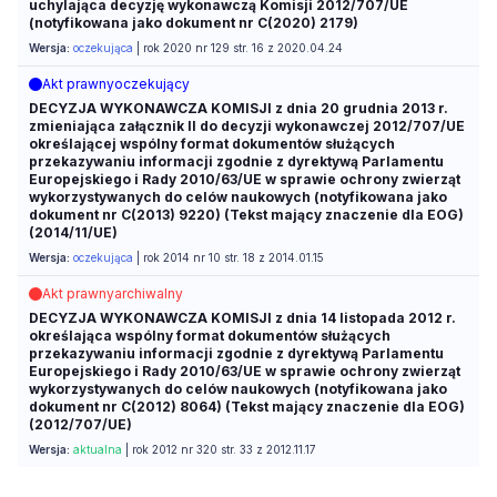
uchylająca decyzję wykonawczą Komisji 2012/707/UE
(notyfikowana jako dokument nr C(2020) 2179)
Wersja:
oczekująca
| rok 2020 nr 129 str. 16 z 2020.04.24
Akt prawny
oczekujący
DECYZJA WYKONAWCZA KOMISJI z dnia 20 grudnia 2013 r.
zmieniająca załącznik II do decyzji wykonawczej 2012/707/UE
określającej wspólny format dokumentów służących
przekazywaniu informacji zgodnie z dyrektywą Parlamentu
Europejskiego i Rady 2010/63/UE w sprawie ochrony zwierząt
wykorzystywanych do celów naukowych (notyfikowana jako
dokument nr C(2013) 9220) (Tekst mający znaczenie dla EOG)
(2014/11/UE)
Wersja:
oczekująca
| rok 2014 nr 10 str. 18 z 2014.01.15
Akt prawny
archiwalny
DECYZJA WYKONAWCZA KOMISJI z dnia 14 listopada 2012 r.
określająca wspólny format dokumentów służących
przekazywaniu informacji zgodnie z dyrektywą Parlamentu
Europejskiego i Rady 2010/63/UE w sprawie ochrony zwierząt
wykorzystywanych do celów naukowych (notyfikowana jako
dokument nr C(2012) 8064) (Tekst mający znaczenie dla EOG)
(2012/707/UE)
Wersja:
aktualna
| rok 2012 nr 320 str. 33 z 2012.11.17