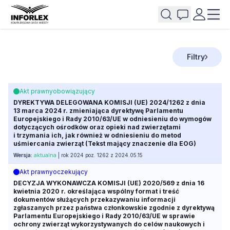
Filtry
Akt prawny
obowiązujący
DYREKTYWA DELEGOWANA KOMISJI (UE) 2024/1262 z dnia
13 marca 2024 r. zmieniająca dyrektywę Parlamentu
Europejskiego i Rady 2010/63/UE w odniesieniu do wymogów
dotyczących ośrodków oraz opieki nad zwierzętami
i trzymania ich, jak również w odniesieniu do metod
uśmiercania zwierząt (Tekst mający znaczenie dla EOG)
Wersja:
aktualna
| rok 2024 poz. 1262 z 2024.05.15
Akt prawny
oczekujący
DECYZJA WYKONAWCZA KOMISJI (UE) 2020/569 z dnia 16
kwietnia 2020 r. określająca wspólny format i treść
dokumentów służących przekazywaniu informacji
zgłaszanych przez państwa członkowskie zgodnie z dyrektywą
Parlamentu Europejskiego i Rady 2010/63/UE w sprawie
ochrony zwierząt wykorzystywanych do celów naukowych i