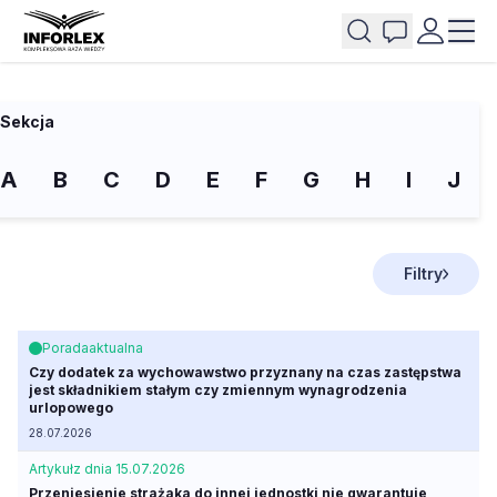
Sekcja
A
B
C
D
E
F
G
H
I
J
Filtry
Porada
aktualna
Czy dodatek za wychowawstwo przyznany na czas zastępstwa
jest składnikiem stałym czy zmiennym wynagrodzenia
urlopowego
28.07.2026
Artykuł
z dnia 15.07.2026
Przeniesienie strażaka do innej jednostki nie gwarantuje