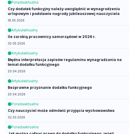
Porada
aktualna
Czy dodatek funkcyjny należy uwzględnić w wynagrodzeniu
urlopowym i podstawie nagrody jubileuszowej nauczyciela
18.05.2026
Artykuł
aktualny
Ile zarobią pracownicy samorządowi w 2026 r.
02.05.2026
Artykuł
aktualny
Błędna interpretacja zapisów regulaminu wynagradzania na
temat dodatku funkcyjnego
20.04.2026
Artykuł
aktualny
Bezprawne przyznanie dodatku funkcyjnego
20.04.2026
Porada
aktualna
Czy nauczyciel może odmówić przyjęcia wychowawstwa
02.03.2026
Porada
aktualna
Jak można cofnąć prawo do dodatku funkcyjnego, jeżeli