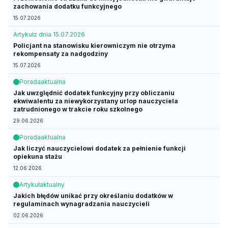
zachowania dodatku funkcyjnego
15.07.2026
Artykuł
z dnia 15.07.2026
Policjant na stanowisku kierowniczym nie otrzyma
rekompensaty za nadgodziny
15.07.2026
Porada
aktualna
Jak uwzględnić dodatek funkcyjny przy obliczaniu
ekwiwalentu za niewykorzystany urlop nauczyciela
zatrudnionego w trakcie roku szkolnego
29.06.2026
Porada
aktualna
Jak liczyć nauczycielowi dodatek za pełnienie funkcji
opiekuna stażu
12.06.2026
Artykuł
aktualny
Jakich błędów unikać przy określaniu dodatków w
regulaminach wynagradzania nauczycieli
02.06.2026