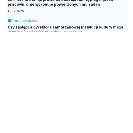
pracownik nie wykonuje powierzonych mu zadań
13.02.2026
Porada
aktualna
Czy zastępca dyrektora samorządowej instytucji kultury może
otrzymać dodatek funkcyjny i specjalny
22.10.2025
Porada
aktualna
Czy osoba zatrudniona na podstawie art. 15 Prawa
oświatowego jest uprawniona do otrzymania dodatku za
pełnienie funkcji opiekuna roku
06.10.2025
Artykuł
aktualny
Zmiany w wynagrodzeniach pracowników samorządowych
14.08.2025
Porada
aktualna
Jak obliczyć wynagrodzenie urlopowe nauczyciela, któremu
powierzono funkcję wicedyrektora szkoły
12.08.2025
Artykuł
z dnia 02.07.2025