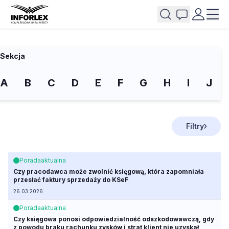
Sekcja
A
B
C
D
E
F
G
H
I
J
Filtry
Porada
aktualna
Czy pracodawca może zwolnić księgową, która zapomniała
przesłać faktury sprzedaży do KSeF
26.03.2026
Porada
aktualna
Czy księgowa ponosi odpowiedzialność odszkodowawczą, gdy
z powodu braku rachunku zysków i strat klient nie uzyskał