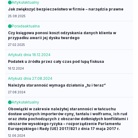
Artykuł
aktualny
Jak zwiększyć bezpieczeństwo w firmie – narzędzia prawne
25.08.2025
Porada
aktualna
Czy księgowa ponosi koszt odzyskania danych klienta w
przypadku awarii jej dysku twardego
27.02.2025
Artykuł
z dnia 16.12.2024
Podatek u źródła przez cały czas pod lupą fiskusa
16.12.2024
Artykuł
z dnia 27.08.2024
Należyta staranność wymaga działania „tu i teraz”
27.08.2024
Artykuł
aktualny
Obowiązki w zakresie należytej staranności w łańcuchu
dostaw unijnych importerów cyny, tantalu i wolframu, ich rud
oraz złota pochodzących z obszarów dotkniętych konfliktami i
obszarów wysokiego ryzyka – rozporządzenie Parlamentu
Europejskiego i Rady (UE) 2017/821 z dnia 17 maja 2017 r.
12.06.2024