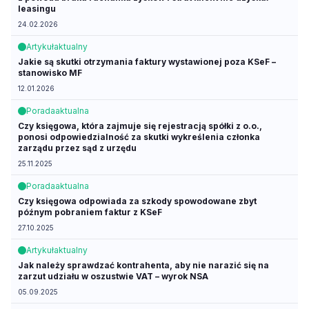
leasingu
24.02.2026
Artykuł
aktualny
Jakie są skutki otrzymania faktury wystawionej poza KSeF –
stanowisko MF
12.01.2026
Porada
aktualna
Czy księgowa, która zajmuje się rejestracją spółki z o.o.,
ponosi odpowiedzialność za skutki wykreślenia członka
zarządu przez sąd z urzędu
25.11.2025
Porada
aktualna
Czy księgowa odpowiada za szkody spowodowane zbyt
późnym pobraniem faktur z KSeF
27.10.2025
Artykuł
aktualny
Jak należy sprawdzać kontrahenta, aby nie narazić się na
zarzut udziału w oszustwie VAT – wyrok NSA
05.09.2025