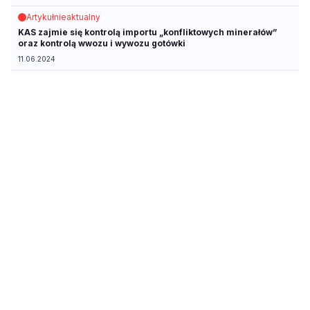
Artykuł
nieaktualny
KAS zajmie się kontrolą importu „konfliktowych minerałów”
oraz kontrolą wwozu i wywozu gotówki
11.06.2024
Artykuł
z dnia 06.05.2024
Zmieniając treść dyrektywy, wyświadczono niedźwiedzią
przysługę
06.05.2024
Porada
z dnia 18.01.2024
Mniejsza wydajność pracownika może być przyczyną
rozwiązania umowy o pracę
18.01.2024
Artykuł
z dnia 27.11.2023
Płatnikom trudno sprostać wymogom dotyczącym dochowania
należytej staranności
27.11.2023
Artykuł
aktualny
Należyta staranność nabywcy towaru nie oznacza obowiązku
weryfikowania kontrahenta – wyrok NSA