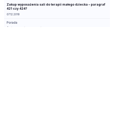
Zakup wyposażenia sali do terapii małego dziecka – paragraf
421 czy 424?
07.12.2018
Porada
Świadczenie usług między PPP a OPS
04.09.2018
Artykuł
Nieuwzględnienie psychologów zatrudnionych w poradniach
psychologiczno-pedagogicznych wśród uprawnionych do
świadczenia kompensacyjnego – zgodne z konstytucją
23.07.2018
Artykuł
Bezpieczeństwo i higiena dzieci i młodzieży szkolnej
03.07.2018
Porada
Wydatki strukturalne w pytaniach i odpowiedziach
28.06.2018
Artykuł