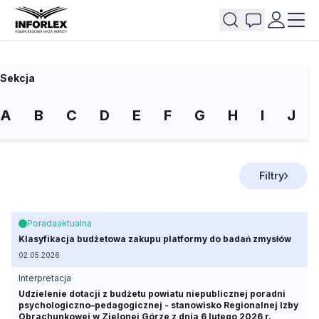
Sekcja
A
B
C
D
E
F
G
H
I
J
Filtry
Porada
aktualna
Klasyfikacja budżetowa zakupu platformy do badań zmysłów
02.05.2026
Interpretacja
Udzielenie dotacji z budżetu powiatu niepublicznej poradni
psychologiczno–pedagogicznej - stanowisko Regionalnej Izby
Obrachunkowej w Zielonej Górze z dnia 6 lutego 2026 r.,