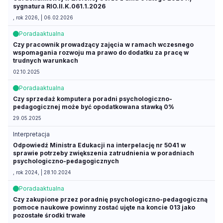
sygnatura RIO.II.K.061.1.2026
, rok 2026, | 06.02.2026
Porada
aktualna
Czy pracownik prowadzący zajęcia w ramach wczesnego
wspomagania rozwoju ma prawo do dodatku za pracę w
trudnych warunkach
02.10.2025
Porada
aktualna
Czy sprzedaż komputera poradni psychologiczno-
pedagogicznej może być opodatkowana stawką 0%
29.05.2025
Interpretacja
Odpowiedź Ministra Edukacji na interpelację nr 5041 w
sprawie potrzeby zwiększenia zatrudnienia w poradniach
psychologiczno-pedagogicznych
, rok 2024, | 28.10.2024
Porada
aktualna
Czy zakupione przez poradnię psychologiczno-pedagogiczną
pomoce naukowe powinny zostać ujęte na koncie 013 jako
pozostałe środki trwałe