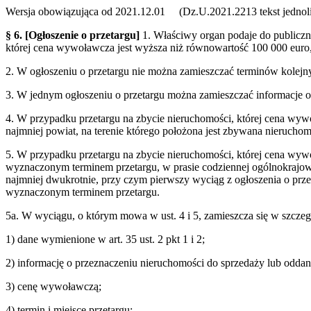
Wersja obowiązująca od 2021.12.01 (Dz.U.2021.2213 tekst jednoli
§ 6.
[Ogłoszenie o przetargu]
1. Właściwy organ podaje do publiczn
której cena wywoławcza jest wyższa niż równowartość 100 000 euro,
2. W ogłoszeniu o przetargu nie można zamieszczać terminów kolejn
3. W jednym ogłoszeniu o przetargu można zamieszczać informacje o 
4. W przypadku przetargu na zbycie nieruchomości, której cena wywo
najmniej powiat, na terenie którego położona jest zbywana nieruchom
5. W przypadku przetargu na zbycie nieruchomości, której cena wywo
wyznaczonym terminem przetargu, w prasie codziennej ogólnokrajow
najmniej dwukrotnie, przy czym pierwszy wyciąg z ogłoszenia o prze
wyznaczonym terminem przetargu.
5a. W wyciągu, o którym mowa w ust. 4 i 5, zamieszcza się w szczeg
1) dane wymienione w art. 35 ust. 2 pkt 1 i 2;
2) informację o przeznaczeniu nieruchomości do sprzedaży lub odda
3) cenę wywoławczą;
4) termin i miejsce przetargu;