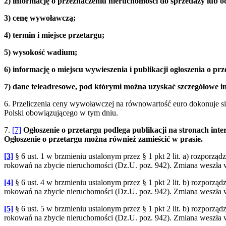
2) informację o przeznaczeniu nieruchomości do sprzedaży lub 
3) cenę wywoławczą;
4) termin i miejsce przetargu;
5) wysokość wadium;
6) informację o miejscu wywieszenia i publikacji ogłoszenia o prz
7) dane teleadresowe, pod którymi można uzyskać szczegółowe i
6. Przeliczenia ceny wywoławczej na równowartość euro dokonuje si
Polski obowiązującego w tym dniu.
7.
[7]
Ogłoszenie o przetargu podlega publikacji na stronach int
Ogłoszenie o przetargu można również zamieścić w prasie.
[3]
§ 6 ust. 1 w brzmieniu ustalonym przez § 1 pkt 2 lit. a) rozporz
rokowań na zbycie nieruchomości (Dz.U. poz. 942). Zmiana weszła w
[4]
§ 6 ust. 4 w brzmieniu ustalonym przez § 1 pkt 2 lit. b) rozporz
rokowań na zbycie nieruchomości (Dz.U. poz. 942). Zmiana weszła w
[5]
§ 6 ust. 5 w brzmieniu ustalonym przez § 1 pkt 2 lit. b) rozporz
rokowań na zbycie nieruchomości (Dz.U. poz. 942). Zmiana weszła w