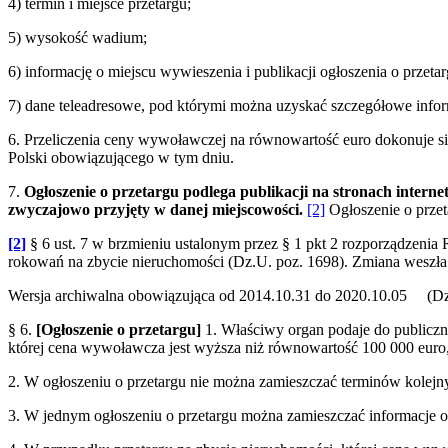
4) termin i miejsce przetargu;
5) wysokość wadium;
6) informację o miejscu wywieszenia i publikacji ogłoszenia o przetar
7) dane teleadresowe, pod którymi można uzyskać szczegółowe infor
6. Przeliczenia ceny wywoławczej na równowartość euro dokonuje si
Polski obowiązującego w tym dniu.
7.
Ogłoszenie o przetargu podlega publikacji na stronach intern
zwyczajowo przyjęty w danej miejscowości.
[2]
Ogłoszenie o przet
[2]
§ 6 ust. 7 w brzmieniu ustalonym przez § 1 pkt 2 rozporządzenia
rokowań na zbycie nieruchomości (Dz.U. poz. 1698). Zmiana weszła 
Wersja archiwalna obowiązująca od 2014.10.31 do 2020.10.05 (Dz.
§ 6.
[Ogłoszenie o przetargu]
1. Właściwy organ podaje do publiczn
której cena wywoławcza jest wyższa niż równowartość 100 000 euro,
2. W ogłoszeniu o przetargu nie można zamieszczać terminów kolejn
3. W jednym ogłoszeniu o przetargu można zamieszczać informacje o 