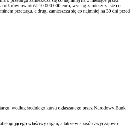
a o przetargu zamieszcza się co najmniej na 2 miesiące przed
 niż równowartość 10 000 000 euro, wyciąg zamieszcza się co
inem przetargu, a drugi zamieszcza się co najmniej na 30 dni przed
zetargu, według średniego kursu ogłaszanego przez Narodowy Bank
du obsługującego właściwy organ, a także w sposób zwyczajowo