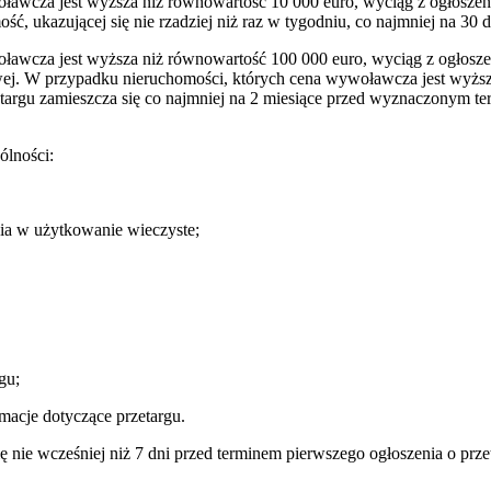
ławcza jest wyższa niż równowartość 10 000 euro, wyciąg z ogłoszeni
ość, ukazującej się nie rzadziej niż raz w tygodniu, co najmniej na 3
ławcza jest wyższa niż równowartość 100 000 euro, wyciąg z ogłoszeni
ej. W przypadku nieruchomości, których cena wywoławcza jest wyższa
targu zamieszcza się co najmniej na 2 miesiące przed wyznaczonym term
ólności:
nia w użytkowanie wieczyste;
gu;
macje dotyczące przetargu.
ę nie wcześniej niż 7 dni przed terminem pierwszego ogłoszenia o pr