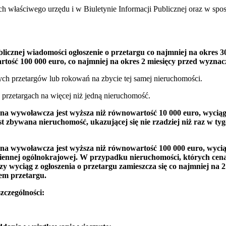
wych właściwego urzędu i w Biuletynie Informacji Publicznej oraz w s
licznej wiadomości ogłoszenie o przetargu co najmniej na okres
rtość 100 000 euro, co najmniej na okres 2 miesięcy przed wyzn
ych przetargów lub rokowań na zbycie tej samej nieruchomości.
przetargach na więcej niż jedną nieruchomość.
a wywoławcza jest wyższa niż równowartość 10 000 euro, wyciąg z 
st zbywana nieruchomość, ukazującej się nie rzadziej niż raz w 
a wywoławcza jest wyższa niż równowartość 100 000 euro, wyciąg 
iennej ogólnokrajowej. W przypadku nieruchomości, których cena
zy wyciąg z ogłoszenia o przetargu zamieszcza się co najmniej na
em przetargu.
zczególności: