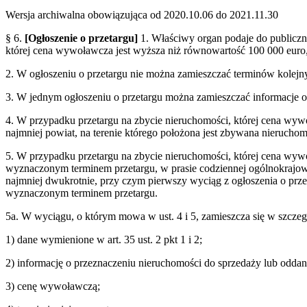
Wersja archiwalna obowiązująca od 2020.10.06 do 2021.11.30
§ 6.
[Ogłoszenie o przetargu]
1. Właściwy organ podaje do publiczn
której cena wywoławcza jest wyższa niż równowartość 100 000 euro,
2. W ogłoszeniu o przetargu nie można zamieszczać terminów kolejn
3. W jednym ogłoszeniu o przetargu można zamieszczać informacje o 
4. W przypadku przetargu na zbycie nieruchomości, której cena wywo
najmniej powiat, na terenie którego położona jest zbywana nieruchom
5. W przypadku przetargu na zbycie nieruchomości, której cena wywo
wyznaczonym terminem przetargu, w prasie codziennej ogólnokrajow
najmniej dwukrotnie, przy czym pierwszy wyciąg z ogłoszenia o prze
wyznaczonym terminem przetargu.
5a. W wyciągu, o którym mowa w ust. 4 i 5, zamieszcza się w szczeg
1) dane wymienione w art. 35 ust. 2 pkt 1 i 2;
2) informację o przeznaczeniu nieruchomości do sprzedaży lub odda
3) cenę wywoławczą;