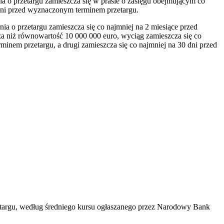
a o przetargu zamieszcza się w prasie o zasięgu obejmującym co
0 dni przed wyznaczonym terminem przetargu.
a o przetargu zamieszcza się co najmniej na 2 miesiące przed
 niż równowartość 10 000 000 euro, wyciąg zamieszcza się co
inem przetargu, a drugi zamieszcza się co najmniej na 30 dni przed
zetargu, według średniego kursu ogłaszanego przez Narodowy Bank