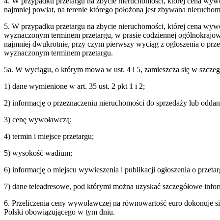
4. W przypadku przetargu na zbycie nieruchomości, której cena wywo
najmniej powiat, na terenie którego położona jest zbywana nieruchom
5. W przypadku przetargu na zbycie nieruchomości, której cena wywo
wyznaczonym terminem przetargu, w prasie codziennej ogólnokrajow
najmniej dwukrotnie, przy czym pierwszy wyciąg z ogłoszenia o prze
wyznaczonym terminem przetargu.
5a. W wyciągu, o którym mowa w ust. 4 i 5, zamieszcza się w szczeg
1) dane wymienione w art. 35 ust. 2 pkt 1 i 2;
2) informację o przeznaczeniu nieruchomości do sprzedaży lub odda
3) cenę wywoławczą;
4) termin i miejsce przetargu;
5) wysokość wadium;
6) informację o miejscu wywieszenia i publikacji ogłoszenia o przetar
7) dane teleadresowe, pod którymi można uzyskać szczegółowe infor
6. Przeliczenia ceny wywoławczej na równowartość euro dokonuje si
Polski obowiązującego w tym dniu.