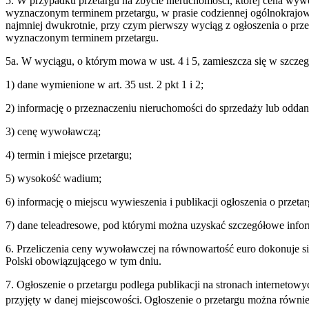
5. W przypadku przetargu na zbycie nieruchomości, której cena wywo
wyznaczonym terminem przetargu, w prasie codziennej ogólnokrajow
najmniej dwukrotnie, przy czym pierwszy wyciąg z ogłoszenia o prze
wyznaczonym terminem przetargu.
5a. W wyciągu, o którym mowa w ust. 4 i 5, zamieszcza się w szczeg
1) dane wymienione w art. 35 ust. 2 pkt 1 i 2;
2) informację o przeznaczeniu nieruchomości do sprzedaży lub odda
3) cenę wywoławczą;
4) termin i miejsce przetargu;
5) wysokość wadium;
6) informację o miejscu wywieszenia i publikacji ogłoszenia o przetar
7) dane teleadresowe, pod którymi można uzyskać szczegółowe infor
6. Przeliczenia ceny wywoławczej na równowartość euro dokonuje si
Polski obowiązującego w tym dniu.
7. Ogłoszenie o przetargu podlega publikacji na stronach interneto
przyjęty w danej miejscowości.
Ogłoszenie o przetargu można równie