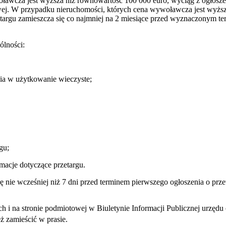
ławcza jest wyższa niż równowartość 100 000 euro, wyciąg z ogłoszeni
ej. W przypadku nieruchomości, których cena wywoławcza jest wyższa
targu zamieszcza się co najmniej na 2 miesiące przed wyznaczonym term
ólności:
nia w użytkowanie wieczyste;
gu;
macje dotyczące przetargu.
ę nie wcześniej niż 7 dni przed terminem pierwszego ogłoszenia o pr
wych i na stronie podmiotowej w Biuletynie Informacji Publicznej urzę
ż zamieścić w prasie.