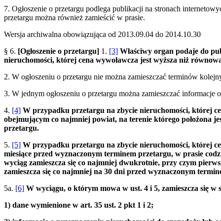
7. Ogłoszenie o przetargu podlega publikacji na stronach interneto
przetargu można również zamieścić w prasie.
Wersja archiwalna obowiązująca od 2013.09.04 do 2014.10.30
§ 6.
[Ogłoszenie o przetargu]
1.
[3]
Właściwy organ podaje do pub
nieruchomości, której cena wywoławcza jest wyższa niż równowa
2. W ogłoszeniu o przetargu nie można zamieszczać terminów kolejn
3. W jednym ogłoszeniu o przetargu można zamieszczać informacje o 
4.
[4]
W przypadku przetargu na zbycie nieruchomości, której cen
obejmującym co najmniej powiat, na terenie którego położona je
przetargu.
5.
[5]
W przypadku przetargu na zbycie nieruchomości, której cen
miesiące przed wyznaczonym terminem przetargu, w prasie codz
wyciąg zamieszcza się co najmniej dwukrotnie, przy czym pierws
zamieszcza się co najmniej na 30 dni przed wyznaczonym termin
5a.
[6]
W wyciągu, o którym mowa w ust. 4 i 5, zamieszcza się w s
1) dane wymienione w art. 35 ust. 2 pkt 1 i 2;