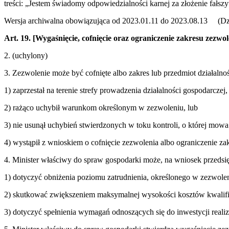
treści: „Jestem świadomy odpowiedzialności karnej za złożenie fałsz
Wersja archiwalna obowiązująca od 2023.01.11 do 2023.08.13 (Dz.U
Art. 19.
[Wygaśnięcie, cofnięcie oraz ograniczenie zakresu zezwol
2. (uchylony)
3. Zezwolenie może być cofnięte albo zakres lub przedmiot działalno
1) zaprzestał na terenie strefy prowadzenia działalności gospodarczej,
2) rażąco uchybił warunkom określonym w zezwoleniu, lub
3) nie usunął uchybień stwierdzonych w toku kontroli, o której mow
4) wystąpił z wnioskiem o cofnięcie zezwolenia albo ograniczenie za
4. Minister właściwy do spraw gospodarki może, na wniosek przedsięb
1) dotyczyć obniżenia poziomu zatrudnienia, określonego w zezwole
2) skutkować zwiększeniem maksymalnej wysokości kosztów kwalif
3) dotyczyć spełnienia wymagań odnoszących się do inwestycji reali