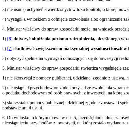
3) nie usunął uchybień stwierdzonych w toku kontroli, o której mow
4) wystąpił z wnioskiem o cofnięcie zezwolenia albo ograniczenie za
4. Minister właściwy do spraw gospodarki może, na wniosek przedsięb
1)
[6]
dotyczyć obniżenia poziomu zatrudnienia, określonego w z
2)
[7]
skutkować zwiększeniem maksymalnej wysokości kosztów k
3) dotyczyć spełnienia wymagań odnoszących się do inwestycji reali
5. Minister właściwy do spraw gospodarki stwierdza wygaśnięcie zez
1) nie skorzystał z pomocy publicznej, udzielanej zgodnie z ustawą, 
2) nie osiągnął przychodów oraz nie korzystał ze zwolnienia w rama
o podatku dochodowym od osób prawnych, z inwestycji, na którą zost
3) skorzystał z pomocy publicznej udzielonej zgodnie z ustawą i sp
podstawie art. 4 ust. 4.
6. Do wniosku, o którym mowa w ust. 5, przedsiębiorca dołącza oświ
nieosiągnięciu przychodów z inwestycji, na którą zostało wydane ze