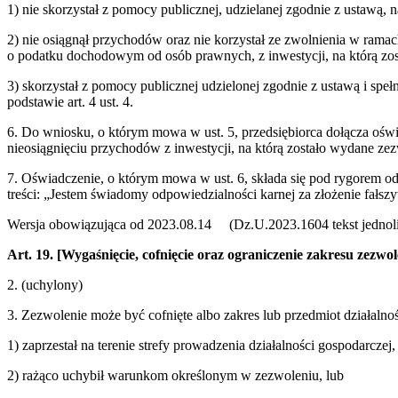
1) nie skorzystał z pomocy publicznej, udzielanej zgodnie z ustawą, 
2) nie osiągnął przychodów oraz nie korzystał ze zwolnienia w rama
o podatku dochodowym od osób prawnych, z inwestycji, na którą zost
3) skorzystał z pomocy publicznej udzielonej zgodnie z ustawą i sp
podstawie art. 4 ust. 4.
6. Do wniosku, o którym mowa w ust. 5, przedsiębiorca dołącza oświ
nieosiągnięciu przychodów z inwestycji, na którą zostało wydane ze
7. Oświadczenie, o którym mowa w ust. 6, składa się pod rygorem od
treści: „Jestem świadomy odpowiedzialności karnej za złożenie fałsz
Wersja obowiązująca od 2023.08.14 (Dz.U.2023.1604 tekst jednoli
Art. 19.
[Wygaśnięcie, cofnięcie oraz ograniczenie zakresu zezwol
2. (uchylony)
3. Zezwolenie może być cofnięte albo zakres lub przedmiot działalno
1) zaprzestał na terenie strefy prowadzenia działalności gospodarczej,
2) rażąco uchybił warunkom określonym w zezwoleniu, lub