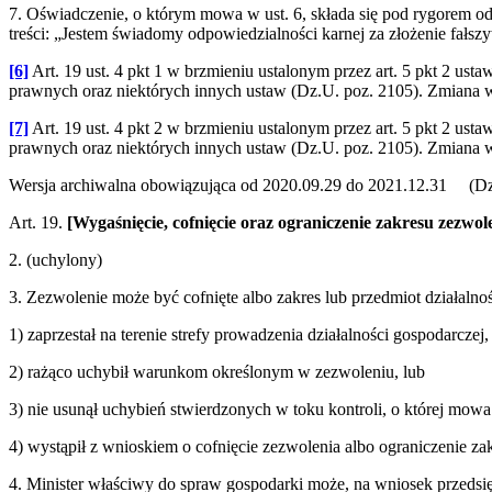
7. Oświadczenie, o którym mowa w ust. 6, składa się pod rygorem od
treści: „Jestem świadomy odpowiedzialności karnej za złożenie fałsz
[6]
Art. 19 ust. 4 pkt 1 w brzmieniu ustalonym przez art. 5 pkt 2 u
prawnych oraz niektórych innych ustaw (Dz.U. poz. 2105). Zmiana we
[7]
Art. 19 ust. 4 pkt 2 w brzmieniu ustalonym przez art. 5 pkt 2 u
prawnych oraz niektórych innych ustaw (Dz.U. poz. 2105). Zmiana we
Wersja archiwalna obowiązująca od 2020.09.29 do 2021.12.31 (Dz.
Art. 19.
[Wygaśnięcie, cofnięcie oraz ograniczenie zakresu zezwol
2. (uchylony)
3. Zezwolenie może być cofnięte albo zakres lub przedmiot działalno
1) zaprzestał na terenie strefy prowadzenia działalności gospodarczej,
2) rażąco uchybił warunkom określonym w zezwoleniu, lub
3) nie usunął uchybień stwierdzonych w toku kontroli, o której mow
4) wystąpił z wnioskiem o cofnięcie zezwolenia albo ograniczenie za
4. Minister właściwy do spraw gospodarki może, na wniosek przedsięb