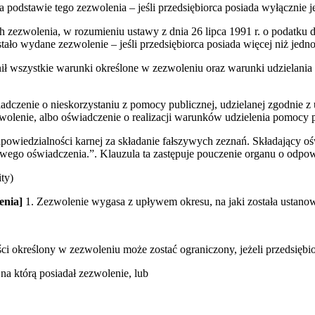
na podstawie tego zezwolenia – jeśli przedsiębiorca posiada wyłącznie 
ch zezwolenia, w rozumieniu ustawy z dnia 26 lipca 1991 r. o podatku
ało wydane zezwolenie – jeśli przedsiębiorca posiada więcej niż jedno
ełnił wszystkie warunki określone w zezwoleniu oraz warunki udziela
adczenie o nieskorzystaniu z pomocy publicznej, udzielanej zgodnie z
zwolenie, albo oświadczenie o realizacji warunków udzielenia pomocy p
powiedzialności karnej za składanie fałszywych zeznań. Składający oś
ywego oświadczenia.”. Klauzula ta zastępuje pouczenie organu o odpow
ty)
enia]
1. Zezwolenie wygasa z upływem okresu, na jaki została ustanow
ści określony w zezwoleniu może zostać ograniczony, jeżeli przedsiębio
 na którą posiadał zezwolenie, lub