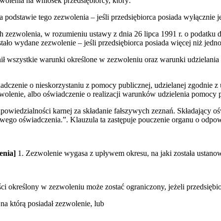
wolenia na wniosek przedsiębiorcy, który:
na podstawie tego zezwolenia – jeśli przedsiębiorca posiada wyłącznie 
ch zezwolenia, w rozumieniu ustawy z dnia 26 lipca 1991 r. o podatku
ało wydane zezwolenie – jeśli przedsiębiorca posiada więcej niż jedno
ełnił wszystkie warunki określone w zezwoleniu oraz warunki udziela
adczenie o nieskorzystaniu z pomocy publicznej, udzielanej zgodnie z
zwolenie, albo oświadczenie o realizacji warunków udzielenia pomocy p
powiedzialności karnej za składanie fałszywych zeznań. Składający oś
ywego oświadczenia.”. Klauzula ta zastępuje pouczenie organu o odpow
enia]
1. Zezwolenie wygasa z upływem okresu, na jaki została ustanow
ści określony w zezwoleniu może zostać ograniczony, jeżeli przedsiębio
 na którą posiadał zezwolenie, lub