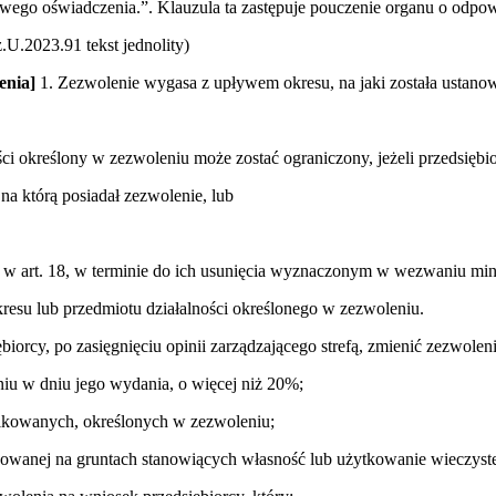
ywego oświadczenia.”. Klauzula ta zastępuje pouczenie organu o odpow
.2023.91 tekst jednolity)
enia]
1. Zezwolenie wygasa z upływem okresu, na jaki została ustanow
ści określony w zezwoleniu może zostać ograniczony, jeżeli przedsiębio
 na którą posiadał zezwolenie, lub
a w art. 18, w terminie do ich usunięcia wyznaczonym w wezwaniu min
kresu lub przedmiotu działalności określonego w zezwoleniu.
iorcy, po zasięgnięciu opinii zarządzającego strefą, zmienić zezwole
niu w dniu jego wydania, o więcej niż 20%;
ikowanych, określonych w zezwoleniu;
zowanej na gruntach stanowiących własność lub użytkowanie wieczyste