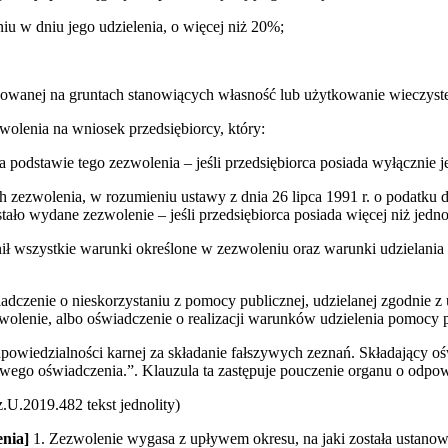
iu w dniu jego udzielenia, o więcej niż 20%;
zowanej na gruntach stanowiących własność lub użytkowanie wieczyste
wolenia na wniosek przedsiębiorcy, który:
na podstawie tego zezwolenia – jeśli przedsiębiorca posiada wyłącznie 
ch zezwolenia, w rozumieniu ustawy z dnia 26 lipca 1991 r. o podatku
ało wydane zezwolenie – jeśli przedsiębiorca posiada więcej niż jedno
ełnił wszystkie warunki określone w zezwoleniu oraz warunki udziela
adczenie o nieskorzystaniu z pomocy publicznej, udzielanej zgodnie z
zwolenie, albo oświadczenie o realizacji warunków udzielenia pomocy p
powiedzialności karnej za składanie fałszywych zeznań. Składający oś
ywego oświadczenia.”. Klauzula ta zastępuje pouczenie organu o odpow
U.2019.482 tekst jednolity)
enia]
1. Zezwolenie wygasa z upływem okresu, na jaki została ustanowi