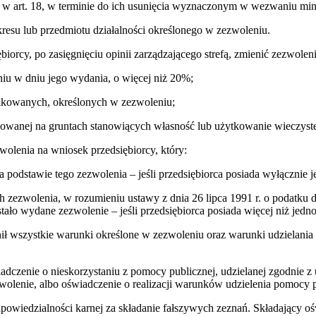
a w art. 18, w terminie do ich usunięcia wyznaczonym w wezwaniu min
kresu lub przedmiotu działalności określonego w zezwoleniu.
iorcy, po zasięgnięciu opinii zarządzającego strefą, zmienić zezwole
niu w dniu jego wydania, o więcej niż 20%;
ikowanych, określonych w zezwoleniu;
zowanej na gruntach stanowiących własność lub użytkowanie wieczyste
wolenia na wniosek przedsiębiorcy, który:
na podstawie tego zezwolenia – jeśli przedsiębiorca posiada wyłącznie 
ch zezwolenia, w rozumieniu ustawy z dnia 26 lipca 1991 r. o podatku
ało wydane zezwolenie – jeśli przedsiębiorca posiada więcej niż jedno
ełnił wszystkie warunki określone w zezwoleniu oraz warunki udziela
adczenie o nieskorzystaniu z pomocy publicznej, udzielanej zgodnie z
zwolenie, albo oświadczenie o realizacji warunków udzielenia pomocy p
powiedzialności karnej za składanie fałszywych zeznań. Składający oś