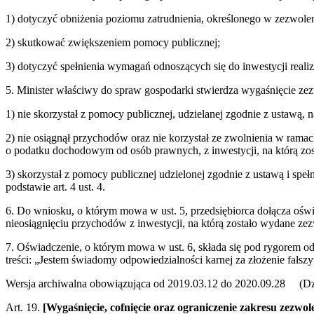
1) dotyczyć obniżenia poziomu zatrudnienia, określonego w zezwolen
2) skutkować zwiększeniem pomocy publicznej;
3) dotyczyć spełnienia wymagań odnoszących się do inwestycji reali
5. Minister właściwy do spraw gospodarki stwierdza wygaśnięcie zez
1) nie skorzystał z pomocy publicznej, udzielanej zgodnie z ustawą, 
2) nie osiągnął przychodów oraz nie korzystał ze zwolnienia w rama
o podatku dochodowym od osób prawnych, z inwestycji, na którą zost
3) skorzystał z pomocy publicznej udzielonej zgodnie z ustawą i sp
podstawie art. 4 ust. 4.
6. Do wniosku, o którym mowa w ust. 5, przedsiębiorca dołącza oświ
nieosiągnięciu przychodów z inwestycji, na którą zostało wydane ze
7. Oświadczenie, o którym mowa w ust. 6, składa się pod rygorem od
treści: „Jestem świadomy odpowiedzialności karnej za złożenie fałsz
Wersja archiwalna obowiązująca od 2019.03.12 do 2020.09.28 (Dz.
Art. 19.
[Wygaśnięcie, cofnięcie oraz ograniczenie zakresu zezwol