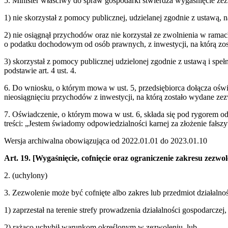
5. Minister właściwy do spraw gospodarki stwierdza wygaśnięcie zez
1) nie skorzystał z pomocy publicznej, udzielanej zgodnie z ustawą, 
2) nie osiągnął przychodów oraz nie korzystał ze zwolnienia w rama
o podatku dochodowym od osób prawnych, z inwestycji, na którą zost
3) skorzystał z pomocy publicznej udzielonej zgodnie z ustawą i sp
podstawie art. 4 ust. 4.
6. Do wniosku, o którym mowa w ust. 5, przedsiębiorca dołącza oświ
nieosiągnięciu przychodów z inwestycji, na którą zostało wydane ze
7. Oświadczenie, o którym mowa w ust. 6, składa się pod rygorem od
treści: „Jestem świadomy odpowiedzialności karnej za złożenie fałsz
Wersja archiwalna obowiązująca od 2022.01.01 do 2023.01.10
Art. 19.
[Wygaśnięcie, cofnięcie oraz ograniczenie zakresu zezwol
2. (uchylony)
3. Zezwolenie może być cofnięte albo zakres lub przedmiot działalno
1) zaprzestał na terenie strefy prowadzenia działalności gospodarczej,
2) rażąco uchybił warunkom określonym w zezwoleniu, lub