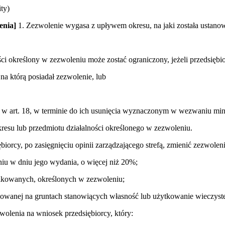
ty)
enia]
1. Zezwolenie wygasa z upływem okresu, na jaki została ustanow
ści określony w zezwoleniu może zostać ograniczony, jeżeli przedsiębio
 na którą posiadał zezwolenie, lub
a w art. 18, w terminie do ich usunięcia wyznaczonym w wezwaniu min
kresu lub przedmiotu działalności określonego w zezwoleniu.
iorcy, po zasięgnięciu opinii zarządzającego strefą, zmienić zezwole
niu w dniu jego wydania, o więcej niż 20%;
ikowanych, określonych w zezwoleniu;
zowanej na gruntach stanowiących własność lub użytkowanie wieczyste
wolenia na wniosek przedsiębiorcy, który: