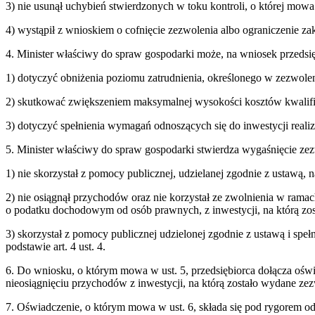
3) nie usunął uchybień stwierdzonych w toku kontroli, o której mow
4) wystąpił z wnioskiem o cofnięcie zezwolenia albo ograniczenie za
4. Minister właściwy do spraw gospodarki może, na wniosek przedsięb
1) dotyczyć obniżenia poziomu zatrudnienia, określonego w zezwole
2) skutkować zwiększeniem maksymalnej wysokości kosztów kwalif
3) dotyczyć spełnienia wymagań odnoszących się do inwestycji reali
5. Minister właściwy do spraw gospodarki stwierdza wygaśnięcie zez
1) nie skorzystał z pomocy publicznej, udzielanej zgodnie z ustawą, 
2) nie osiągnął przychodów oraz nie korzystał ze zwolnienia w rama
o podatku dochodowym od osób prawnych, z inwestycji, na którą zost
3) skorzystał z pomocy publicznej udzielonej zgodnie z ustawą i sp
podstawie art. 4 ust. 4.
6. Do wniosku, o którym mowa w ust. 5, przedsiębiorca dołącza oświ
nieosiągnięciu przychodów z inwestycji, na którą zostało wydane ze
7. Oświadczenie, o którym mowa w ust. 6, składa się pod rygorem od