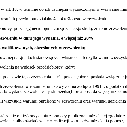
a w art. 18, w terminie do ich usunięcia wyznaczonym w wezwaniu min
kresu lub przedmiotu działalności określonego w zezwoleniu.
iorcy, po zasięgnięciu opinii zarządzającego strefą, zmienić zezwole
ezwoleniu w dniu jego wydania, o więcej niż 20%;
walifikowanych, określonych w zezwoleniu;
zowanej na gruntach stanowiących własność lub użytkowanie wieczyste
wolenia na wniosek przedsiębiorcy, który:
na podstawie tego zezwolenia – jeśli przedsiębiorca posiada wyłącznie 
ch zezwolenia, w rozumieniu ustawy z dnia 26 lipca 1991 r. o podatku
ało wydane zezwolenie – jeśli przedsiębiorca posiada więcej niż jedno
ełnił wszystkie warunki określone w zezwoleniu oraz warunki udziela
adczenie o nieskorzystaniu z pomocy publicznej, udzielanej zgodnie z
zwolenie, albo oświadczenie o realizacji warunków udzielenia pomocy p