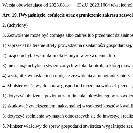
Wersja obowiązująca od 2023.08.14 (Dz.U.2023.1604 tekst jednoli
Art. 19.
[Wygaśnięcie, cofnięcie oraz ograniczenie zakresu zezwol
2. (uchylony)
3. Zezwolenie może być cofnięte albo zakres lub przedmiot działalno
1) zaprzestał na terenie strefy prowadzenia działalności gospodarczej,
2) rażąco uchybił warunkom określonym w zezwoleniu, lub
3) nie usunął uchybień stwierdzonych w toku kontroli, o której mow
4) wystąpił z wnioskiem o cofnięcie zezwolenia albo ograniczenie za
4. Minister właściwy do spraw gospodarki może, na wniosek przedsięb
1) dotyczyć obniżenia poziomu zatrudnienia, określonego w zezwole
2) skutkować zwiększeniem maksymalnej wysokości kosztów kwalif
3) dotyczyć spełnienia wymagań odnoszących się do inwestycji reali
5. Minister właściwy do spraw gospodarki stwierdza wygaśnięcie zez