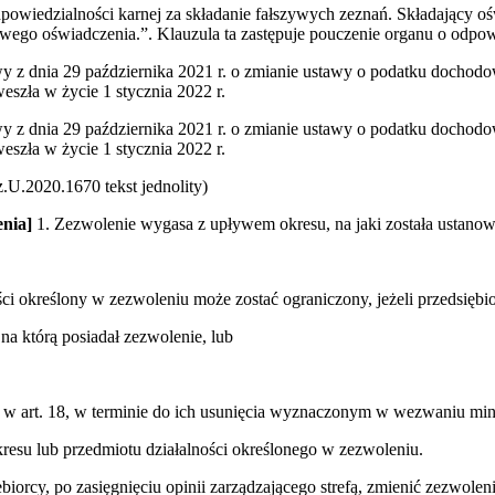
powiedzialności karnej za składanie fałszywych zeznań. Składający oś
ywego oświadczenia.”. Klauzula ta zastępuje pouczenie organu o odpow
stawy z dnia 29 października 2021 r. o zmianie ustawy o podatku doc
szła w życie 1 stycznia 2022 r.
stawy z dnia 29 października 2021 r. o zmianie ustawy o podatku doc
szła w życie 1 stycznia 2022 r.
U.2020.1670 tekst jednolity)
enia]
1. Zezwolenie wygasa z upływem okresu, na jaki została ustanowi
ści określony w zezwoleniu może zostać ograniczony, jeżeli przedsiębio
 na którą posiadał zezwolenie, lub
a w art. 18, w terminie do ich usunięcia wyznaczonym w wezwaniu min
kresu lub przedmiotu działalności określonego w zezwoleniu.
iorcy, po zasięgnięciu opinii zarządzającego strefą, zmienić zezwole