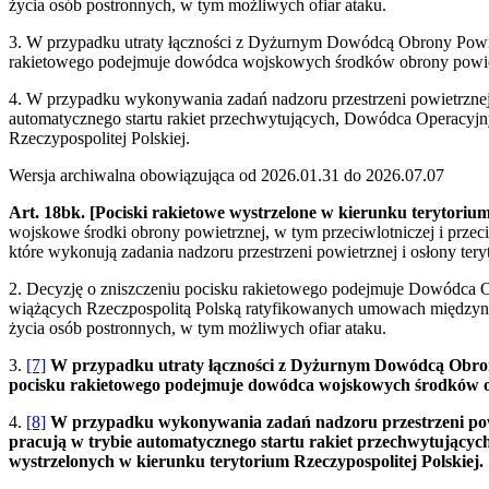
życia osób postronnych, w tym możliwych ofiar ataku.
3. W przypadku utraty łączności z Dyżurnym Dowódcą Obrony Powiet
rakietowego podejmuje dowódca wojskowych środków obrony powiet
4. W przypadku wykonywania zadań nadzoru przestrzeni powietrznej i
automatycznego startu rakiet przechwytujących, Dowódca Operacyjny
Rzeczypospolitej Polskiej.
Wersja archiwalna obowiązująca od 2026.01.31 do 2026.07.07
Art. 18bk.
[Pociski rakietowe wystrzelone w kierunku terytorium
wojskowe środki obrony powietrznej, w tym przeciwlotniczej i przeci
które wykonują zadania nadzoru przestrzeni powietrznej i osłony tery
2. Decyzję o zniszczeniu pocisku rakietowego podejmuje Dowódca O
wiążących Rzeczpospolitą Polską ratyfikowanych umowach międzynaro
życia osób postronnych, w tym możliwych ofiar ataku.
3.
[7]
W przypadku utraty łączności z Dyżurnym Dowódcą Obrony 
pocisku rakietowego podejmuje dowódca wojskowych środków ob
4.
[8]
W przypadku wykonywania zadań nadzoru przestrzeni powiet
pracują w trybie automatycznego startu rakiet przechwytującyc
wystrzelonych w kierunku terytorium Rzeczypospolitej Polskiej.