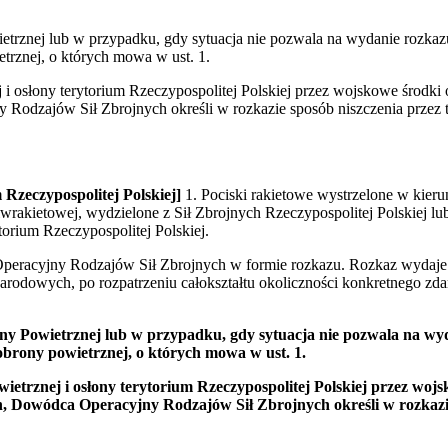
rznej lub w przypadku, gdy sytuacja nie pozwala na wydanie rozkazu,
rznej, o których mowa w ust. 1.
 osłony terytorium Rzeczypospolitej Polskiej przez wojskowe środki o
 Rodzajów Sił Zbrojnych określi w rozkazie sposób niszczenia przez 
 Rzeczypospolitej Polskiej]
1. Pociski rakietowe wystrzelone w kieru
wrakietowej, wydzielone z Sił Zbrojnych Rzeczypospolitej Polskiej lub
torium Rzeczypospolitej Polskiej.
peracyjny Rodzajów Sił Zbrojnych w formie rozkazu. Rozkaz wydaje 
dowych, po rozpatrzeniu całokształtu okoliczności konkretnego zdar
Powietrznej lub w przypadku, gdy sytuacja nie pozwala na wydan
rony powietrznej, o których mowa w ust. 1.
rznej i osłony terytorium Rzeczypospolitej Polskiej przez wojsk
h, Dowódca Operacyjny Rodzajów Sił Zbrojnych określi w rozkazie