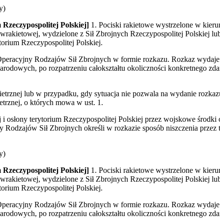
y)
 Rzeczypospolitej Polskiej]
1. Pociski rakietowe wystrzelone w kieru
wrakietowej, wydzielone z Sił Zbrojnych Rzeczypospolitej Polskiej lub
torium Rzeczypospolitej Polskiej.
peracyjny Rodzajów Sił Zbrojnych w formie rozkazu. Rozkaz wydaje 
dowych, po rozpatrzeniu całokształtu okoliczności konkretnego zdar
rznej lub w przypadku, gdy sytuacja nie pozwala na wydanie rozkazu,
rznej, o których mowa w ust. 1.
 osłony terytorium Rzeczypospolitej Polskiej przez wojskowe środki o
 Rodzajów Sił Zbrojnych określi w rozkazie sposób niszczenia przez 
y)
 Rzeczypospolitej Polskiej]
1. Pociski rakietowe wystrzelone w kieru
wrakietowej, wydzielone z Sił Zbrojnych Rzeczypospolitej Polskiej lub
torium Rzeczypospolitej Polskiej.
peracyjny Rodzajów Sił Zbrojnych w formie rozkazu. Rozkaz wydaje 
dowych, po rozpatrzeniu całokształtu okoliczności konkretnego zdar