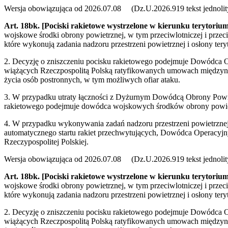
Wersja obowiązująca od 2026.07.08 (Dz.U.2026.919 tekst jednolit
Art. 18bk.
[Pociski rakietowe wystrzelone w kierunku terytorium
wojskowe środki obrony powietrznej, w tym przeciwlotniczej i przeci
które wykonują zadania nadzoru przestrzeni powietrznej i osłony tery
2. Decyzję o zniszczeniu pocisku rakietowego podejmuje Dowódca O
wiążących Rzeczpospolitą Polską ratyfikowanych umowach międzynaro
życia osób postronnych, w tym możliwych ofiar ataku.
3. W przypadku utraty łączności z Dyżurnym Dowódcą Obrony Powiet
rakietowego podejmuje dowódca wojskowych środków obrony powiet
4. W przypadku wykonywania zadań nadzoru przestrzeni powietrznej i
automatycznego startu rakiet przechwytujących, Dowódca Operacyjny
Rzeczypospolitej Polskiej.
Wersja obowiązująca od 2026.07.08 (Dz.U.2026.919 tekst jednolit
Art. 18bk.
[Pociski rakietowe wystrzelone w kierunku terytorium
wojskowe środki obrony powietrznej, w tym przeciwlotniczej i przeci
które wykonują zadania nadzoru przestrzeni powietrznej i osłony tery
2. Decyzję o zniszczeniu pocisku rakietowego podejmuje Dowódca O
wiążących Rzeczpospolitą Polską ratyfikowanych umowach międzynaro