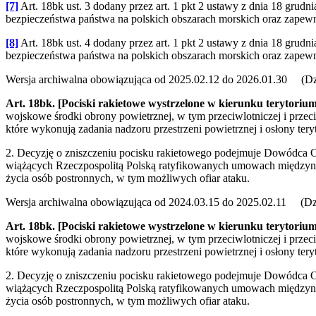
[7]
Art. 18bk ust. 3 dodany przez art. 1 pkt 2 ustawy z dnia 18 grudn
bezpieczeństwa państwa na polskich obszarach morskich oraz zapewni
[8]
Art. 18bk ust. 4 dodany przez art. 1 pkt 2 ustawy z dnia 18 grudn
bezpieczeństwa państwa na polskich obszarach morskich oraz zapewni
Wersja archiwalna obowiązująca od 2025.02.12 do 2026.01.30 (Dz.
Art. 18bk.
[Pociski rakietowe wystrzelone w kierunku terytorium
wojskowe środki obrony powietrznej, w tym przeciwlotniczej i przeci
które wykonują zadania nadzoru przestrzeni powietrznej i osłony tery
2. Decyzję o zniszczeniu pocisku rakietowego podejmuje Dowódca O
wiążących Rzeczpospolitą Polską ratyfikowanych umowach międzynaro
życia osób postronnych, w tym możliwych ofiar ataku.
Wersja archiwalna obowiązująca od 2024.03.15 do 2025.02.11 (Dz.
Art. 18bk.
[Pociski rakietowe wystrzelone w kierunku terytorium
wojskowe środki obrony powietrznej, w tym przeciwlotniczej i przeci
które wykonują zadania nadzoru przestrzeni powietrznej i osłony tery
2. Decyzję o zniszczeniu pocisku rakietowego podejmuje Dowódca O
wiążących Rzeczpospolitą Polską ratyfikowanych umowach międzynaro
życia osób postronnych, w tym możliwych ofiar ataku.