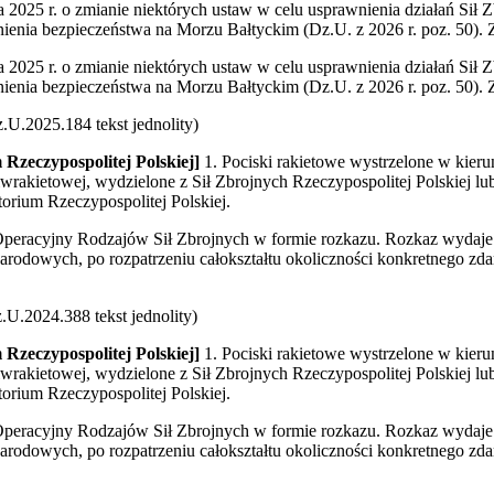
ia 2025 r. o zmianie niektórych ustaw w celu usprawnienia działań Sił
enia bezpieczeństwa na Morzu Bałtyckim (Dz.U. z 2026 r. poz. 50). Z
ia 2025 r. o zmianie niektórych ustaw w celu usprawnienia działań Sił
enia bezpieczeństwa na Morzu Bałtyckim (Dz.U. z 2026 r. poz. 50). Z
U.2025.184 tekst jednolity)
 Rzeczypospolitej Polskiej]
1. Pociski rakietowe wystrzelone w kieru
wrakietowej, wydzielone z Sił Zbrojnych Rzeczypospolitej Polskiej lub
torium Rzeczypospolitej Polskiej.
peracyjny Rodzajów Sił Zbrojnych w formie rozkazu. Rozkaz wydaje 
dowych, po rozpatrzeniu całokształtu okoliczności konkretnego zdar
U.2024.388 tekst jednolity)
 Rzeczypospolitej Polskiej]
1. Pociski rakietowe wystrzelone w kieru
wrakietowej, wydzielone z Sił Zbrojnych Rzeczypospolitej Polskiej lub
torium Rzeczypospolitej Polskiej.
peracyjny Rodzajów Sił Zbrojnych w formie rozkazu. Rozkaz wydaje 
dowych, po rozpatrzeniu całokształtu okoliczności konkretnego zdar