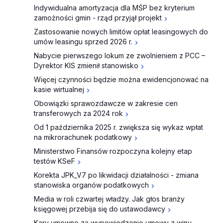
Indywidualna amortyzacja dla MŚP bez kryterium
zamożności gmin - rząd przyjął projekt
Zastosowanie nowych limitów opłat leasingowych do
umów leasingu sprzed 2026 r.
Nabycie pierwszego lokum ze zwolnieniem z PCC –
Dyrektor KIS zmienił stanowisko
Więcej czynności będzie można ewidencjonować na
kasie wirtualnej
Obowiązki sprawozdawcze w zakresie cen
transferowych za 2024 rok
Od 1 października 2025 r. zwiększa się wykaz wpłat
na mikrorachunek podatkowy
Ministerstwo Finansów rozpoczyna kolejny etap
testów KSeF
Korekta JPK_V7 po likwidacji działalności - zmiana
stanowiska organów podatkowych
Media w roli czwartej władzy. Jak głos branży
księgowej przebija się do ustawodawcy
Kary umowne za wypowiedzenie umowy z winy