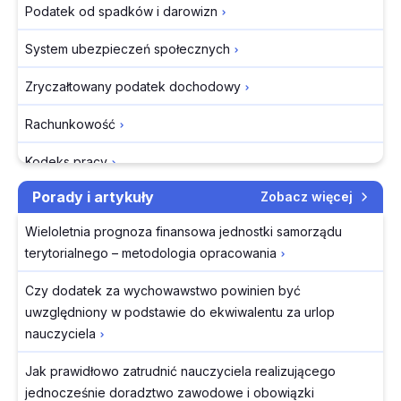
Podatek od spadków i darowizn
wyrok NSA
System ubezpieczeń społecznych
Dopłata roczna do PPK nie przepada. Jak odzyskać
niewypłacone środki
Zryczałtowany podatek dochodowy
GŁOS INFORLEX | Wizualizacja faktury w KSeF, nowe
Rachunkowość
przepisy antymobbingowe oraz zakaz palenia w
miejscu pracy
Kodeks pracy
AI Act: Od 2 sierpnia firmy muszą oznaczać treści
Porady i artykuły
Zobacz więcej
Kodeks cywilny
stworzone przez AI
Wieloletnia prognoza finansowa jednostki samorządu
Kodeks spółek handlowych
Przegląd Dziennika Ustaw z dnia 3 sierpnia 2026 r.
terytorialnego – metodologia opracowania
Prawo przedsiębiorców
Sprzedaż w procedurze VAT marża - zasady
Czy dodatek za wychowawstwo powinien być
dokumentowania po wprowadzeniu KSeF
Prawo zamówień publicznych
uwzględniony w podstawie do ekwiwalentu za urlop
nauczyciela
Ochrona danych osobowych
Jak prawidłowo zatrudnić nauczyciela realizującego
Zakładowy fundusz świadczeń socjalnych
jednocześnie doradztwo zawodowe i obowiązki