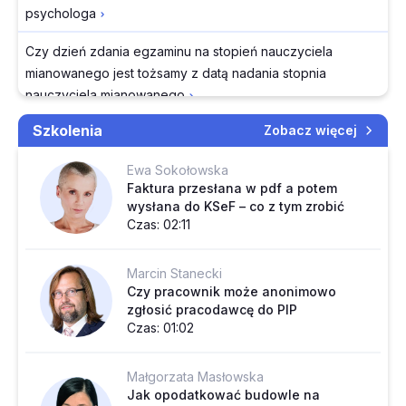
psychologa
Czy dzień zdania egzaminu na stopień nauczyciela
mianowanego jest tożsamy z datą nadania stopnia
nauczyciela mianowanego
Szkolenia
Zobacz więcej
Jak ewidencjonować wydatki gdy część budynku
mieszkalnego jest przeznaczona na sprzedaż a część na
Ewa Sokołowska
własne potrzeby spółki
Faktura przesłana w pdf a potem
wysłana do KSeF – co z tym zrobić
Czy nauczycielowi zatrudnionemu trzykrotnie bez przerwy
Czas: 02:11
można wystawić zbiorcze świadectwo pracy
Marcin Stanecki
Zaliczka na wynagrodzenie biegłego – paragraf 649 czy
Czy pracownik może anonimowo
675 według nowej klasyfikacji budżetowej
zgłosić pracodawcę do PIP
Czas: 01:02
Jak szkoła powinna zaksięgować nieodpłatnie otrzymane
wyposażenie pracowni AI
Małgorzata Masłowska
Czy brak faktury korygującej od kontrahenta wyłącza
Jak opodatkować budowle na