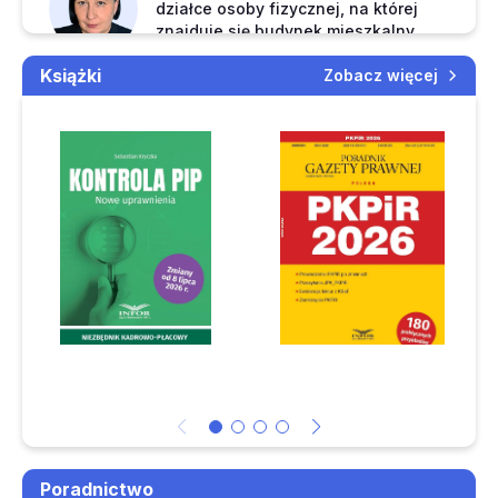
działce osoby fizycznej, na której
obowiązek zmniejszenia VAT naliczonego przy zwrocie
znajduje się budynek mieszkalny
zaliczki wyegzekwowanej przez komornika
Czas: 01:27
Książki
Zobacz więcej
Do którego paragrafu klasyfikacji budżetowej zaliczyć
wydatki za wodę i kanalizację
INFORLEX Asystent AI
Czas: 01:53
W jakim wymiarze rodzicom dziecka przysługuje urlop
rodzicielski i jakie dokumenty powinni dołączyć do
wniosku o jego udzielenie
Patrycja Kubiesa
Czy jednostka budżetowa powinna księgować omyłkowo
Czy faktura z zagranicy to zawsze
WNT
wystawione faktury wraz z fakturami korygującymi
Czas: 00:46
Czy nauczyciel z całodziennym wyżywieniem w podróży
zagranicznej traci prawo do diety
Jeden nowy paragraf, dwa dotychczasowe konta
kosztowe – jak księgować wydatki od 2027 r.
Czy małżonka przedsiębiorcy współpracująca przy
Poradnictwo