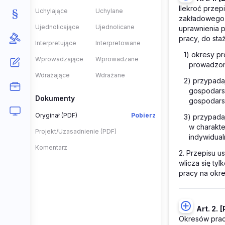
Ilekroć przep
Uchylające
Uchylane
zakładowego 
Ujednolicające
Ujednolicane
uprawnienia p
pracy, do sta
Interpretujące
Interpretowane
1) okresy p
Wprowadzające
Wprowadzane
prowadzon
Wdrażające
Wdrażane
2) przypada
gospodars
Dokumenty
gospodarst
Oryginał (PDF)
Pobierz
3) przypada
w charakt
Projekt/Uzasadnienie (PDF)
indywidual
Komentarz
2. Przepisu us
wlicza się ty
pracy na okr
Art. 2.
[
Okresów pracy