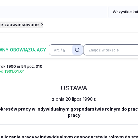
je zaawansowane
WNY OBOWIĄZUJĄCY
rok
1990
nr
54
poz.
310
 od
1991.01.01
USTAWA
z dnia 20 lipca 1990 r.
 okresów pracy w indywidualnym gospodarstwie rolnym do pra
pracy
Zaliczanie pracy w indywidualnym gospodarstwie rolnym do sta