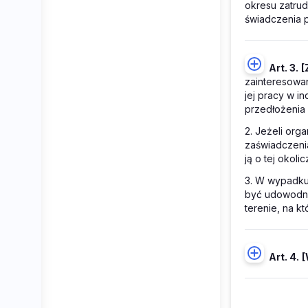
okresu zatru
świadczenia p
Art. 3.
[
zainteresowan
jej pracy w 
przedłożenia 
2. Jeżeli org
zaświadczeni
ją o tej okoli
3. W wypadku
być udowodni
terenie, na k
Art. 4.
[