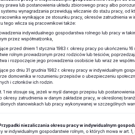
isy prawa lub postanowienia układu zbiorowego pracy albo porozu
systemu wynagradzania przewidują wliczanie do stażu pracy, od k
racownika wynikające ze stosunku pracy, okresów zatrudnienia w 
żu tego wlicza się pracownikowi także:
rowadzenia indywidualnego gospodarstwa rolnego lub pracy w taki
ym przez współmałżonka,
jące przed dniem 1 stycznia 1983 r. okresy pracy po ukończeniu 16 
twie rolnym prowadzonym przez rodziców lub teściów, poprzedzaj
wa i rozpoczęcie jego prowadzenia osobiście lub wraz ze współm
jące po dniu 31 grudnia 1982 r. okresy pracy w indywidualnym gosp
erze domownika w rozumieniu przepisów o ubezpieczeniu społeczn
nych i członków ich rodzin.
t. 1 nie stosuje się, jeżeli w myśl danego przepisu lub postanowieni
lko okresy zatrudnienia w danym zakładzie pracy, w określonej bran
eślonych stanowiskach lub pracy wykonywanej w szczególnych war
Przypadki niezaliczania okresu pracy w indywidualnym gospod
 w indywidualnym gospodarstwie rolnym, o których mowa w art. 1, n