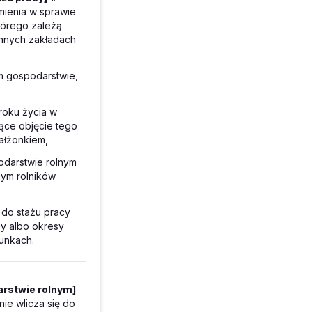
mienia w sprawie
tórego zależą
innych zakładach
m gospodarstwie,
roku życia w
ące objęcie tego
ałżonkiem,
odarstwie rolnym
ym rolników
a do stażu pracy
ży albo okresy
unkach.
arstwie rolnym]
ie wlicza się do