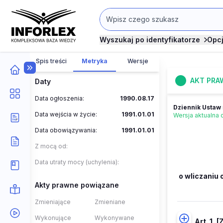
Wyszukaj po identyfikatorze
Opc
Spis treści
Metryka
Wersje
AKT PRA
Daty
Data ogłoszenia:
1990.08.17
Dziennik Ustaw
Data wejścia w życie:
1991.01.01
Wersja aktualna
Data obowiązywania:
1991.01.01
Z mocą od:
Data utraty mocy (uchylenia):
o wliczaniu
Akty prawne powiązane
Zmieniające
Zmieniane
Wykonujące
Wykonywane
Art. 1.
[