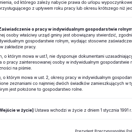
dnienia, od którego zależy nabycie prawa do urlopu wypoczynkow
rzysługującego z upływem roku pracy lub okresu krótszego niż jed
Zaświadczenie o pracy w indywidualnym gospodarstwie rolny
ej osoby właściwy urząd gminy jest obowiązany stwierdzić, zgodnie 
indywidualnym gospodarstwie rolnym, wydając stosowne zaświadcze
w zakładzie pracy.
an, o którym mowa w ust.1, nie dysponuje dokumentami uzasadniają
a o pracy zainteresowanej osoby w indywidualnym gospodarstwie 
czności na piśmie.
, o którym mowa w ust. 2, okresy pracy w indywidualnym gospodar
one zeznaniami co najmniej dwóch świadków zamieszkujących w t
tórym jest położone to gospodarstwo rolne.
Wejście w życie]
Ustawa wchodzi w życie z dniem 1 stycznia 1991 r.
Prezydent Rzeczypospolitej Pols