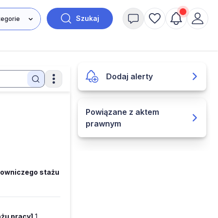
Szukaj
Dodaj alerty
Powiązane z aktem
prawnym
cowniczego stażu
żu pracy]
1.