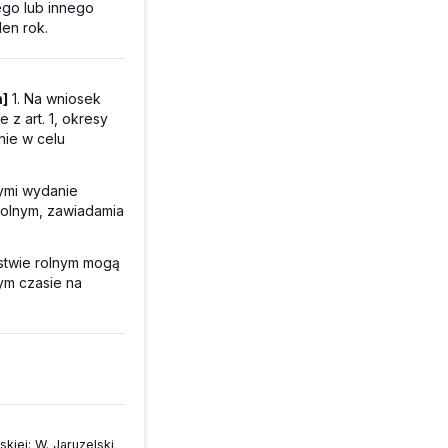
ego lub innego
en rok.
m]
1. Na wniosek
z art. 1, okresy
nie w celu
cymi wydanie
rolnym, zawiadamia
stwie rolnym mogą
ym czasie na
kiej:
W. Jaruzelski