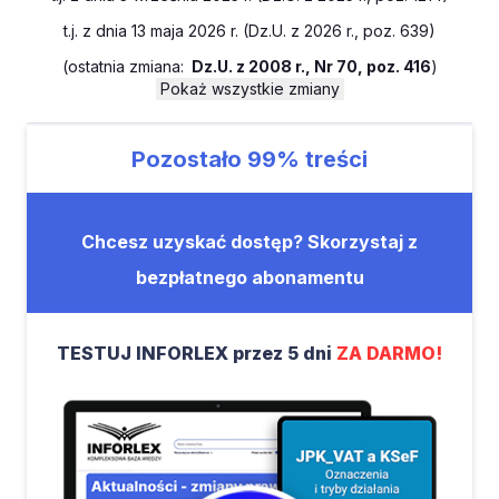
t.j. z dnia 13 maja 2026 r. (Dz.U. z 2026 r., poz. 639)
(
ostatnia zmiana:
Dz.U. z 2008 r., Nr 70, poz. 416
)
Pokaż wszystkie zmiany
Pozostało
99%
treści
Chcesz uzyskać dostęp? Skorzystaj z
bezpłatnego abonamentu
TESTUJ INFORLEX przez 5 dni
ZA DARMO!