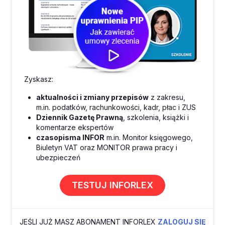
Zyskasz:
aktualności i zmiany przepisów
z zakresu,
m.in. podatków, rachunkowości, kadr, płac i ZUS
Dziennik Gazetę Prawną
, szkolenia, książki i
komentarze ekspertów
czasopisma INFOR
m.in. Monitor księgowego,
Biuletyn VAT oraz MONITOR prawa pracy i
ubezpieczeń
TESTUJ INFORLEX
JEŚLI JUŻ MASZ ABONAMENT INFORLEX
ZALOGUJ SIĘ