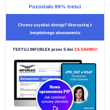
Pozostało
99%
treści
Chcesz uzyskać dostęp? Skorzystaj z
bezpłatnego abonamentu
TESTUJ INFORLEX przez 5 dni
ZA DARMO!