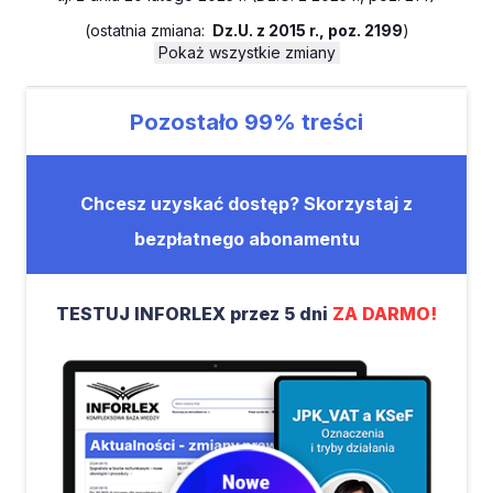
(
ostatnia zmiana:
Dz.U. z 2015 r., poz. 2199
)
Pokaż wszystkie zmiany
Pozostało
99%
treści
Chcesz uzyskać dostęp? Skorzystaj z
bezpłatnego abonamentu
TESTUJ INFORLEX przez 5 dni
ZA DARMO!