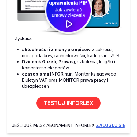
Zyskasz:
aktualności i zmiany przepisów
z zakresu,
m.in. podatków, rachunkowości, kadr, płac i ZUS
Dziennik Gazetę Prawną
, szkolenia, książki i
komentarze ekspertów
czasopisma INFOR
m.in. Monitor księgowego,
Biuletyn VAT oraz MONITOR prawa pracy i
ubezpieczeń
TESTUJ INFORLEX
JEŚLI JUŻ MASZ ABONAMENT INFORLEX
ZALOGUJ SIĘ