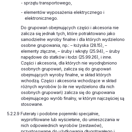
- sprzętu transportowego,
- elementów wyposażenia elektrycznego i
elektronicznego.
Do grupowań obejmujących części i akcesoria nie
zalicza się jednak tych, które potraktowano jako
samodzielne wyroby finalne i dla których wydzielono
osobne grupowania, np.: – łożyska (28.15), –
elementy złączne, – śruby i wkręty (25.94), – śruby
napędowe do statków i łodzi (25.99.26), i inne.
Części i akcesoria, dla których nie wyodrębniono
osobnych grupowań, zalicza się do grupowań
obejmujących wyroby finalne, w skład których
wchodzą. Części i akcesoria wchodzące w skład
różnych wyrobów (o ile nie wydzielono dla nich
osobnych grupowań) zalicza się do grupowania
obejmującego wyrób finalny, w którym najczęściej są
stosowane.
5.2.2.9 Futerały i podobne pojemniki specjalnie,
wyprofilowane lub wyściełane, do umieszczania w
nich odpowiednich wyrobów (zestawów),
przystosowane do użytkowania długotrwałego i