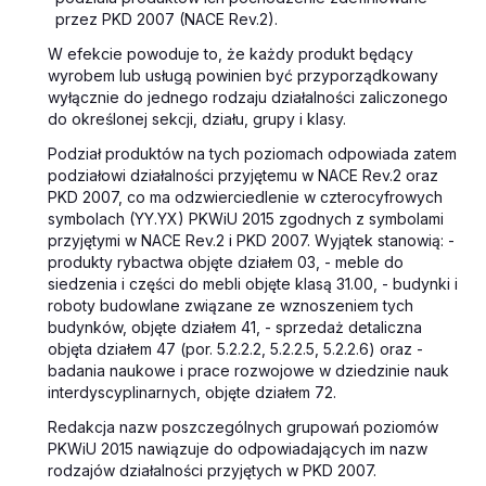
przez PKD 2007 (NACE Rev.2).
W efekcie powoduje to, że każdy produkt będący
wyrobem lub usługą powinien być przyporządkowany
wyłącznie do jednego rodzaju działalności zaliczonego
do określonej sekcji, działu, grupy i klasy.
Podział produktów na tych poziomach odpowiada zatem
podziałowi działalności przyjętemu w NACE Rev.2 oraz
PKD 2007, co ma odzwierciedlenie w czterocyfrowych
symbolach (YY.YX) PKWiU 2015 zgodnych z symbolami
przyjętymi w NACE Rev.2 i PKD 2007. Wyjątek stanowią: -
produkty rybactwa objęte działem 03, - meble do
siedzenia i części do mebli objęte klasą 31.00, - budynki i
roboty budowlane związane ze wznoszeniem tych
budynków, objęte działem 41, - sprzedaż detaliczna
objęta działem 47 (por. 5.2.2.2, 5.2.2.5, 5.2.2.6) oraz -
badania naukowe i prace rozwojowe w dziedzinie nauk
interdyscyplinarnych, objęte działem 72.
Redakcja nazw poszczególnych grupowań poziomów
PKWiU 2015 nawiązuje do odpowiadających im nazw
rodzajów działalności przyjętych w PKD 2007.