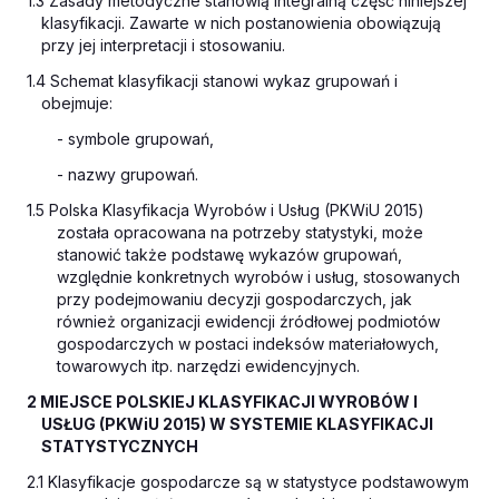
1.3 Zasady metodyczne stanowią integralną część niniejszej
klasyfikacji. Zawarte w nich postanowienia obowiązują
przy jej interpretacji i stosowaniu.
1.4 Schemat klasyfikacji stanowi wykaz grupowań i
obejmuje:
- symbole grupowań,
- nazwy grupowań.
1.5 Polska Klasyfikacja Wyrobów i Usług (PKWiU 2015)
została opracowana na potrzeby statystyki, może
stanowić także podstawę wykazów grupowań,
względnie konkretnych wyrobów i usług, stosowanych
przy podejmowaniu decyzji gospodarczych, jak
również organizacji ewidencji źródłowej podmiotów
gospodarczych w postaci indeksów materiałowych,
towarowych itp. narzędzi ewidencyjnych.
2 MIEJSCE POLSKIEJ KLASYFIKACJI WYROBÓW I
USŁUG (PKWiU 2015) W SYSTEMIE KLASYFIKACJI
STATYSTYCZNYCH
2.1 Klasyfikacje gospodarcze są w statystyce podstawowym