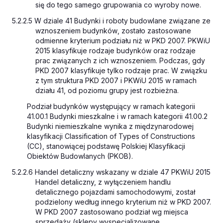
się do tego samego grupowania co wyroby nowe.
5.2.2.5 W dziale 41
Budynki i roboty budowlane związane ze
wznoszeniem budynków
, zostało zastosowane
odmienne kryterium podziału niż w PKD 2007. PKWiU
2015 klasyfikuje rodzaje budynków oraz rodzaje
prac związanych z ich wznoszeniem. Podczas, gdy
PKD 2007 klasyfikuje tylko rodzaje prac. W związku
z tym struktura PKD 2007 i PKWiU 2015 w ramach
działu 41, od poziomu grupy jest rozbieżna.
Podział budynków występujący w ramach kategorii
41.00.1
Budynki mieszkalne
i w ramach kategorii 41.00.2
Budynki niemieszkalne
wynika z międzynarodowej
klasyfikacji Classification of Types of Constructions
(CC), stanowiącej podstawę Polskiej Klasyfikacji
Obiektów Budowlanych (PKOB).
5.2.2.6 Handel detaliczny wskazany w dziale 47 PKWiU 2015
Handel detaliczny, z wyłączeniem handlu
detalicznego pojazdami samochodowymi,
został
podzielony według innego kryterium niż w PKD 2007.
W PKD 2007 zastosowano podział wg miejsca
sprzedaży (sklepy wyspecjalizowane,