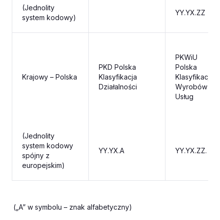
(Jednolity
YY.YX.ZZ
system kodowy)
PKWiU
PKD Polska
Polska
Krajowy – Polska
Klasyfikacja
Klasyfikacja
Działalności
Wyrobów i
Usług
(Jednolity
system kodowy
YY.YX.A
YY.YX.ZZ. N
spójny z
europejskim)
(„A” w symbolu – znak alfabetyczny)