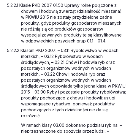
5.2.2.1 Klasie PKD 2007 01.50
Uprawy rolne połączone z
chowem i hodowlą zwierząt (działalność mieszana)
w PKWiU 2015 nie zostały przydzielone żadne
produkty, gdyż produkty gospodarstw mieszanych
nie różnią się od produktów gospodarstw
wyspecjalizowanych; produkty te są klasyfikowane
w odpowiednich pozycjach grup 01.1 – 01.4.
5.2.2.2 Klasom PKD 2007: – 03.11
Rybołówstwo w wodach
morskich
, – 03.12
Rybołówstwo w wodach
śródlądowych
, – 03.21
Chów i hodowla ryb oraz
pozostałych organizmów wodnych w wodach
morskich
, – 03.22
Chów i hodowla ryb oraz
pozostałych organizmów wodnych w wodach
śródlądowych
odpowiada tylko jedna klasa w PKWiU
2015 – 03.00
Ryby i pozostałe produkty rybołówstwa;
produkty pochodzące z chowu i hodowli; usługi
wspomagające rybactwo
, ponieważ produktów
pochodzących z tych działalności nie da się
rozróżnić.
W ramach klasy 03.00 dokonano podziału ryb na: –
nieprzeznaczone do spożycia przez ludzi, –