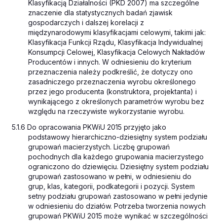
Klasyfikacją Działalności (PKD 2007) ma szczególne
znaczenie dla statystycznych badań zjawisk
gospodarczych i dalszej korelacji z
międzynarodowymi klasyfikacjami celowymi, takimi jak:
Klasyfikacja Funkcji Rządu, Klasyfikacja Indywidualnej
Konsumpcji Celowej, Klasyfikacja Celowych Nakładów
Producentów i innych. W odniesieniu do kryterium
przeznaczenia należy podkreślić, że dotyczy ono
zasadniczego przeznaczenia wyrobu określonego
przez jego producenta (konstruktora, projektanta) i
wynikającego z określonych parametrów wyrobu bez
względu na rzeczywiste wykorzystanie wyrobu.
5.1.6 Do opracowania PKWiU 2015 przyjęto jako
podstawowy hierarchiczno-dziesiętny system podziału
grupowań macierzystych. Liczbę grupowań
pochodnych dla każdego grupowania macierzystego
ograniczono do dziewięciu. Dziesiętny system podziału
grupowań zastosowano w pełni, w odniesieniu do
grup, klas, kategorii, podkategorii i pozycji. System
setny podziału grupowań zastosowano w pełni jedynie
w odniesieniu do działów. Potrzeba tworzenia nowych
grupowań PKWiU 2015 może wynikać w szczególności