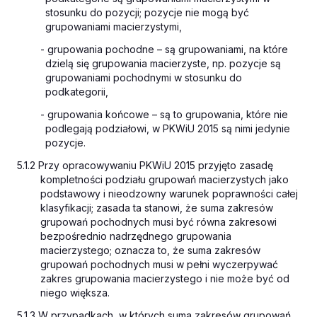
stosunku do pozycji; pozycje nie mogą być
grupowaniami macierzystymi,
- grupowania pochodne – są grupowaniami, na które
dzielą się grupowania macierzyste, np. pozycje są
grupowaniami pochodnymi w stosunku do
podkategorii,
- grupowania końcowe – są to grupowania, które nie
podlegają podziałowi, w PKWiU 2015 są nimi jedynie
pozycje.
5.1.2 Przy opracowywaniu PKWiU 2015 przyjęto zasadę
kompletności podziału grupowań macierzystych jako
podstawowy i nieodzowny warunek poprawności całej
klasyfikacji; zasada ta stanowi, że suma zakresów
grupowań pochodnych musi być równa zakresowi
bezpośrednio nadrzędnego grupowania
macierzystego; oznacza to, że suma zakresów
grupowań pochodnych musi w pełni wyczerpywać
zakres grupowania macierzystego i nie może być od
niego większa.
5.1.3 W przypadkach, w których suma zakresów grupowań