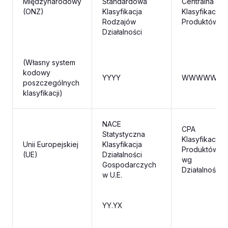
Międzynarodowy
Standardowa
Centralna
(ONZ)
Klasyfikacja
Klasyfikacja
Rodzajów
Produktów
Działalności
(Własny system
kodowy
YYYY
WWWWW
poszczególnych
klasyfikacji)
NACE
CPA
Statystyczna
Klasyfikacja
Unii Europejskiej
Klasyfikacja
Produktów
(UE)
Działalności
wg
Gospodarczych
Działalności
w U.E.
YY.YX