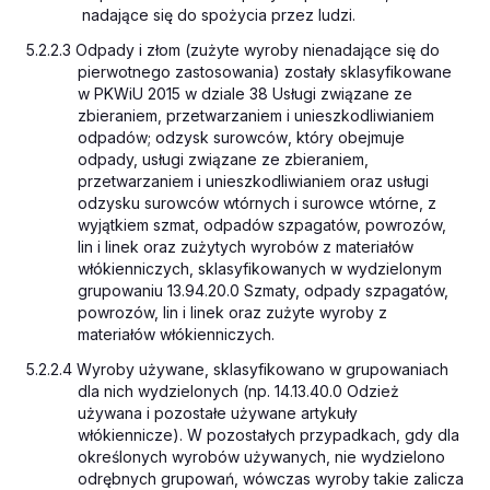
nadające się do spożycia przez ludzi.
5.2.2.3 Odpady i złom (zużyte wyroby nienadające się do
pierwotnego zastosowania) zostały sklasyfikowane
w PKWiU 2015 w dziale 38
Usługi związane ze
zbieraniem, przetwarzaniem i unieszkodliwianiem
odpadów; odzysk surowców
, który obejmuje
odpady, usługi związane ze zbieraniem,
przetwarzaniem i unieszkodliwianiem oraz usługi
odzysku surowców wtórnych i surowce wtórne, z
wyjątkiem szmat, odpadów szpagatów, powrozów,
lin i linek oraz zużytych wyrobów z materiałów
włókienniczych, sklasyfikowanych w wydzielonym
grupowaniu 13.94.20.0
Szmaty, odpady szpagatów,
powrozów, lin i linek oraz zużyte wyroby z
materiałów włókienniczych
.
5.2.2.4 Wyroby używane, sklasyfikowano w grupowaniach
dla nich wydzielonych (np. 14.13.40.0
Odzież
używana i pozostałe używane artykuły
włókiennicze
). W pozostałych przypadkach, gdy dla
określonych wyrobów używanych, nie wydzielono
odrębnych grupowań, wówczas wyroby takie zalicza