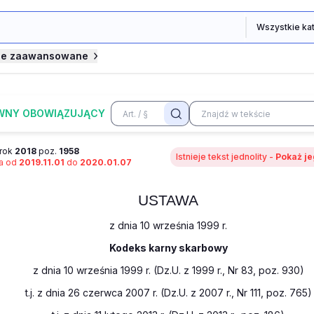
je zaawansowane
WNY OBOWIĄZUJĄCY
rok
2018
poz.
1958
Istnieje tekst jednolity -
Pokaż je
na od
2019.11.01
do
2020.01.07
USTAWA
z dnia 10 września 1999 r.
Kodeks karny skarbowy
z dnia 10 września 1999 r. (Dz.U. z 1999 r., Nr 83, poz. 930)
t.j. z dnia 26 czerwca 2007 r. (Dz.U. z 2007 r., Nr 111, poz. 765)