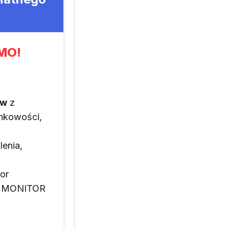
MO!
ów
z
unkowości,
lenia,
or
az MONITOR