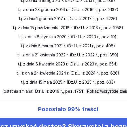
t.j. z dnia 11 lutego 2013 r. (Dz.U. z 2013 r., poz. 186)
t.j. z dnia 23 grudnia 2016 r. (Dz.U. z 2016 r., poz. 2137)
t.j. z dnia 1 grudnia 2017 r. (Dz.U. z 2017 r., poz. 2226)
t.j. z dnia 15 października 2018 r. (Dz.U. z 2018 r., poz. 1958)
t.j. z dnia 8 stycznia 2020 r. (Dz.U. z 2020 r., poz. 19)
t.j. z dnia 5 marca 2021 r. (Dz.U. z 2021 r., poz. 408)
t.j. z dnia 21 kwietnia 2022 r. (Dz.U. z 2022 r., poz. 859)
t.j. z dnia 6 kwietnia 2023 r. (Dz.U. z 2023 r., poz. 654)
t.j. z dnia 24 kwietnia 2024 r. (Dz.U. z 2024 r., poz. 628)
t.j. z dnia 15 maja 2025 r. (Dz.U. z 2025 r., poz. 633)
(
ostatnia zmiana:
Dz.U. z 2019 r., poz. 1751
)
Pokaż wszystkie zmi
Pozostało
99%
treści
sz uzyskać dostęp? Skorzystaj z bez