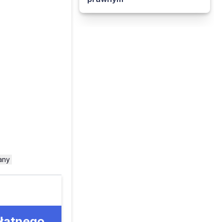
any
płatnego