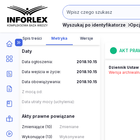
Wyszukaj po identyfikatorze
Opc
Spis treści
Metryka
Wersje
AKT PRA
Daty
Data ogłoszenia:
2018.10.15
Dziennik Ustaw
Data wejścia w życie:
2018.10.15
Wersja archiwal
Data obowiązywania:
2018.10.15
Z mocą od:
Data utraty mocy (uchylenia):
Akty prawne powiązane
Zmieniające (10)
Zmieniane
Wykonujące (13)
Wykonywane