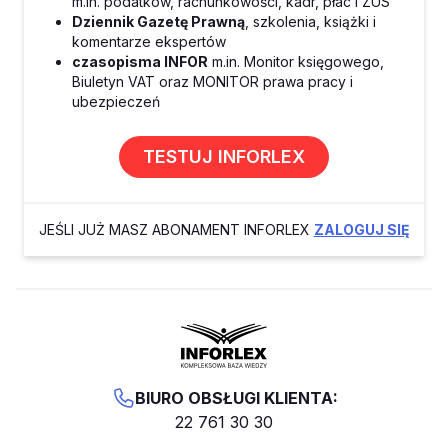
m.in. podatków, rachunkowości, kadr, płac i ZUS
Dziennik Gazetę Prawną
, szkolenia, książki i
komentarze ekspertów
czasopisma INFOR
m.in. Monitor księgowego,
Biuletyn VAT oraz MONITOR prawa pracy i
ubezpieczeń
TESTUJ INFORLEX
JEŚLI JUŻ MASZ ABONAMENT INFORLEX
ZALOGUJ SIĘ
BIURO OBSŁUGI KLIENTA:
22 761 30 30