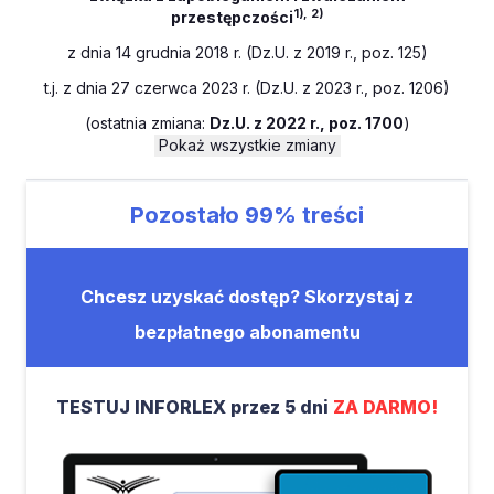
1),
2)
przestępczości
z dnia 14 grudnia 2018 r. (Dz.U. z 2019 r., poz. 125)
t.j. z dnia 27 czerwca 2023 r. (Dz.U. z 2023 r., poz. 1206)
(
ostatnia zmiana:
Dz.U. z 2022 r., poz. 1700
)
Pokaż wszystkie zmiany
Pozostało
99%
treści
Chcesz uzyskać dostęp? Skorzystaj z
bezpłatnego abonamentu
TESTUJ INFORLEX przez 5 dni
ZA DARMO!