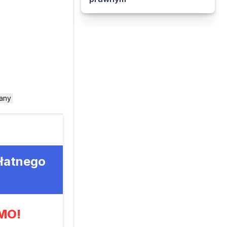
any
płatnego
MO!