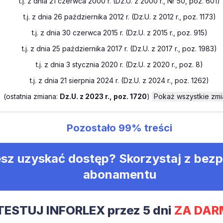
t.j. z dnia 21 czerwca 2000 r. (Dz.U. z 2000 r., Nr 50, poz. 601)
t.j. z dnia 26 października 2012 r. (Dz.U. z 2012 r., poz. 1173)
t.j. z dnia 30 czerwca 2015 r. (Dz.U. z 2015 r., poz. 915)
t.j. z dnia 25 października 2017 r. (Dz.U. z 2017 r., poz. 1983)
t.j. z dnia 3 stycznia 2020 r. (Dz.U. z 2020 r., poz. 8)
t.j. z dnia 21 sierpnia 2024 r. (Dz.U. z 2024 r., poz. 1262)
(
ostatnia zmiana:
Dz.U. z 2023 r., poz. 1720
)
Pokaż wszystkie zmi
Pozostało
99%
treści
sz uzyskać dostęp? Skorzystaj z bez
abonamentu
TESTUJ INFORLEX przez 5 dni
ZA DAR