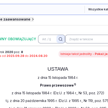
je zaawansowane
WNY OBOWIĄZUJĄCY
rok
2020
poz.
8
Istnieje tekst jednolity -
Pokaż je
na od
2023.09.28
do
2024.08.20
USTAWA
z dnia 15 listopada 1984 r.
1)
Prawo przewozowe
z dnia 15 listopada 1984 r. (Dz.U. z 1984 r., Nr 53, poz. 272)
t.j. z dnia 20 października 1995 r. (Dz.U. z 1995 r., Nr 119, poz. 57