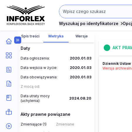
Wyszukaj po identyfikatorze
Opc
Spis treści
Metryka
Wersje
AKT PRA
Daty
Data ogłoszenia:
2020.01.03
Dziennik Ustaw
Data wejścia w życie:
2020.01.03
Wersja archiwal
Data obowiązywania:
2020.01.03
Z mocą od:
Data utraty mocy
2024.08.20
(uchylenia):
Akty prawne powiązane
Zmieniające (1)
Zmieniane