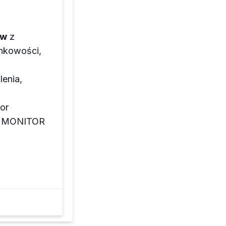
ów
z
unkowości,
lenia,
or
az MONITOR