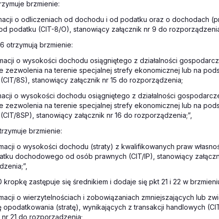
trzymuje brzmienie:
rmacji o odliczeniach od dochodu i od podatku oraz o dochodach (
od podatku (CIT-8/O), stanowiący załącznik nr 9 do rozporządzenia
 16 otrzymują brzmienie:
ormacji o wysokości dochodu osiągniętego z działalności gospodarc
 zezwolenia na terenie specjalnej strefy ekonomicznej lub na pods
(CIT/8S), stanowiący załącznik nr 15 do rozporządzenia;
rmacji o wysokości dochodu osiągniętego z działalności gospodarc
 zezwolenia na terenie specjalnej strefy ekonomicznej lub na pods
(CIT/8SP), stanowiący załącznik nr 16 do rozporządzenia;”,
otrzymuje brzmienie:
rmacji o wysokości dochodu (straty) z kwalifikowanych praw własnośc
atku dochodowego od osób prawnych (CIT/IP), stanowiący załączni
dzenia;”,
 kropkę zastępuje się średnikiem i dodaje się pkt 21 i 22 w brzmieni
rmacji o wierzytelnościach i zobowiązaniach zmniejszających lub zw
 opodatkowania (stratę), wynikających z transakcji handlowych (C
 nr 21 do rozporządzenia;