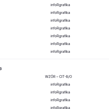
3
WZÓR
– CIT-8/O