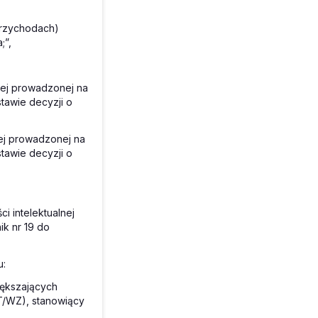
przychodach)
;”,
zej prowadzonej na
tawie decyzji o
zej prowadzonej na
tawie decyzji o
i intelektualnej
k nr 19 do
u:
iększających
IT/WZ), stanowiący