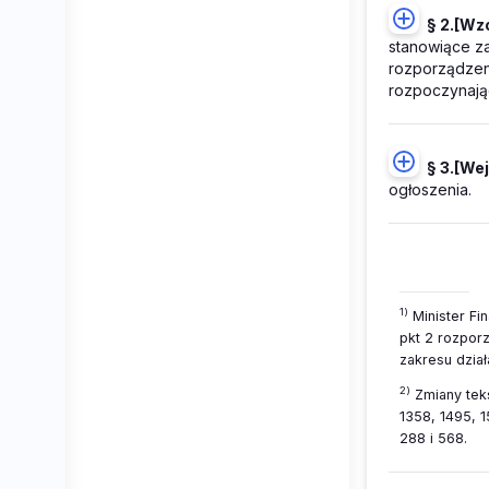
§ 2.
[Wzo
stanowiące za
rozporządzen
rozpoczynając
§ 3.
[Wej
ogłoszenia.
1)
Minister Fin
pkt 2 rozpor
zakresu dział
2)
Zmiany teks
1358, 1495, 1
288 i 568.