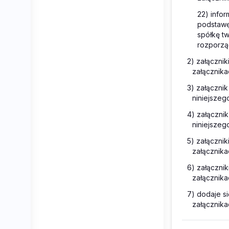
22) infor
podstawę
spółkę t
rozporząd
2) załączni
załącznika
3) załączni
niniejszeg
4) załączni
niniejszeg
5) załączni
załącznika
6) załączni
załącznika
7) dodaje s
załącznika