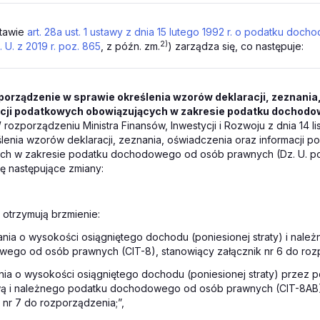
tawie
art. 28a ust. 1 ustawy z dnia 15 lutego 1992 r. o podatku do
2)
. U. z 2019 r. poz. 865
, z późn. zm.
) zarządza się, co następuje:
porządzenie w sprawie określenia wzorów deklaracji, zeznania
acji podatkowych obowiązujących w zakresie podatku dochod
rozporządzeniu Ministra Finansów, Inwestycji i Rozwoju z dnia 14 li
lenia wzorów deklaracji, zeznania, oświadczenia oraz informacji 
ch w zakresie podatku dochodowego od osób prawnych (Dz. U. po
ę następujące zmiany:
7 otrzymują brzmienie:
ania o wysokości osiągniętego dochodu (poniesionej straty) i nale
ego od osób prawnych (CIT-8), stanowiący załącznik nr 6 do roz
nia o wysokości osiągniętego dochodu (poniesionej straty) przez
wą i należnego podatku dochodowego od osób prawnych (CIT-8AB)
 nr 7 do rozporządzenia;”,