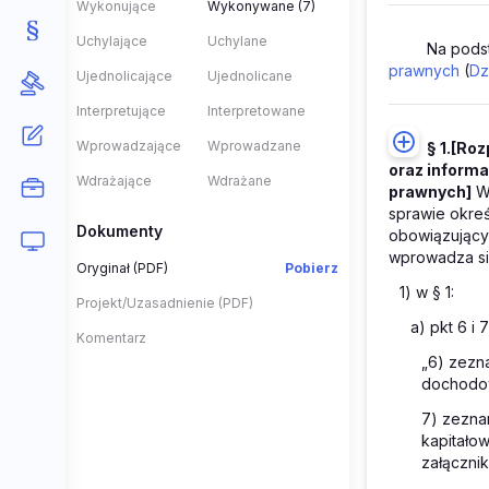
Wykonujące
Wykonywane (7)
Uchylające
Uchylane
Na pods
prawnych
(
Dz
Ujednolicające
Ujednolicane
Interpretujące
Interpretowane
Wprowadzające
Wprowadzane
§ 1.
[Roz
oraz inform
Wdrażające
Wdrażane
prawnych]
W 
sprawie okreś
Dokumenty
obowiązujący
wprowadza si
Oryginał (PDF)
Pobierz
1) w § 1:
Projekt/Uzasadnienie (PDF)
a) pkt 6 i 
Komentarz
„6) zezn
dochodow
7) zezna
kapitało
załącznik