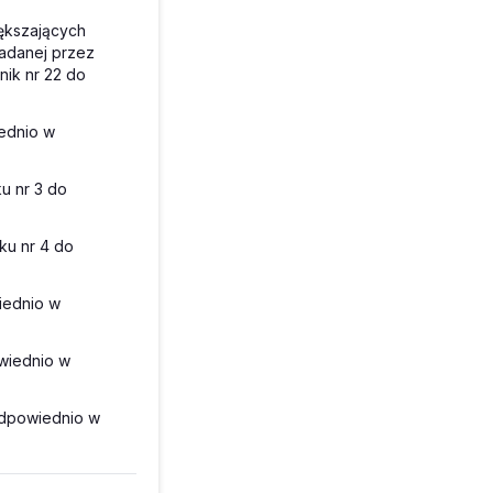
iększających
ładanej przez
nik nr 22 do
iednio w
u nr 3 do
ku nr 4 do
iednio w
owiednio w
 odpowiednio w