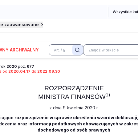
je zaawansowane
WNY ARCHIWALNY
rok
2020
poz.
677
na od
2020.04.17
do
2022.09.30
ROZPORZĄDZENIE
1)
MINISTRA FINANSÓW
z dnia 9 kwietnia 2020 r.
iające rozporządzenie w sprawie określenia wzorów deklaracji
dczenia oraz informacji podatkowych obowiązujących w zakre
dochodowego od osób prawnych