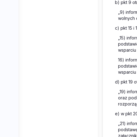
b) pkt 9 o
„9) info
wolnych 
c) pkt 15 i
„15) inf
podstawie
wsparciu 
16) info
podstawie
wsparciu 
d) pkt 19 
„19) info
oraz pod
rozporzą
e) w pkt 20
„21) info
podstawę
załącznik