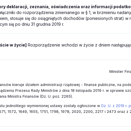
ry deklaracji, zeznania, oświadczenia oraz informacji podatk
łączniki do rozporządzenia zmienianego w § 1, w brzmieniu nadany
iem, stosuje się do osiągniętych dochodów (poniesionych strat) 
ym się po dniu 31 grudnia 2019 r.
ście w życie]
Rozporządzenie wchodzi w życie z dniem następują
Minister Fi
ansów kieruje działem administracji rządowej - finanse publiczne, na pods
ządzenia Prezesa Rady Ministrów z dnia 18 listopada 2019 r. w sprawie 
ania Ministra Finansów (Dz. U. poz. 2265).
tu jednolitego wymienionej ustawy zostały ogłoszone w
Dz. U. z 2019 r. 
571, 1572, 1649, 1655, 1751, 1798, 1978, 2020, 2200, 2217 i 2473 oraz z 2