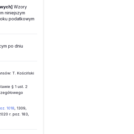
owych]
Wzory
m niniejszym
w roku podatkowym
cym po dniu
nansów:
T. Kościński
tawie § 1 ust. 2
szczegółowego
poz. 1018
, 1309,
020 r. poz. 183,