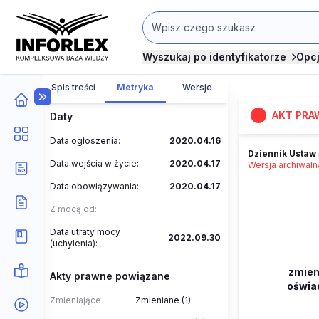
Wyszukaj po identyfikatorze
Opc
Spis treści
Metryka
Wersje
AKT PRA
Daty
Data ogłoszenia:
2020.04.16
Dziennik Ustaw
Data wejścia w życie:
2020.04.17
Wersja archiwal
Data obowiązywania:
2020.04.17
Z mocą od:
Data utraty mocy
2022.09.30
(uchylenia):
zmien
Akty prawne powiązane
oświa
Zmieniające
Zmieniane (1)