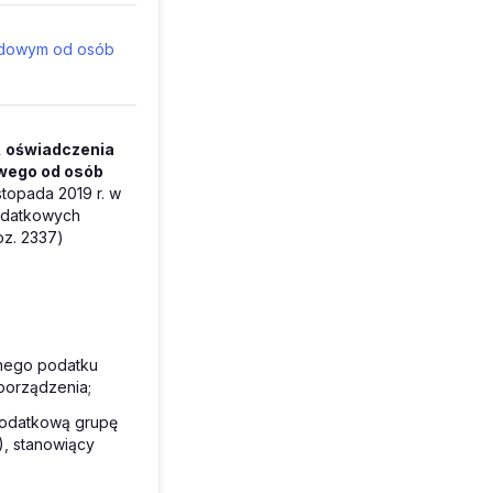
chodowym od osób
, oświadczenia
owego od osób
stopada 2019 r. w
podatkowych
z. 2337)
żnego podatku
porządzenia;
 podatkową grupę
, stanowiący