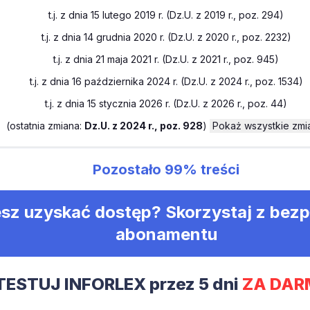
t.j. z dnia 15 lutego 2019 r. (Dz.U. z 2019 r., poz. 294)
t.j. z dnia 14 grudnia 2020 r. (Dz.U. z 2020 r., poz. 2232)
t.j. z dnia 21 maja 2021 r. (Dz.U. z 2021 r., poz. 945)
t.j. z dnia 16 października 2024 r. (Dz.U. z 2024 r., poz. 1534)
t.j. z dnia 15 stycznia 2026 r. (Dz.U. z 2026 r., poz. 44)
(
ostatnia zmiana:
Dz.U. z 2024 r., poz. 928
)
Pokaż wszystkie zmi
Pozostało
99%
treści
sz uzyskać dostęp? Skorzystaj z bez
abonamentu
TESTUJ INFORLEX przez 5 dni
ZA DAR