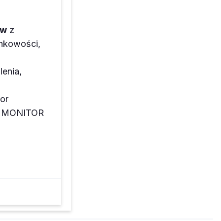
ów
z
unkowości,
lenia,
or
az MONITOR