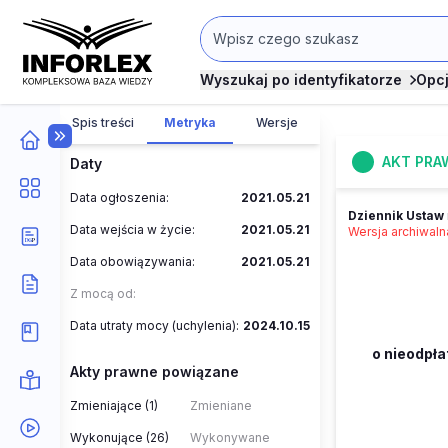
Wyszukaj po identyfikatorze
Opc
Spis treści
Metryka
Wersje
AKT PRA
Daty
Data ogłoszenia:
2021.05.21
Dziennik Ustaw
Data wejścia w życie:
2021.05.21
Wersja archiwal
Data obowiązywania:
2021.05.21
Z mocą od:
Data utraty mocy (uchylenia):
2024.10.15
o nieodpł
Akty prawne powiązane
Zmieniające (1)
Zmieniane
Wykonujące (26)
Wykonywane