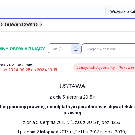
je zaawansowane
WNY OBOWIĄZUJĄCY
rok
2021
poz.
945
Istnieje tekst jednolity -
Pokaż je
na od
2024.09.25
do
2024.10.15
USTAWA
z dnia 5 sierpnia 2015 r.
atnej pomocy prawnej, nieodpłatnym poradnictwie obywatelski
prawnej
z dnia 5 sierpnia 2015 r. (Dz.U. z 2015 r., poz. 1255)
t.j. z dnia 2 listopada 2017 r. (Dz.U. z 2017 r., poz. 2030)