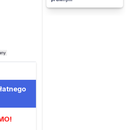
any
płatnego
MO!