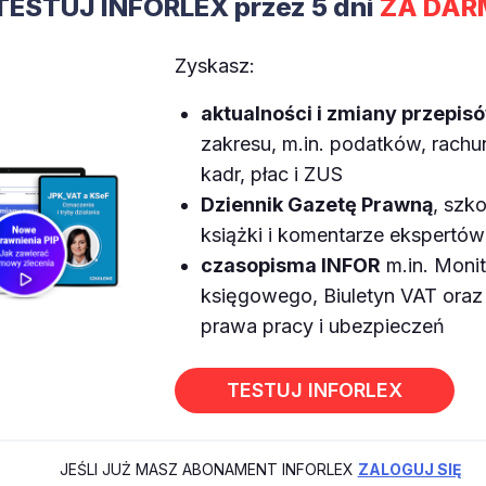
TESTUJ INFORLEX przez 5 dni
ZA DAR
Zyskasz:
aktualności i zmiany przepis
zakresu, m.in. podatków, rach
kadr, płac i ZUS
Dziennik Gazetę Prawną
, szko
książki i komentarze ekspertów
czasopisma INFOR
m.in. Monit
księgowego, Biuletyn VAT or
prawa pracy i ubezpieczeń
TESTUJ INFORLEX
JEŚLI JUŻ MASZ ABONAMENT INFORLEX
ZALOGUJ SIĘ