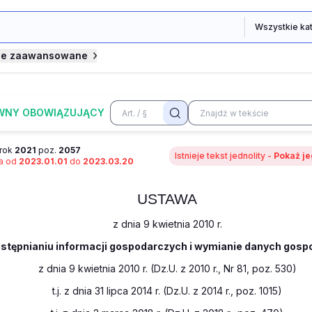
je zaawansowane
WNY OBOWIĄZUJĄCY
rok
2021
poz.
2057
Istnieje tekst jednolity -
Pokaż je
na od
2023.01.01
do
2023.03.20
USTAWA
z dnia 9 kwietnia 2010 r.
ostępnianiu informacji gospodarczych i wymianie danych gos
z dnia 9 kwietnia 2010 r. (Dz.U. z 2010 r., Nr 81, poz. 530)
t.j. z dnia 31 lipca 2014 r. (Dz.U. z 2014 r., poz. 1015)