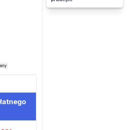
iany
płatnego