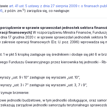
tawie
art. 41 ust. 5 ustawy z dnia 27 sierpnia 2009 r. o finansach pub
1)
05
, z późn. zm.
) zarządza się, co następuje:
zporządzenie w sprawie sprawozdań jednostek sektora finans
racji finansowych]
W rozporządzeniu Ministra Finansów, Funduszy 
 dnia 17 grudnia 2020 r. w sprawie sprawozdań jednostek sektora f
 zakresie operacji finansowych (Dz. U. poz. 2396) wprowadza się 
st. 1 w pkt 5 kropkę zastępuje się średnikiem i dodaje się pkt 6 w brz
ego Funduszu Gwarancyjnego przez kierownika tej jednostki - Rb-
 wyrazy „ust. 9 i 10” zastępuje się wyrazami „ust. 10”,
 wyrazy „ust. 3 i 7” zastępuje się wyrazami „ust. 3, 7 i 9”,
trzymuje brzmienie:
owe jednostki budżetowe, w tym jednostki obsługujące, oraz sam
zekazują zarządowi jednostki samorządu terytorialnego sprawozda