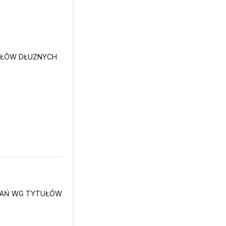
TUŁÓW DŁUŻNYCH
ĄZAŃ WG TYTUŁÓW