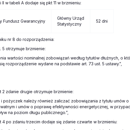
 II w tabeli A dodaje się pkt 11 w brzmieniu:
Główny Urząd
wy Fundusz Gwarancyjny
52 dni
Statystyczny
niku nr 8 do rozporządzenia:
t. 5 otrzymuje brzmienie:
enia wartości nominalnej zobowiązań według tytułów dłużnych, o k
e się rozporządzenie wydane na podstawie art. 73 ust. 5 ustawy.”,
kt 2 zdanie drugie otrzymuje brzmienie:
i pożyczek należy również zaliczać zobowiązania z tytułu umów o 
ywatnym i umów o poprawę efektywności energetycznej, w przypad
yw na poziom długu publicznego.”,
kt 4 po zdaniu trzecim dodaje się zdanie czwarte w brzmieniu: