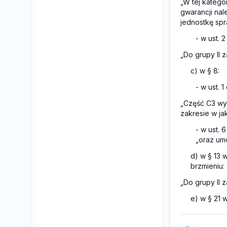
„W tej kateg
gwarancji na
jednostkę sp
- w ust. 
„Do grupy II 
c) w § 8:
- w ust. 
„Część C3 wyp
zakresie w ja
- w ust.
„oraz um
d) w § 13 w
brzmieniu:
„Do grupy II 
e) w § 21 