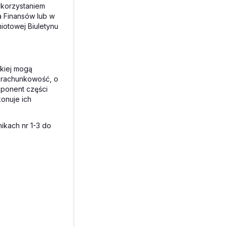
ykorzystaniem
ra Finansów lub w
iotowej Biuletynu
skiej mogą
 rachunkowość, o
sponent części
onuje ich
ikach nr 1-3 do