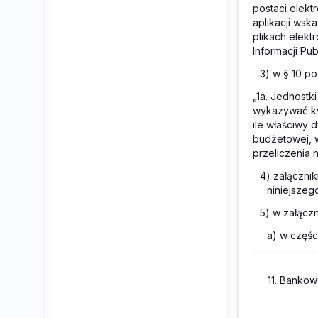
postaci elekt
aplikacji wsk
plikach elekt
Informacji Pub
3) w § 10 po 
„1a. Jednostk
wykazywać kw
ile właściwy 
budżetowej, 
przeliczenia n
4) załącznik
niniejszeg
5) w załącz
a) w części
11. Banko