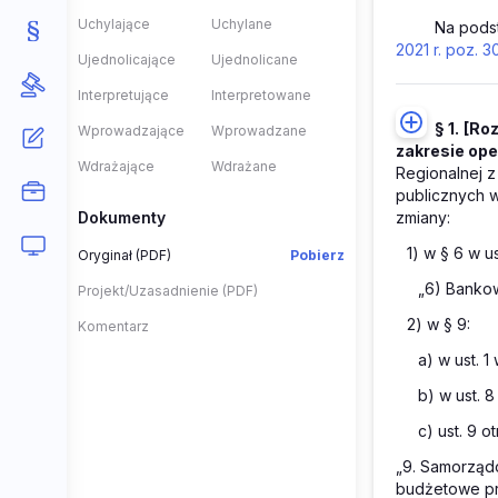
Uchylające
Uchylane
Na pods
2021 r. poz. 3
Ujednolicające
Ujednolicane
Interpretujące
Interpretowane
§ 1.
[Ro
Wprowadzające
Wprowadzane
zakresie ope
Wdrażające
Wdrażane
Regionalnej z
publicznych w
Dokumenty
zmiany:
1) w § 6 w u
Oryginał (PDF)
Pobierz
„6) Bankow
Projekt/Uzasadnienie (PDF)
2) w § 9:
Komentarz
a) w ust. 1
b) w ust. 8
c) ust. 9 o
„9. Samorząd
budżetowe pr