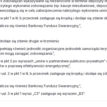
orii zobowiązań wykazywane są niezwrócone w terminie depozyty m
leżytego wykonania zobowiązania (np. kaucje mieszkaniowe, depoz
rawozdającą się w celu zabezpieczenia należytego wykonania umów
2 w pkt 1 w lit. b przecinek zastępuje się kropką i dodaje się zdanie 
zalicza się również Bankowy Fundusz Gwarancyjny,”,
1 dodaje się zdanie drugie w brzmieniu:
ełniają również jednostki organizacyjne jednostek samorządu tery
kim mogą zaciągać zobowiązania.”,
 6 w pkt 2 po wyrazach „umów o partnerstwie publiczno-prywatnym” 
ów o poprawę efektywności energetycznej”,
 ust. 2 w pkt 1 w lit. b przecinek zastępuje się kropką i dodaje się z
zalicza się również Bankowy Fundusz Gwarancyjny,”,
w ust. 3 w pkt 1 wyraz „C3” zastępuje się wyrazem „B3”.