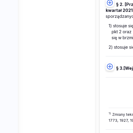
§ 2.
[Pr
kwartał 2021
sporządzanyc
1) stosuje si
pkt 2 oraz
się w brzm
2) stosuje s
§ 3.
[Wej
1)
Zmiany teks
1773, 1927, 1