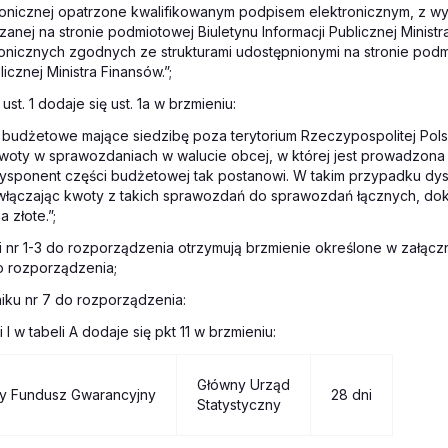
ronicznej opatrzone kwalifikowanym podpisem elektronicznym, z w
azanej na stronie podmiotowej Biuletynu Informacji Publicznej Minist
ronicznych zgodnych ze strukturami udostępnionymi na stronie podm
licznej Ministra Finansów.”;
ust. 1 dodaje się ust. 1a w brzmieniu:
i budżetowe mające siedzibę poza terytorium Rzeczypospolitej Pol
oty w sprawozdaniach w walucie obcej, w której jest prowadzona
dysponent części budżetowej tak postanowi. W takim przypadku dy
włączając kwoty z takich sprawozdań do sprawozdań łącznych, dok
a złote.”;
i nr 1-3 do rozporządzenia otrzymują brzmienie określone w załączn
o rozporządzenia;
niku nr 7 do rozporządzenia:
 I w tabeli A dodaje się pkt 11 w brzmieniu:
Główny Urząd
wy Fundusz Gwarancyjny
28 dni
Statystyczny