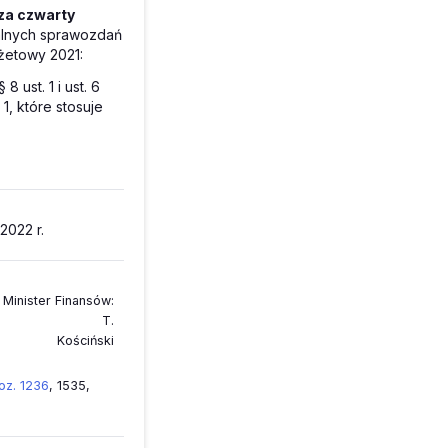
za czwarty
lnych sprawozdań
żetowy 2021:
8 ust. 1 i ust. 6
1, które stosuje
2022 r.
Minister Finansów
:
T.
Kościński
poz. 1236
, 1535,