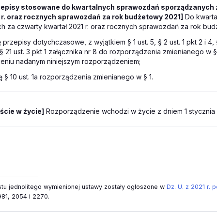
zepisy stosowane do kwartalnych sprawozdań sporządzanych 
 r. oraz rocznych sprawozdań za rok budżetowy 2021]
Do kwarta
h za czwarty kwartał 2021 r. oraz rocznych sprawozdań za rok bud
ę przepisy dotychczasowe, z wyjątkiem § 1 ust. 5, § 2 ust. 1 pkt 2 i 4, § 
 § 21 ust. 3 pkt 1 załącznika nr 8 do rozporządzenia zmienianego w § 
ieniu nadanym niniejszym rozporządzeniem;
ię § 10 ust. 1a rozporządzenia zmienianego w § 1.
ście w życie]
Rozporządzenie wchodzi w życie z dniem 1 stycznia 
tu jednolitego wymienionej ustawy zostały ogłoszone w
Dz. U. z 2021 r. 
981, 2054 i 2270.