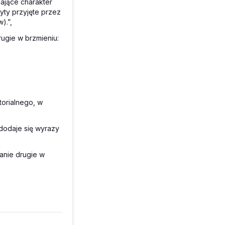
ające charakter
yty przyjęte przez
).”,
drugie w brzmieniu:
torialnego, w
dodaje się wyrazy
danie drugie w