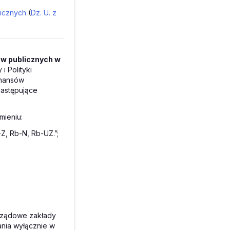
licznych
(
Dz. U. z
ów publicznych w
i Polityki
inansów
następujące
mieniu:
Z, Rb-N, Rb-UZ.”;
orządowe zakłady
nia wyłącznie w