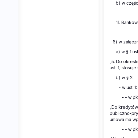
b) w części
11. Banko
6) w załącz
a) w § 1 us
„5. Do określ
ust. 1, stosuj
b) w § 2:
- w ust. 1:
- - w p
„Do kredytów 
publiczno-pr
umowa ma wpł
- - w p