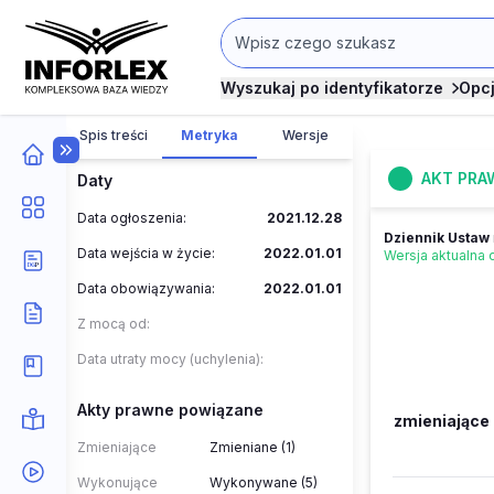
Wyszukaj po identyfikatorze
Opc
Spis treści
Metryka
Wersje
AKT PRA
Daty
Data ogłoszenia:
2021.12.28
Dziennik Ustaw
Data wejścia w życie:
2022.01.01
Wersja aktualna
Data obowiązywania:
2022.01.01
Z mocą od:
Data utraty mocy (uchylenia):
Akty prawne powiązane
zmieniające
Zmieniające
Zmieniane (1)
Wykonujące
Wykonywane (5)