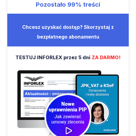
Pozostało
99%
treści
Chcesz uzyskać dostęp? Skorzystaj z
bezpłatnego abonamentu
TESTUJ INFORLEX przez 5 dni
ZA DARMO!