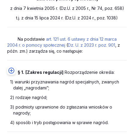
z dnia 7 kwietnia 2005 r. (Dz.U. z 2005 r., Nr 74, poz. 658)
t.j. z dnia 15 lipca 2024 r. (Dz.U. z 2024 r., poz. 1038)
Na podstawie
art. 121 ust. 6 ustawy z dnia 12 marca
2004 r. o pomocy społecznej
(
Dz. U. z 2023 r. poz. 901
, z
późn. zm.) zarządza się, co następuje:
§ 1.
[Zakres regulacji]
Rozporządzenie określa:
1) warunki przyznawania nagród specjalnych, zwanych
dalej „nagrodami”;
2) rodzaje nagród;
3) podmioty uprawnione do zgłaszania wniosków o
nagrody;
4) sposób i tryb postępowania w sprawie nagród.